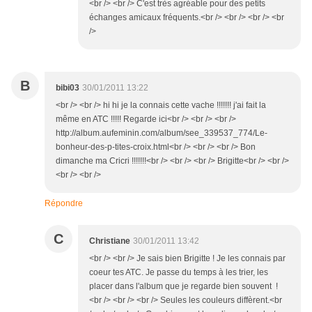
<br /> <br /> C'est très agréable pour des petits
échanges amicaux fréquents.<br /> <br /> <br /> <br
/>
B
bibi03
30/01/2011 13:22
<br /> <br /> hi hi je la connais cette vache !!!!!!! j'ai fait la
même en ATC !!!!! Regarde ici<br /> <br /> <br />
http://album.aufeminin.com/album/see_339537_774/Le-
bonheur-des-p-tites-croix.html<br /> <br /> <br /> Bon
dimanche ma Cricri !!!!!!!<br /> <br /> <br /> Brigitte<br /> <br />
<br /> <br />
Répondre
C
Christiane
30/01/2011 13:42
<br /> <br /> Je sais bien Brigitte ! Je les connais par
coeur tes ATC. Je passe du temps à les trier, les
placer dans l'album que je regarde bien souvent !
<br /> <br /> <br /> Seules les couleurs diffèrent.<br