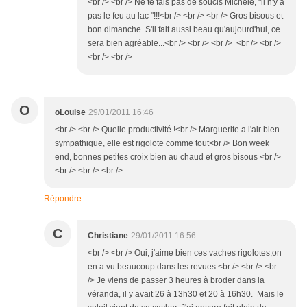
<br /> <br /> Ne te fais pas de soucis Michèle, "il n'y a
pas le feu au lac "!!!<br /> <br /> <br /> Gros bisous et
bon dimanche. S'il fait aussi beau qu'aujourd'hui, ce
sera bien agréable...<br /> <br /> <br /> <br /> <br />
<br /> <br />
O
oLouise
29/01/2011 16:46
<br /> <br /> Quelle productivité !<br /> Marguerite a l'air bien
sympathique, elle est rigolote comme tout<br /> Bon week
end, bonnes petites croix bien au chaud et gros bisous <br />
<br /> <br /> <br />
Répondre
C
Christiane
29/01/2011 16:56
<br /> <br /> Oui, j'aime bien ces vaches rigolotes,on
en a vu beaucoup dans les revues.<br /> <br /> <br
/> Je viens de passer 3 heures à broder dans la
véranda, il y avait 26 à 13h30 et 20 à 16h30. Mais le