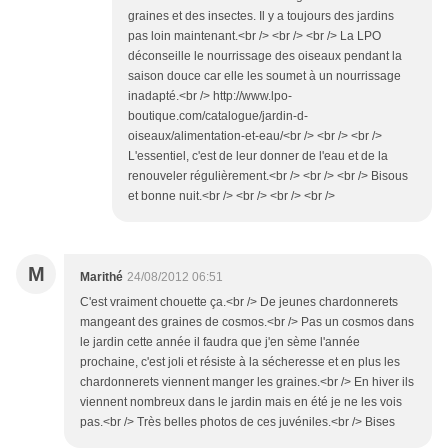
graines et des insectes. Il y a toujours des jardins
pas loin maintenant.<br /> <br /> <br /> La LPO
déconseille le nourrissage des oiseaux pendant la
saison douce car elle les soumet à un nourrissage
inadapté.<br /> http://www.lpo-
boutique.com/catalogue/jardin-d-
oiseaux/alimentation-et-eau/<br /> <br /> <br />
L'essentiel, c'est de leur donner de l'eau et de la
renouveler régulièrement.<br /> <br /> <br /> Bisous
et bonne nuit.<br /> <br /> <br /> <br />
M
Marithé
24/08/2012 06:51
C'est vraiment chouette ça.<br /> De jeunes chardonnerets
mangeant des graines de cosmos.<br /> Pas un cosmos dans
le jardin cette année il faudra que j'en sème l'année
prochaine, c'est joli et résiste à la sécheresse et en plus les
chardonnerets viennent manger les graines.<br /> En hiver ils
viennent nombreux dans le jardin mais en été je ne les vois
pas.<br /> Très belles photos de ces juvéniles.<br /> Bises