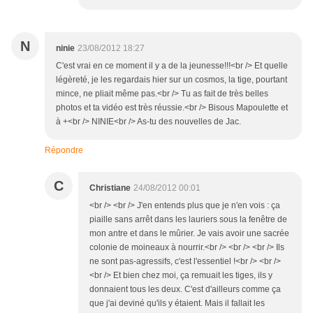
N
ninie
23/08/2012 18:27
C'est vrai en ce moment il y a de la jeunesse!!!<br /> Et quelle
légèreté, je les regardais hier sur un cosmos, la tige, pourtant
mince, ne pliait même pas.<br /> Tu as fait de très belles
photos et ta vidéo est très réussie.<br /> Bisous Mapoulette et
à +<br /> NINIE<br /> As-tu des nouvelles de Jac.
Répondre
C
Christiane
24/08/2012 00:01
<br /> <br /> J'en entends plus que je n'en vois : ça
piaille sans arrêt dans les lauriers sous la fenêtre de
mon antre et dans le mûrier. Je vais avoir une sacrée
colonie de moineaux à nourrir.<br /> <br /> <br /> Ils
ne sont pas-agressifs, c'est l'essentiel !<br /> <br />
<br /> Et bien chez moi, ça remuait les tiges, ils y
donnaient tous les deux. C'est d'ailleurs comme ça
que j'ai deviné qu'ils y étaient. Mais il fallait les