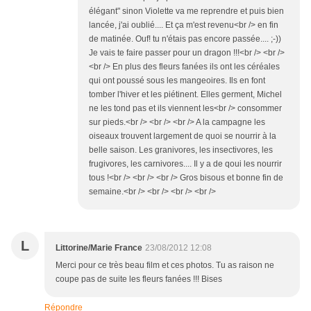
élégant" sinon Violette va me reprendre et puis bien
lancée, j'ai oublié.... Et ça m'est revenu<br /> en fin
de matinée. Ouf! tu n'étais pas encore passée.... ;-))
Je vais te faire passer pour un dragon !!!<br /> <br />
<br /> En plus des fleurs fanées ils ont les céréales
qui ont poussé sous les mangeoires. Ils en font
tomber l'hiver et les piétinent. Elles germent, Michel
ne les tond pas et ils viennent les<br /> consommer
sur pieds.<br /> <br /> <br /> A la campagne les
oiseaux trouvent largement de quoi se nourrir à la
belle saison. Les granivores, les insectivores, les
frugivores, les carnivores.... Il y a de qoui les nourrir
tous !<br /> <br /> <br /> Gros bisous et bonne fin de
semaine.<br /> <br /> <br /> <br />
L
Littorine/Marie France
23/08/2012 12:08
Merci pour ce très beau film et ces photos. Tu as raison ne
coupe pas de suite les fleurs fanées !!! Bises
Répondre