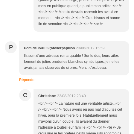
Quand je les télécharge, je les mets en privé et je les
mets en publique quand je publie mon article.<br />
<br /> <br /> Mais tu devrais recevoir les avis à ce
moment....<br /> <br /> <br /> Gros bisous et bonne
fin de semaine.<br /> <br /> <br /> <br />
P
Pom de l&#039;atelierpapillon
23/08/2012 15:59
Ils sont d'une adresse remarquable ! Sur le dos, leurs ailes
forment de jolies broderies blanches symétriques, je ne les
avais jamais observés de si près. Merci, c'est beau.
Répondre
C
Christiane
23/08/2012 23:40
<br /> <br /> La nature est une véritable artiste...<br
/> <br /> <br /> Nous avons eu pas mal d'adultes cet
hiver, pour la première fois. Habituellement nous
n'avions qu'un couple. Ils avaient dû donner
l'adresse à toutes leur famille.<br /> <br /> <br /> Je
crois que je les préfère petits même s'ils sont moins