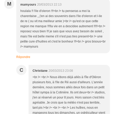
M
mamyours
20/03/2013 22:13
houlala !! l'ile d'oleron !!!<br /> tu penseras a moi la
charentaise ,, j'en ai des souvenirs dans l'ile d'oleron et l-ile
de re ( ou vit ma meilleur amie )<br /> qu'est ce que cette
region me manque !!!!la vie en a descidee autrement !!!!!<br />
reposez vous bien !!! je sais que vous avez besoin de soleil ,
mais l'ile est belle meme s'il n'est pas tres present<br /> une
petite cure d'huitres et c'est le bonheur !!!<br /> gros bisous<br
/> mamyours
Répondre
C
Christiane
20/03/2013 23:08
<br /> <br /> Nous étions déjà allés à l'île d'Oléron
plusieurs fois, à l'ïle de Ré aussi d'ailleurs. L'année
dernière, nous sommes allés deux fois dans un petit
hôtel sympa à la Cotinière. Ils ont deux<br /> studios,
j'en ai réservé un pour 8 jours. Hors saison c'est très
agréable. Je crois que la météo n'est pas terrible,
tant pis !<br /> <br /> <br /> Les huîtres, nous en
mangeons tous les dimanches, un ostréiculteur vient