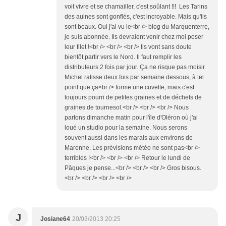
voit vivre et se chamailler, c'est soûlant !!! Les Tarins
des aulnes sont gonflés, c'est incroyable. Mais qu'ils
sont beaux. Oui j'ai vu le<br /> blog du Marquenterre,
je suis abonnée. Ils devraient venir chez moi poser
leur filet !<br /> <br /> <br /> Ils vont sans doute
bientôt partir vers le Nord. Il faut remplir les
distributeurs 2 fois par jour. Ça ne risque pas moisir.
Michel ratisse deux fois par semaine dessous, à tel
point que ça<br /> forme une cuvette, mais c'est
toujours pourri de petites graines et de déchets de
graines de tournesol.<br /> <br /> <br /> Nous
partons dimanche matin pour l'île d'Oléron où j'ai
loué un studio pour la semaine. Nous serons
souvent aussi dans les marais aux environs de
Marenne. Les prévisions météo ne sont pas<br />
terribles !<br /> <br /> <br /> Retour le lundi de
Pâques je pense...<br /> <br /> <br /> Gros bisous.
<br /> <br /> <br /> <br />
J
Josiane64
20/03/2013 20:25