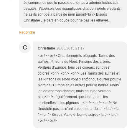
Je comprends que tu passes du temps à admirer toutes ces
beautés ! j'aperçois ces magnifiques chardonnerets élégants!
hélas ils sont déjà partis de mon jardin!<br /> Bisous
Christiane , je pars en douce pour ne pas les effrayer...
Répondre
C
Christiane
20/03/2013 21:17
<br /> <br /> Chardonnerets élégants, Tarins des
aulnes, Pinsons du Nord, Pinsons des arbres,
Verdiers d'Europe, tous ces oiseaux sont très
colorés.<br /> <br /> <br /> Les Tarins des aulnes et
les Pinsons du Nord vont bientôt nous quitter pour le
Nord de l'Europe et les autres pour la nature. Nous
les entendrons chanter, mais nous ne verrons
plus<br /> régulièrement que les merles, les
tourterelles et les pigeons....<br /> <br /> <br /> Ne
t'inquiète pas, ils n'ont pas eu peur de toi !<br /> <br
/> <br /> Bisous Marie et bonne soirée.<br /> <br />
<br /> <br />