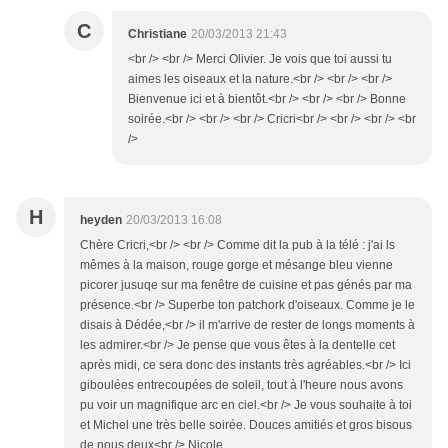
C
Christiane
20/03/2013 21:43
<br /> <br /> Merci Olivier. Je vois que toi aussi tu
aimes les oiseaux et la nature.<br /> <br /> <br />
Bienvenue ici et à bientôt.<br /> <br /> <br /> Bonne
soirée.<br /> <br /> <br /> Cricri<br /> <br /> <br /> <br
/>
H
heyden
20/03/2013 16:08
Chère Cricri,<br /> <br /> Comme dit la pub à la télé : j'ai ls
mêmes à la maison, rouge gorge et mésange bleu vienne
picorer jusuqe sur ma fenêtre de cuisine et pas génés par ma
présence.<br /> Superbe ton patchork d'oiseaux. Comme je le
disais à Dédée,<br /> il m'arrive de rester de longs moments à
les admirer.<br /> Je pense que vous êtes à la dentelle cet
après midi, ce sera donc des instants très agréables.<br /> Ici
giboulées entrecoupées de soleil, tout à l'heure nous avons
pu voir un magnifique arc en ciel.<br /> Je vous souhaite à toi
et Michel une très belle soirée. Douces amitiés et gros bisous
de nous deux<br /> Nicole