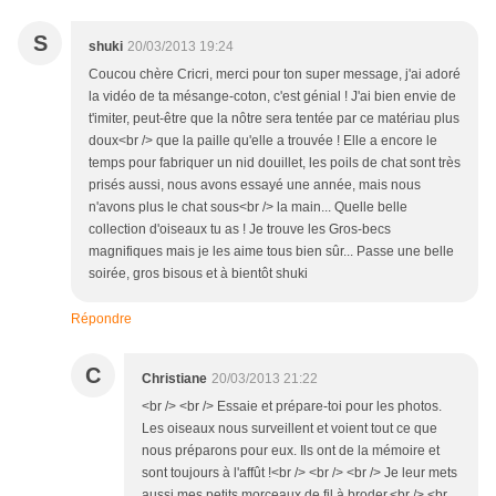
S
shuki
20/03/2013 19:24
Coucou chère Cricri, merci pour ton super message, j'ai adoré
la vidéo de ta mésange-coton, c'est génial ! J'ai bien envie de
t'imiter, peut-être que la nôtre sera tentée par ce matériau plus
doux<br /> que la paille qu'elle a trouvée ! Elle a encore le
temps pour fabriquer un nid douillet, les poils de chat sont très
prisés aussi, nous avons essayé une année, mais nous
n'avons plus le chat sous<br /> la main... Quelle belle
collection d'oiseaux tu as ! Je trouve les Gros-becs
magnifiques mais je les aime tous bien sûr... Passe une belle
soirée, gros bisous et à bientôt shuki
Répondre
C
Christiane
20/03/2013 21:22
<br /> <br /> Essaie et prépare-toi pour les photos.
Les oiseaux nous surveillent et voient tout ce que
nous préparons pour eux. Ils ont de la mémoire et
sont toujours à l'affût !<br /> <br /> <br /> Je leur mets
aussi mes petits morceaux de fil à broder.<br /> <br