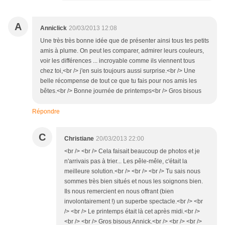
A
Anniclick
20/03/2013 12:08
Une très très bonne idée que de présenter ainsi tous tes petits
amis à plume. On peut les comparer, admirer leurs couleurs,
voir les différences ... incroyable comme ils viennent tous
chez toi,<br /> j'en suis toujours aussi surprise.<br /> Une
belle récompense de tout ce que tu fais pour nos amis les
bêtes.<br /> Bonne journée de printemps<br /> Gros bisous
Répondre
C
Christiane
20/03/2013 22:00
<br /> <br /> Cela faisait beaucoup de photos et je
n'arrivais pas à trier... Les pêle-mêle, c'était la
meilleure solution.<br /> <br /> <br /> Tu sais nous
sommes très bien situés et nous les soignons bien.
Ils nous remercient en nous offrant (bien
involontairement !) un superbe spectacle.<br /> <br
/> <br /> Le printemps était là cet après midi.<br />
<br /> <br /> Gros bisous Annick.<br /> <br /> <br />