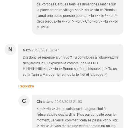
de Port des Barques tous les dimanches matins sur
la place de notre village.<br /> <br /> <br /> Promis,
j'aurai une petite pensée pour toi. <br /> <br /> <br />
Gros bisous.<br /> <br /> <br /> Cricri<br /> <br /> <br
/> <br />
N
Nath
20/03/2013 20:47
Dis donc, je repense à un truc ? Tu contribues à l'observatoire
des jardins ? Tu exploses le compteur de la LPO
HIHIHIHIHIIIII<br /> <br /> Bonne soirée et bisous<br /> Tu as
vu la Tarin à Marquenterre, hop là le filet et la bague ;-)
Répondre
C
Christiane
20/03/2013 21:03
<br /> <br /> Je me suis inscrite aujourd'hui à
l'observatoire des jardins. Plus par curiosité pour le
moment. Je verrai comment cela se passe.<br /> <br
/> <br /> Je vais mettre une vidéo demain où on les