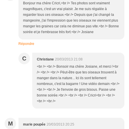
Bonjour ma chère Cricri,<br /> Tes photos sont vraiment
magnifiques, c'est un vrai plaisir. Je me suis régalée à
regarder tous ces oiseaux.<br /> Depuis que j'ai changé la
mangeoire, j'ai l'impression que les oiseaux ne viennent plus
manger les graines car cela ne diminue pas vite.<br /> Bonne
soirée et je t'embrasse très fort.<br /> Josiane
Répondre
C
Christiane
20/03/2013 21:08
<br /> <br /> Bonsoir ma chère Josiane, et merci !<br
/> <br /> <br /> Pëut-être que tes oiseaux trouvent à
manger dans la nature... Ici ils sont tellement
nombreux, c'est la bagarre ! Une vidéo demain.<br />
<br /> <br /> Je t'envoie de gros bisous. Passe une
bonne soirée.<br /> <br /> <br /> Cricri<br /> <br />
<br /> <br />
M
marie poupée
20/03/2013 20:25