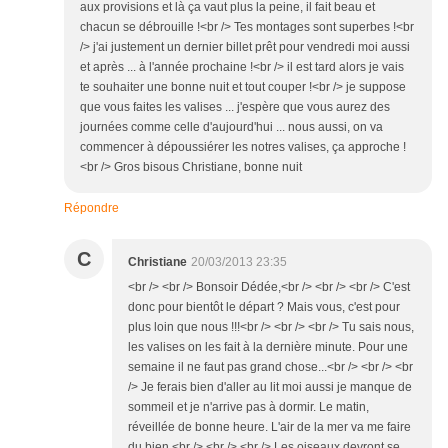
aux provisions et là ça vaut plus la peine, il fait beau et
chacun se débrouille !<br /> Tes montages sont superbes !<br
/> j'ai justement un dernier billet prêt pour vendredi moi aussi
et après ... à l'année prochaine !<br /> il est tard alors je vais
te souhaiter une bonne nuit et tout couper !<br /> je suppose
que vous faites les valises ... j'espère que vous aurez des
journées comme celle d'aujourd'hui ... nous aussi, on va
commencer à dépoussiérer les notres valises, ça approche !
<br /> Gros bisous Christiane, bonne nuit
Répondre
C
Christiane
20/03/2013 23:35
<br /> <br /> Bonsoir Dédée,<br /> <br /> <br /> C'est
donc pour bientôt le départ ? Mais vous, c'est pour
plus loin que nous !!!<br /> <br /> <br /> Tu sais nous,
les valises on les fait à la dernière minute. Pour une
semaine il ne faut pas grand chose...<br /> <br /> <br
/> Je ferais bien d'aller au lit moi aussi je manque de
sommeil et je n'arrive pas à dormir. Le matin,
réveillée de bonne heure. L'air de la mer va me faire
du bien.<br /> <br /> <br /> Les oiseaux devront se