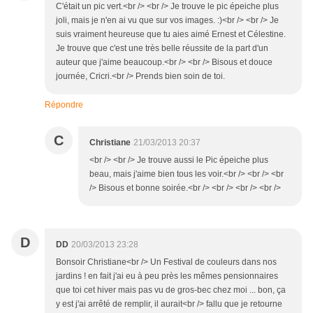
C'était un pic vert.<br /> <br /> Je trouve le pic épeiche plus
joli, mais je n'en ai vu que sur vos images. :)<br /> <br /> Je
suis vraiment heureuse que tu aies aimé Ernest et Célestine.
Je trouve que c'est une très belle réussite de la part d'un
auteur que j'aime beaucoup.<br /> <br /> Bisous et douce
journée, Cricri.<br /> Prends bien soin de toi.
Répondre
C
Christiane
21/03/2013 20:37
<br /> <br /> Je trouve aussi le Pic épeiche plus
beau, mais j'aime bien tous les voir.<br /> <br /> <br
/> Bisous et bonne soirée.<br /> <br /> <br /> <br />
D
DD
20/03/2013 23:28
Bonsoir Christiane<br /> Un Festival de couleurs dans nos
jardins ! en fait j'ai eu à peu près les mêmes pensionnaires
que toi cet hiver mais pas vu de gros-bec chez moi ... bon, ça
y est j'ai arrêté de remplir, il aurait<br /> fallu que je retourne