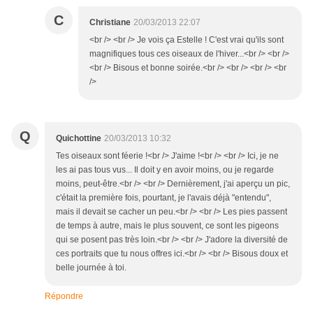
C
Christiane
20/03/2013 22:07
<br /> <br /> Je vois ça Estelle ! C'est vrai qu'ils sont
magnifiques tous ces oiseaux de l'hiver...<br /> <br />
<br /> Bisous et bonne soirée.<br /> <br /> <br /> <br
/>
Q
Quichottine
20/03/2013 10:32
Tes oiseaux sont féerie !<br /> J'aime !<br /> <br /> Ici, je ne
les ai pas tous vus... Il doit y en avoir moins, ou je regarde
moins, peut-être.<br /> <br /> Dernièrement, j'ai aperçu un pic,
c'était la première fois, pourtant, je l'avais déjà "entendu",
mais il devait se cacher un peu.<br /> <br /> Les pies passent
de temps à autre, mais le plus souvent, ce sont les pigeons
qui se posent pas très loin.<br /> <br /> J'adore la diversité de
ces portraits que tu nous offres ici.<br /> <br /> Bisous doux et
belle journée à toi.
Répondre