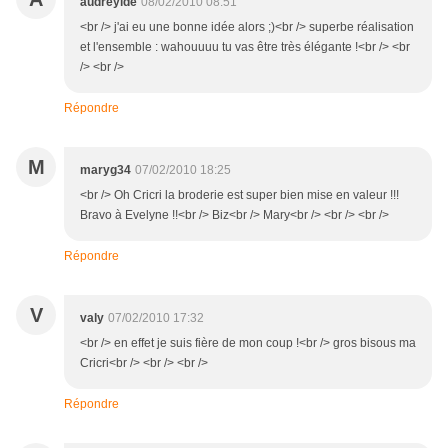
audreyide
08/02/2010 08:51
<br /> j'ai eu une bonne idée alors ;)<br /> superbe réalisation
et l'ensemble : wahouuuu tu vas être très élégante !<br /> <br
/> <br />
Répondre
M
maryg34
07/02/2010 18:25
<br /> Oh Cricri la broderie est super bien mise en valeur !!!
Bravo à Evelyne !!<br /> Biz<br /> Mary<br /> <br /> <br />
Répondre
V
valy
07/02/2010 17:32
<br /> en effet je suis fière de mon coup !<br /> gros bisous ma
Cricri<br /> <br /> <br />
Répondre