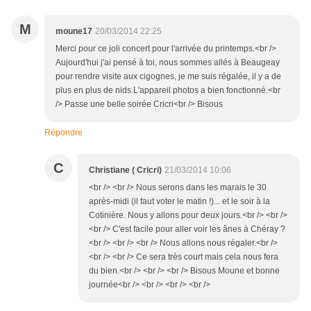
M
moune17
20/03/2014 22:25
Merci pour ce joli concert pour l'arrivée du printemps.<br />
Aujourd'hui j'ai pensé à toi, nous sommes allés à Beaugeay
pour rendre visite aux cigognes, je me suis régalée, il y a de
plus en plus de nids.L'appareil photos a bien fonctionné.<br
/> Passe une belle soirée Cricri<br /> Bisous
Répondre
C
Christiane ( Cricri)
21/03/2014 10:06
<br /> <br /> Nous serons dans les marais le 30
après-midi (il faut voter le matin !)... et le soir à la
Cotinière. Nous y allons pour deux jours.<br /> <br />
<br /> C'est facile pour aller voir les ânes à Chéray ?
<br /> <br /> <br /> Nous allons nous régaler.<br />
<br /> <br /> Ce sera très court mais cela nous fera
du bien.<br /> <br /> <br /> Bisous Moune et bonne
journée<br /> <br /> <br /> <br />