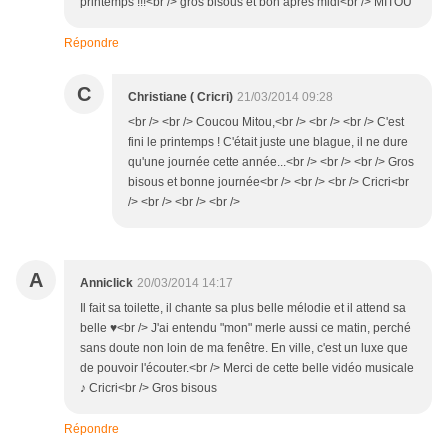
printemps !!!<br /> gros bisous et bon après midi<br /> MITOU
Répondre
C
Christiane ( Cricri)
21/03/2014 09:28
<br /> <br /> Coucou Mitou,<br /> <br /> <br /> C'est
fini le printemps ! C'était juste une blague, il ne dure
qu'une journée cette année...<br /> <br /> <br /> Gros
bisous et bonne journée<br /> <br /> <br /> Cricri<br
/> <br /> <br /> <br />
A
Anniclick
20/03/2014 14:17
Il fait sa toilette, il chante sa plus belle mélodie et il attend sa
belle ♥<br /> J'ai entendu "mon" merle aussi ce matin, perché
sans doute non loin de ma fenêtre. En ville, c'est un luxe que
de pouvoir l'écouter.<br /> Merci de cette belle vidéo musicale
♪ Cricri<br /> Gros bisous
Répondre