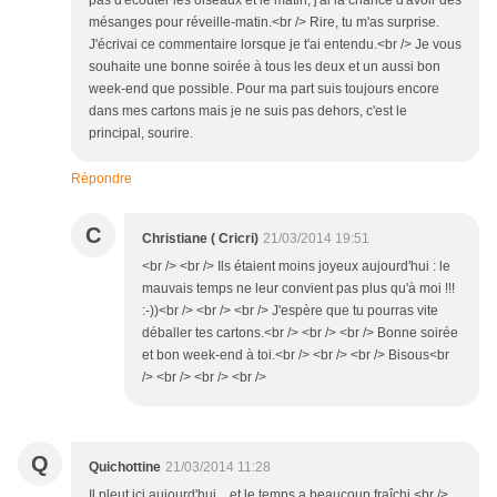
pas d'écouter les oiseaux et le matin, j'ai la chance d'avoir des
mésanges pour réveille-matin.<br /> Rire, tu m'as surprise.
J'écrivai ce commentaire lorsque je t'ai entendu.<br /> Je vous
souhaite une bonne soirée à tous les deux et un aussi bon
week-end que possible. Pour ma part suis toujours encore
dans mes cartons mais je ne suis pas dehors, c'est le
principal, sourire.
Répondre
C
Christiane ( Cricri)
21/03/2014 19:51
<br /> <br /> Ils étaient moins joyeux aujourd'hui : le
mauvais temps ne leur convient pas plus qu'à moi !!!
:-))<br /> <br /> <br /> J'espère que tu pourras vite
déballer tes cartons.<br /> <br /> <br /> Bonne soirée
et bon week-end à toi.<br /> <br /> <br /> Bisous<br
/> <br /> <br /> <br />
Q
Quichottine
21/03/2014 11:28
Il pleut ici aujourd'hui... et le temps a beaucoup fraîchi.<br />