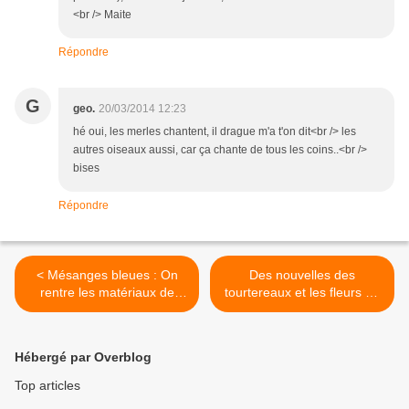
<br /> Maite
Répondre
G
geo.
20/03/2014 12:23
hé oui, les merles chantent, il drague m'a t'on dit<br /> les
autres oiseaux aussi, car ça chante de tous les coins..<br />
bises
Répondre
< Mésanges bleues : On
Des nouvelles des
rentre les matériaux de
tourtereaux et les fleurs du
construction
vendredi >
Hébergé par Overblog
Top articles