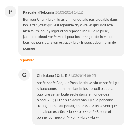
P
Pascale☼Nokomis
20/03/2014 14:12
Bon jour Cricri,<br /> Tu as un monde ailé pas croyable dans
ton jardin, c'est qu'il est agréable d'y vivre, et qu'il doit être
bien fourni pour y loger et s'y reposer.<br /> Belle prise,
j'adore le chant.<br /> Merci pour tes partages de la vie de
tous les jours dans ton espace.<br /> Bisous et bonne fin de
journée
Répondre
C
Christiane ( Cricri)
21/03/2014 09:25
<br /> <br /> Bonjour Pascale,<br /> <br /> <br /> Il y a
si longtemps que notre jardin les accueille que la
publicité se fait toute seule dans le monde des
oiseaux... ;-) Et depuis deux ans il y a la pancarte
"Refuge LPO" au portail, aolors<br /> ils savent que
la maison est sûre !<br /> <br /> <br /> Bisous et
bonne journée.<br /> <br /> <br /> <br />