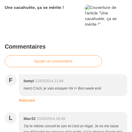
Une cacahuète, ça se mérite !
Commentaires
Ajouter un commentaire
F
fannyl
21/03/2014 21:08
merci Cricri, je vais essayer.<br /> Bon week end
Répondre
L
lilou-52
21/03/2014 18:49
J'ai le même concert le soir et c'est un régal. Je ne me lasse