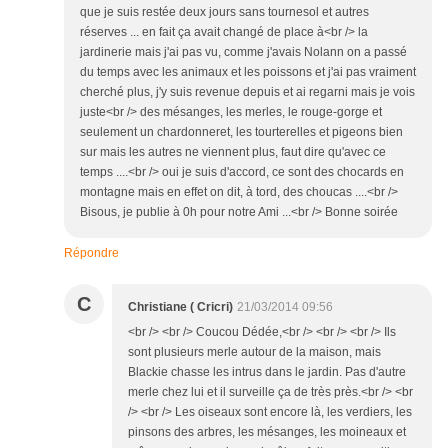
que je suis restée deux jours sans tournesol et autres
réserves ... en fait ça avait changé de place à<br /> la
jardinerie mais j'ai pas vu, comme j'avais Nolann on a passé
du temps avec les animaux et les poissons et j'ai pas vraiment
cherché plus, j'y suis revenue depuis et ai regarni mais je vois
juste<br /> des mésanges, les merles, le rouge-gorge et
seulement un chardonneret, les tourterelles et pigeons bien
sur mais les autres ne viennent plus, faut dire qu'avec ce
temps ....<br /> oui je suis d'accord, ce sont des chocards en
montagne mais en effet on dit, à tord, des choucas ....<br />
Bisous, je publie à 0h pour notre Ami ...<br /> Bonne soirée
Répondre
C
Christiane ( Cricri)
21/03/2014 09:56
<br /> <br /> Coucou Dédée,<br /> <br /> <br /> Ils
sont plusieurs merle autour de la maison, mais
Blackie chasse les intrus dans le jardin. Pas d'autre
merle chez lui et il surveille ça de très près.<br /> <br
/> <br /> Les oiseaux sont encore là, les verdiers, les
pinsons des arbres, les mésanges, les moineaux et