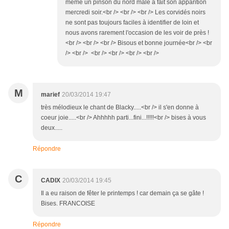
même un pinson du nord mâle a fait son apparition
mercredi soir.<br /> <br /> <br /> Les corvidés noirs
ne sont pas toujours faciles à identifier de loin et
nous avons rarement l'occasion de les voir de près !
<br /> <br /> <br /> Bisous et bonne journée<br /> <br
/> <br /> <br /> <br /> <br /> <br />
M
marief
20/03/2014 19:47
très mélodieux le chant de Blacky.....<br /> il s'en donne à
coeur joie.....<br /> Ahhhhh parti...fini...!!!!!<br /> bises à vous
deux.....
Répondre
C
CADIX
20/03/2014 19:45
Il a eu raison de fêter le printemps ! car demain ça se gâte !
Bises. FRANCOISE
Répondre