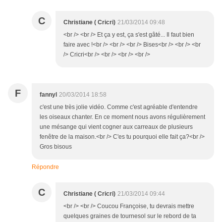
C
Christiane ( Cricri)
21/03/2014 09:48
<br /> <br /> Et ça y est, ça s'est gâté... Il faut bien
faire avec !<br /> <br /> <br /> Bises<br /> <br /> <br
/> Cricri<br /> <br /> <br /> <br />
F
fannyl
20/03/2014 18:58
c'est une très jolie vidéo. Comme c'est agréable d'entendre
les oiseaux chanter. En ce moment nous avons régulièrement
une mésange qui vient cogner aux carreaux de plusieurs
fenêtre de la maison.<br /> C'es tu pourquoi elle fait ça?<br />
Gros bisous
Répondre
C
Christiane ( Cricri)
21/03/2014 09:44
<br /> <br /> Coucou Françoise, tu devrais mettre
quelques graines de tournesol sur le rebord de ta