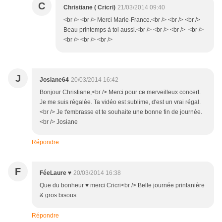
C
Christiane ( Cricri)
21/03/2014 09:40
<br /> <br /> Merci Marie-France.<br /> <br /> <br />
Beau printemps à toi aussi.<br /> <br /> <br /> <br />
<br /> <br /> <br />
J
Josiane64
20/03/2014 16:42
Bonjour Christiane,<br /> Merci pour ce merveilleux concert.
Je me suis régalée. Ta vidéo est sublime, d'est un vrai régal.
<br /> Je t'embrasse et te souhaite une bonne fin de journée.
<br /> Josiane
Répondre
F
FéeLaure ♥
20/03/2014 16:38
Que du bonheur ♥ merci Cricri<br /> Belle journée printanière
& gros bisous
Répondre