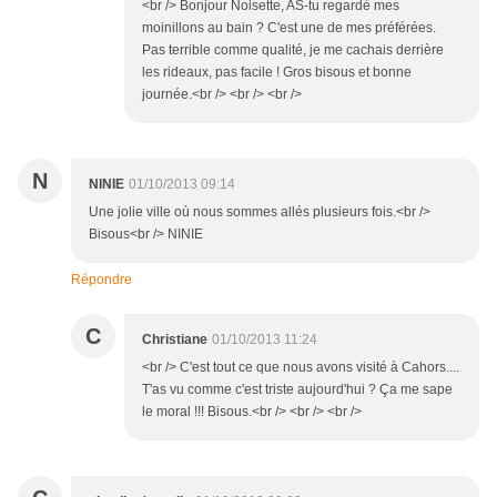
<br /> Bonjour Noisette, AS-tu regardé mes
moinillons au bain ? C'est une de mes préférées.
Pas terrible comme qualité, je me cachais derrière
les rideaux, pas facile ! Gros bisous et bonne
journée.<br /> <br /> <br />
N
NINIE
01/10/2013 09:14
Une jolie ville où nous sommes allés plusieurs fois.<br />
Bisous<br /> NINIE
Répondre
C
Christiane
01/10/2013 11:24
<br /> C'est tout ce que nous avons visité à Cahors....
T'as vu comme c'est triste aujourd'hui ? Ça me sape
le moral !!! Bisous.<br /> <br /> <br />