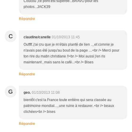
Coucou ,ce pont est superbe...BRAVO pour les
photos...JACK39
Répondre
C
claudine/canelle
01/10/2013 11:45
Ouffff..j'ai cru que je m’étais planté de lien ....et comme je
n'avais pas été jusqu'au bout de la page ....<br /> Merci pour
ton rire du matin christiane !!<br /> Moi aussi j'en ris
maintenant , mais sans le café...<br /> Bises
Répondre
G
geo.
01/10/2013 11:08
bientôt c'est la France toute entière qui sera classée au
patrimoine mondial.....une ruine à restaurer..<br /> beaux
clichées<br /> bises
Répondre