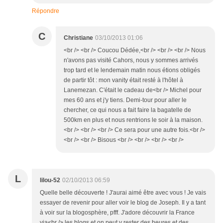
Répondre
C
Christiane
03/10/2013 01:06
<br /> <br /> Coucou Dédée,<br /> <br /> <br /> Nous
n'avons pas visité Cahors, nous y sommes arrivés
trop tard et le lendemain matin nous étions obligés
de partir tôt : mon vanity était resté à l'hôtel à
Lanemezan. C'était le cadeau de<br /> Michel pour
mes 60 ans et j'y tiens. Demi-tour pour aller le
chercher, ce qui nous a fait faire la bagatelle de
500km en plus et nous rentrions le soir à la maison.
<br /> <br /> <br /> Ce sera pour une autre fois.<br />
<br /> <br /> Bisous <br /> <br /> <br /> <br />
L
lilou-52
02/10/2013 06:59
Quelle belle découverte ! J'aurai aimé être avec vous ! Je vais
essayer de revenir pour aller voir le blog de Joseph. Il y a tant
à voir sur la blogosphère, pfff. J'adore découvrir la France
via<br /> les blogs et on peut y rester des heures et des