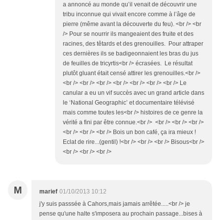
a annoncé au monde qu’il venait de découvrir une
tribu inconnue qui vivait encore comme à l’âge de
pierre (même avant la découverte du feu). <br /> <br
/> Pour se nourrir ils mangeaient des fruite et des
racines, des têtards et des grenouilles. Pour attraper
ces dernières ils se badigeonnaient les bras du jus
de feuilles de tricyrtis<br /> écrasées. Le résultat
plutôt gluant était censé attirer les grenouilles.<br />
<br /> <br /> <br /> <br /> <br /> <br /> <br /> Le
canular a eu un vif succès avec un grand article dans
le ‘National Geographic’ et documentaire télévisé
mais comme toutes les<br /> histoires de ce genre la
vérité a fini par être connue.<br /> <br /> <br /> <br />
<br /> <br /> <br /> Bois un bon café, ça ira mieux !
Eclat de rire...(gentil) !<br /> <br /> <br /> Bisous<br />
<br /> <br /> <br />
M
marief
01/10/2013 10:12
j'y suis passsée à Cahors,mais jamais arrêtée.....<br /> je
pense qu'une halte s'imposera au prochain passage...bises à