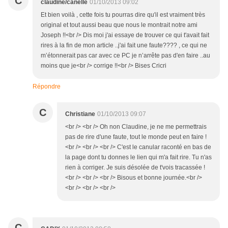
C
claudine/canelle
01/10/2013 09:02
Et bien voilà , cette fois tu pourras dire qu'il est vraiment très
original et tout aussi beau que nous le montrait notre ami
Joseph !!<br /> Dis moi j'ai essaye de trouver ce qui t'avait fait
rires à la fin de mon article ..j'ai fait une faute???? , ce qui ne
m’étonnerait pas car avec ce PC je n’arrête pas d'en faire ..au
moins que je<br /> corrige !!<br /> Bises Cricri
Répondre
C
Christiane
01/10/2013 09:07
<br /> <br /> Oh non Claudine, je ne me permettrais
pas de rire d'une faute, tout le monde peut en faire !
<br /> <br /> <br /> C'est le canular raconté en bas de
la page dont tu donnes le lien qui m'a fait rire. Tu n'as
rien à corriger. Je suis désolée de t'vois tracassée !
<br /> <br /> <br /> Bisous et bonne journée.<br />
<br /> <br /> <br />
C