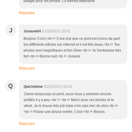
patage pour les photos ;) a bientot stéphanie
Répondre
J
Josiane64
01/10/2013 20:41
Bonjour Cricri,<br /> C'est vrai que ce pont est connu de part
les différents articles sur internet et il est très beau.<br /> Tes
photos sont magnifiques et fon rêver.<br /> Je t'embrasse très
fort.<br /> Bonne nuit.<br /> Josiane
Répondre
Q
Quichottine
01/10/2013 19:16
J'aime beaucoup ce pont, nous nous y sommes encore
arrêtés il y a peu.<br /> <br /> Merci pour ces photos et le
vitrail. Je le trouve très joli mais n'en sais rien de plus.<br />
<br /> Passe une douce soirée, Cricri.<br /> Bisous.
Répondre