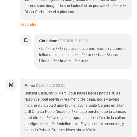
heures sans bouger de son fauteuil si on pouvait.<br /> <br />
Bisou Christiane et à plus tard.
Répondre
C
Christiane
02/10/2013 10:36
<br /> <br /> On y passe du temps mais on y apprend
tellement de choses...<br /> <br /> <br /> Bisous
Lilou<br /> <br /> <br /> <br />
M
Mimie
01/10/2013 22:00
Bonsoir Cricri,<br /> Merci pour toutes belles photos, tu as
raison ce pont est<br /> vraiment très beau, nous y avons
marché il y a 2ou 3 ans<br /> et avons visité Cahors en allant
à St Cirq La Popie (beau<br /> village perché) que tu connais
peut-être.<br /> J'ai reçu le programme de la fête de la culture
au Vigen,les<br /> dentelières de Feytiat seront présentes, y
seras-tu ?<br /> Grosses bises.<br /> Mimie