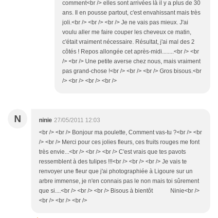
comment<br /> elles sont arrivées là il y a plus de 30
ans. Il en pousse partout, c'est envahissant mais très
joli.<br /> <br /> <br /> Je ne vais pas mieux. J'ai
voulu aller me faire couper les cheveux ce matin,
c'était vraiment nécessaire. Résultat, j'ai mal des 2
côtés ! Repos allongée cet après-midi........<br /> <br
/> <br /> Une petite averse chez nous, mais vraiment
pas grand-chose !<br /> <br /> <br /> Gros bisous.<br
/> <br /> <br /> <br />
N
ninie
27/05/2011 12:03
<br /> <br /> Bonjour ma poulette, Comment vas-tu ?<br /> <br
/> <br /> Merci pour ces jolies fleurs, ces fruits rouges me font
très envie...<br /> <br /> <br /> C'est vrais que tes pavots
ressemblent à des tulipes !!!<br /> <br /> <br /> Je vais te
renvoyer une fleur que j'ai photographiée à Ligoure sur un
arbre immense, je n'en connais pas le non mais toi sûrement
que si....<br /> <br /> <br /> Bisous à bientôt Ninie<br />
<br /> <br /> <br />