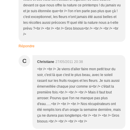
devant ce que nous offre la nature ce printemps ! du jamais vu
et je suis étonnée que<br /> l'on n'en parle pas plus que çà !
c'est exceptionnel, les fleurs n'ont jamais été aussi belles et
les récoltes aussi précoces !!! quel été la nature nous a-t-elle
prévu ?<br /> <br /> <br /> Gros bisous<br /> <br /> <br /> <br
/>
Répondre
C
Christiane
27/05/2011 20:38
<br /> <br /> Je viens d'aller faire mon petit tour du
soir, c'est là que c'est le plus beau, avec le soleil
rasant sur les fruits rouges et les fleurs. Je suis aussi
émerveillée chaque jour comme si<br /> c'était la
première fois.<br /> <br /> <br /> Mais il faut tout
arroser. Pourvu que l'on ne manque pas plus
d'eau......<br /> <br /> <br /> Nos récupérateurs ont
été remplis lors d'un orage la semaine dernière, mais
ça ne durera pas longtemps.<br /> <br /> <br /> Gros
bisous.<br /> <br /> <br /> <br />