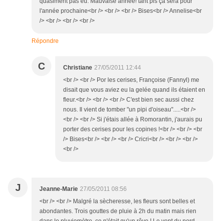
quasiment pas eu. Mauvaise année! tant pis ça sera pour
l'année prochaine<br /> <br /> <br /> Bises<br /> Annelise<br
/> <br /> <br /> <br />
Répondre
C
Christiane
27/05/2011 12:44
<br /> <br /> Por les cerises, Françoise (Fannyl) me
disait que vous aviez eu la gelée quand ils étaient en
fleur.<br /> <br /> <br /> C'est bien sec aussi chez
nous. Il vient de tomber "un pipi d'oiseau".....<br />
<br /> <br /> Si j'étais allée à Romorantin, j'aurais pu
porter des cerises pour les copines !<br /> <br /> <br
/> Bises<br /> <br /> <br /> Cricri<br /> <br /> <br />
<br />
J
Jeanne-Marie
27/05/2011 08:56
<br /> <br /> Malgré la sècheresse, les fleurs sont belles et
abondantes. Trois gouttes de pluie à 2h du matin mais rien