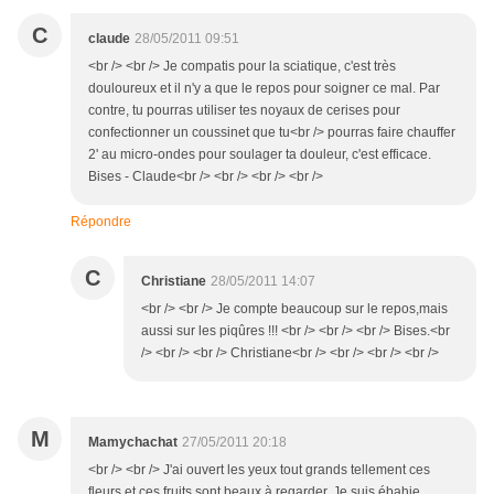
C
claude
28/05/2011 09:51
<br /> <br /> Je compatis pour la sciatique, c'est très
douloureux et il n'y a que le repos pour soigner ce mal. Par
contre, tu pourras utiliser tes noyaux de cerises pour
confectionner un coussinet que tu<br /> pourras faire chauffer
2' au micro-ondes pour soulager ta douleur, c'est efficace.
Bises - Claude<br /> <br /> <br /> <br />
Répondre
C
Christiane
28/05/2011 14:07
<br /> <br /> Je compte beaucoup sur le repos,mais
aussi sur les piqûres !!! <br /> <br /> <br /> Bises.<br
/> <br /> <br /> Christiane<br /> <br /> <br /> <br />
M
Mamychachat
27/05/2011 20:18
<br /> <br /> J'ai ouvert les yeux tout grands tellement ces
fleurs et ces fruits sont beaux à regarder. Je suis ébahie