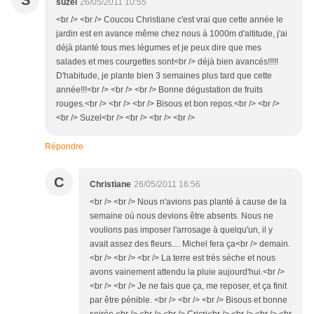
S
suzel
26/05/2011 10:55
<br /> <br /> Coucou Christiane c'est vrai que cette année le
jardin est en avance même chez nous à 1000m d'altitude, j'ai
déjà planté tous mes légumes et je peux dire que mes
salades et mes courgettes sont<br /> déjà bien avancés!!!!!
D'habitude, je plante bien 3 semaines plus tard que cette
année!!!<br /> <br /> <br /> Bonne dégustation de fruits
rouges.<br /> <br /> <br /> Bisous et bon repos.<br /> <br />
<br /> Suzel<br /> <br /> <br /> <br />
Répondre
C
Christiane
26/05/2011 16:56
<br /> <br /> Nous n'avions pas planté à cause de la
semaine où nous devions être absents. Nous ne
voulions pas imposer l'arrosage à quelqu'un, il y
avait assez des fleurs.... Michel fera ça<br /> demain.
<br /> <br /> <br /> La terre est très sèche et nous
avons vainement attendu la pluie aujourd'hui.<br />
<br /> <br /> Je ne fais que ça, me reposer, et ça finit
par être pénible. <br /> <br /> <br /> Bisous et bonne