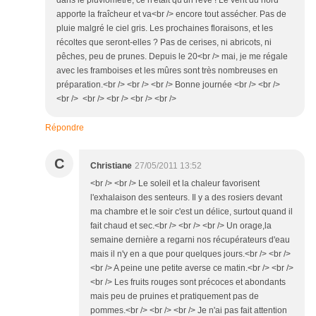
dans le pluviomètre, ce n'était qu'un rêve ! Le vent du nord
apporte la fraîcheur et va<br /> encore tout assécher. Pas de
pluie malgré le ciel gris. Les prochaines floraisons, et les
récoltes que seront-elles ? Pas de cerises, ni abricots, ni
pêches, peu de prunes. Depuis le 20<br /> mai, je me régale
avec les framboises et les mûres sont très nombreuses en
préparation.<br /> <br /> <br /> Bonne journée <br /> <br />
<br /> <br /> <br /> <br /> <br />
Répondre
C
Christiane
27/05/2011 13:52
<br /> <br /> Le soleil et la chaleur favorisent
l'exhalaison des senteurs. Il y a des rosiers devant
ma chambre et le soir c'est un délice, surtout quand il
fait chaud et sec.<br /> <br /> <br /> Un orage,la
semaine dernière a regarni nos récupérateurs d'eau
mais il n'y en a que pour quelques jours.<br /> <br />
<br /> A peine une petite averse ce matin.<br /> <br />
<br /> Les fruits rouges sont précoces et abondants
mais peu de pruines et pratiquement pas de
pommes.<br /> <br /> <br /> Je n'ai pas fait attention