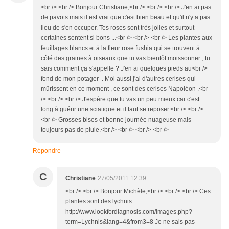
<br /> <br /> Bonjour Christiane,<br /> <br /> <br /> J'en ai pas
de pavots mais il est vrai que c'est bien beau et qu'il n'y a pas
lieu de s'en occuper. Tes roses sont très jolies et surtout
certaines sentent si bons ...<br /> <br /> <br /> Les plantes aux
feuillages blancs et à la fleur rose fushia qui se trouvent à
côté des graines à oiseaux que tu vas bientôt moissonner , tu
sais comment ça s'appelle ? J'en ai quelques pieds au<br />
fond de mon potager . Moi aussi j'ai d'autres cerises qui
mûrissent en ce moment , ce sont des cerises Napoléon .<br
/> <br /> <br /> J'espère que tu vas un peu mieux car c'est
long à guérir une sciatique et il faut se reposer.<br /> <br />
<br /> Grosses bises et bonne journée nuageuse mais
toujours pas de pluie.<br /> <br /> <br /> <br />
Répondre
C
Christiane
27/05/2011 12:39
<br /> <br /> Bonjour Michèle,<br /> <br /> <br /> Ces
plantes sont des lychnis.
http://www.lookfordiagnosis.com/images.php?
term=Lychnis&lang=4&from3=8 Je ne sais pas