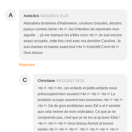
A
Anniclick
04/11/2013 15:23
Adorables broderies d'Halloween, couleurs chaudes, dessins
joyeux comme j'aime.<br /> J'ai l'intention de reprendre mon
aiguille ... çà me manque les p'tites croix.<br /> Je suis encore
assez occupée, cette fois c'est avec ma dernière Caroline. Je
suis maman et mamie avant tout !<br /> A bientôt Cricri<br />
Gros bisous
Répondre
C
Christiane
04/11/2013 19:15
<br /> <br /> Ah, ces enfants et petits-enfants nous
préoccupent bien souvent !<br /> <br /> <br /> La
broderie occupe souvent mes insomnies.<br /> <br />
<br /> J'ai de gros problèmes avec Ekl a et il semble
que cela vienne de mon ordinateur. Ce que je ne
comprends pas, c'est que je ne les ai qu'avec Ekla !
<br /> <br /> <br /> Gros bisous Annick et bonne
soirée.<br /> <br /> <br /> <br /> <br /> <br /> <br />