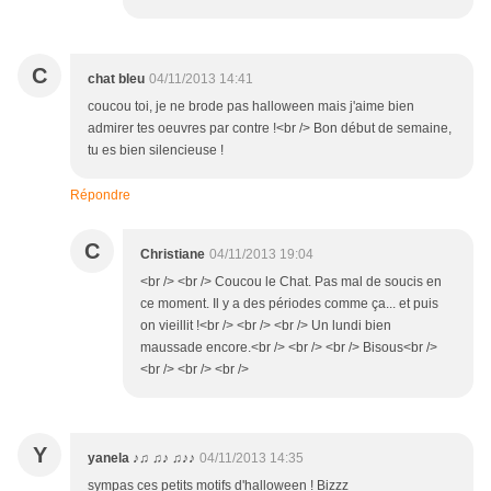
C
chat bleu
04/11/2013 14:41
coucou toi, je ne brode pas halloween mais j'aime bien
admirer tes oeuvres par contre !<br /> Bon début de semaine,
tu es bien silencieuse !
Répondre
C
Christiane
04/11/2013 19:04
<br /> <br /> Coucou le Chat. Pas mal de soucis en
ce moment. Il y a des périodes comme ça... et puis
on vieillit !<br /> <br /> <br /> Un lundi bien
maussade encore.<br /> <br /> <br /> Bisous<br />
<br /> <br /> <br />
Y
yanela ♪♫ ♫♪ ♫♪♪
04/11/2013 14:35
sympas ces petits motifs d'halloween ! Bizzz