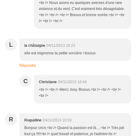
<br /> Nous avons eu quelques averses d'une rare
violence et du vent. C'est vraiment très désagréable.
<br /> <br /> <br /> Bisous et bonne soirée.<br /> <br
/> <br /> <br />
L
la châtaigne
04/11/2013 10:23
elle est mignonne ta petite sorcière ! bisous
Répondre
C
Christiane
04/11/2013 18:44
<br /> <br /> Merci Josy. Bisous.<br /> <br /> <br />
<br />
R
Roguidine
04/11/2013 10:10
Bonjour cricri,<br /> Quand la passion est là.....<br /> Trés joli
tout ça !!!!!<br /> quel travail et patience, je t'admire<br />