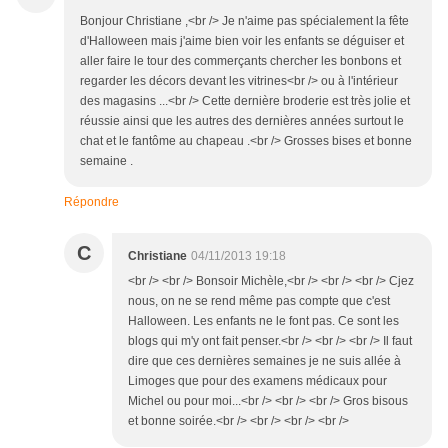
Bonjour Christiane ,<br /> Je n'aime pas spécialement la fête
d'Halloween mais j'aime bien voir les enfants se déguiser et
aller faire le tour des commerçants chercher les bonbons et
regarder les décors devant les vitrines<br /> ou à l'intérieur
des magasins ...<br /> Cette dernière broderie est très jolie et
réussie ainsi que les autres des dernières années surtout le
chat et le fantôme au chapeau .<br /> Grosses bises et bonne
semaine .
Répondre
C
Christiane
04/11/2013 19:18
<br /> <br /> Bonsoir Michèle,<br /> <br /> <br /> Cjez
nous, on ne se rend même pas compte que c'est
Halloween. Les enfants ne le font pas. Ce sont les
blogs qui m'y ont fait penser.<br /> <br /> <br /> Il faut
dire que ces dernières semaines je ne suis allée à
Limoges que pour des examens médicaux pour
Michel ou pour moi...<br /> <br /> <br /> Gros bisous
et bonne soirée.<br /> <br /> <br /> <br />