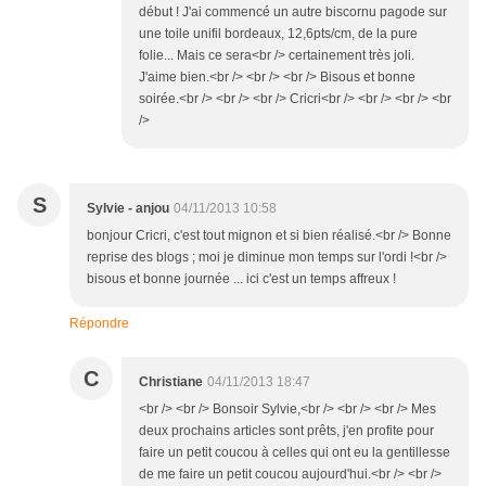
début ! J'ai commencé un autre biscornu pagode sur
une toile unifil bordeaux, 12,6pts/cm, de la pure
folie... Mais ce sera<br /> certainement très joli.
J'aime bien.<br /> <br /> <br /> Bisous et bonne
soirée.<br /> <br /> <br /> Cricri<br /> <br /> <br /> <br
/>
S
Sylvie - anjou
04/11/2013 10:58
bonjour Cricri, c'est tout mignon et si bien réalisé.<br /> Bonne
reprise des blogs ; moi je diminue mon temps sur l'ordi !<br />
bisous et bonne journée ... ici c'est un temps affreux !
Répondre
C
Christiane
04/11/2013 18:47
<br /> <br /> Bonsoir Sylvie,<br /> <br /> <br /> Mes
deux prochains articles sont prêts, j'en profite pour
faire un petit coucou à celles qui ont eu la gentillesse
de me faire un petit coucou aujourd'hui.<br /> <br />