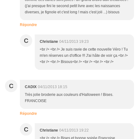
(j'ai presque fini le second petit livre avec les naissances
diverses, je fignole et c'est long ! mais c'est joli ...) bisous
Répondre
C
Christiane
04/11/2013 19:23
<br /> <br /> Je suis ravie de cette nouvelle Véro ! Tu
m'en réserves un d'office !!! J'ai hâte de voir ça.<br />
<br /> <br /> Bisous<br /> <br /> <br /> <br />
C
CADIX
04/11/2013 18:15
Très jolie broderie aux couleurs d'Halloween ! Bises.
FRANCOISE
Répondre
C
Christiane
04/11/2013 19:22
<br /> <br /> Bises et bonne soirée Françoise.