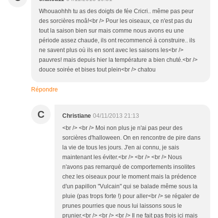
Whouaohhh tu as des doigts de fée Cricri.. même pas peur
des sorcières moâ!<br /> Pour les oiseaux, ce n'est pas du
tout la saison bien sur mais comme nous avons eu une
période assez chaude, ils ont recommencé à construire.. ils
ne savent plus où ils en sont avec les saisons les<br />
pauvres! mais depuis hier la température a bien chuté.<br />
douce soirée et bises tout plein<br /> chatou
Répondre
C
Christiane
04/11/2013 21:13
<br /> <br /> Moi non plus je n'ai pas peur des
sorcières d'halloween. On en rencontre de pire dans
la vie de tous les jours. J'en ai connu, je sais
maintenant les éviter.<br /> <br /> <br /> Nous
n'avons pas remarqué de comportements insolites
chez les oiseaux pour le moment mais la prédence
d'un papillon "Vulcain" qui se balade même sous la
pluie (pas trops forte !) pour aller<br /> se régaler de
prunes pourries que nous lui laissons sous le
prunier.<br /> <br /> <br /> Il ne fait pas frois ici mais