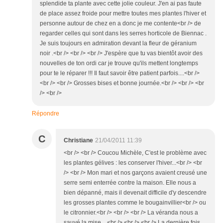
splendide ta plante avec cette jolie couleur. J'en ai pas faute
de place assez froide pour mettre toutes mes plantes l'hiver et
personne autour de chez en a donc je me contente<br /> de
regarder celles qui sont dans les serres horticole de Biennac .
Je suis toujours en admiration devant la fleur de géranium
noir .<br /> <br /> <br /> J'espère que tu vas bientôt avoir des
nouvelles de ton ordi car je trouve qu'ils mettent longtemps
pour te le réparer !!! Il faut savoir être patient parfois....<br />
<br /> <br /> Grosses bises et bonne journée.<br /> <br /> <br
/> <br />
Répondre
C
Christiane
21/04/2011 11:39
<br /> <br /> Coucou Michèle, C'est le problème avec
les plantes gélives : les conserver l'hiver...<br /> <br
/> <br /> Mon mari et nos garçons avaient creusé une
serre semi enterrée contre la maison. Elle nous a
bien dépanné, mais il devenait difficile d'y descendre
les grosses plantes comme le bougainvillier<br /> ou
le citronnier.<br /> <br /> <br /> La véranda nous a
sauvé la mise....<br /> <br /> <br /> La dernière fois,