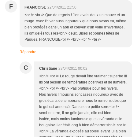
F
FRANCOISE
22/04/2011 21:50
<br /> <br /> Que de regrets ! J'en avais deux un mauve et un
rouge. Avec l'hiver aussi rigoureux que nous avons eu, même
bien protégés dans un abri et couvert d'un voile d'hivernage,
ils ont gelés tous les<br /> deux. Bises et bonnes fêtes de
Pâques. FRANCOISE<br /> <br /> <br /> <br />
Répondre
C
Christiane
23/04/2011 00:02
<br /> <br /> Le rouge devait être vraiment superbe !!!
Ils ont besoin de température positives et de lumière.
<br /> <br /> <br /> Pas pratique pour les hivers.
Nos hivers limousins sont assez rigoureux avec de
gros écarts de température nous le rentrons dès que
le gel est annoncé. Dans notre petite serre<br />
semi-enterré, il ne gèle jamais, elle est bien
isolée, mais moins lumineuse que la véranda et le
bougainvillier était long à bien démarrer.<br /> <br />
<br /> La véranda exposée au soleil levant lui a bien