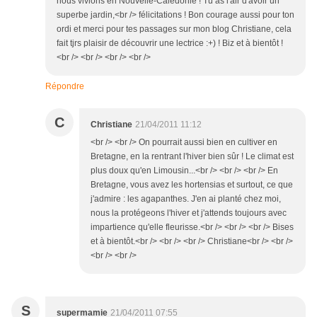
nous vivions en Nouvelle-Calédonie ! Tu as l'air d'avoir un
superbe jardin,<br /> félicitations ! Bon courage aussi pour ton
ordi et merci pour tes passages sur mon blog Christiane, cela
fait tjrs plaisir de découvrir une lectrice :+) ! Biz et à bientôt !
<br /> <br /> <br /> <br />
Répondre
C
Christiane
21/04/2011 11:12
<br /> <br /> On pourrait aussi bien en cultiver en
Bretagne, en la rentrant l'hiver bien sûr ! Le climat est
plus doux qu'en Limousin...<br /> <br /> <br /> En
Bretagne, vous avez les hortensias et surtout, ce que
j'admire : les agapanthes. J'en ai planté chez moi,
nous la protégeons l'hiver et j'attends toujours avec
impartience qu'elle fleurisse.<br /> <br /> <br /> Bises
et à bientôt.<br /> <br /> <br /> Christiane<br /> <br />
<br /> <br />
S
supermamie
21/04/2011 07:55