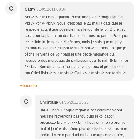
C
Cathy
01/05/2011 08:34
<br /> <br /> Le bougainvillier est une plante magnifique !!!!
<br /> <br /> <br /> Nous, c'est pas le 22 mai la date que je
respecte autant que possible mais le jour de la ST Didier, et
ceci pour la plantation des haricots rames au jardin. Pourquoi
cette date là, je ne sais<br /> pas, mais je sais que au pays,
ça marche comme ça !!<br /> <br /> <br /> ET pendant que je
t'écris, je viens de voir passer une petite mésange qui
récupère des morceaux du paillasson pour le nid !!!!<br /> <br
/> <br /> Bon dimanche 1er mai à vous deux et gros bisous
ma Cricri !!<br /> <br /> <br /> Cathy<br /> <br /> <br /> <br />
Répondre
C
Christiane
01/05/2011 23:20
<br /> <br /> Chaque région a ses coutumes dont
nous ne retrouvons pas toujours l'explication
précise...<br /> <br /> <br /> Il est terminé ce premier
mai et je n'avais même plus de clochettes dans mon
jardin. Il y en a pourtant eu beaucoup cette année,