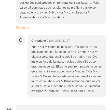
des gelées sont prévues on rentrera tout sous la serre. Mais
ça serait dommage que les plantes ne profitent pas de ce
beau soleil,<br /> non?<br /> <br /> <br /> Bises<br />
Annelise<br /> <br /> <br /> <br />
Répondre
C
Christiane
21/04/2011 11:27
<br /> <br /> Certrains pots sont très lourds et nos
dos commencent à rechigner !!!<br /> <br /> <br />
Mais la véranda reçoit le soleil du matin, il se lève
juste en face de la maison et les baies vitrées sont
grandes ouvertes. Elles ne souffrent pas. As-tu vu les
géraniums, ils sont superbes<br /> aussi ?<br /> <br
/> <br /> On sort le dipladénia la journée, il est moins
lourd.<br /> <br /> <br /> Bises et bonne journée.<br
/> <br /> <br /> Cricri<br /> <br /> <br /> Le Limousin
n'est pas la Touraine....<br /> <br /> <br /> <br />