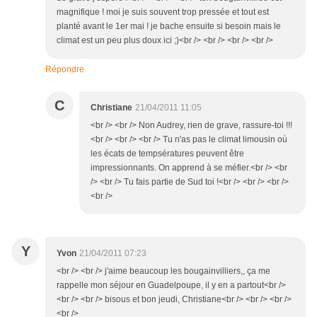
magnifique ! moi je suis souvent trop pressée et tout est
planté avant le 1er mai ! je bache ensuite si besoin mais le
climat est un peu plus doux ici ;)<br /> <br /> <br /> <br />
Répondre
C
Christiane
21/04/2011 11:05
<br /> <br /> Non Audrey, rien de grave, rassure-toi !!!
<br /> <br /> <br /> Tu n'as pas le climat limousin où
les écats de tempsératures peuvent être
impressionnants. On apprend à se méfier.<br /> <br
/> <br /> Tu fais partie de Sud toi !<br /> <br /> <br />
<br />
Y
Yvon
21/04/2011 07:23
<br /> <br /> j'aime beaucoup les bougainvilliers,, ça me
rappelle mon séjour en Guadelpoupe, il y en a partout<br />
<br /> <br /> bisous et bon jeudi, Christiane<br /> <br /> <br />
<br />