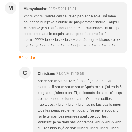
M
Mamychachat
21/04/2011 18:21
<br /> <br /> J'adore ces fleurs en papier de soie ! désolée
pour cette nuit j'avais oublié de programmer l'heure !! oups !
Mais<br /> je suis très honorée que tu "m'attendes" hi hi ... par
contre mon article coquin t'aurait peut-être empêché de
dormir ????<br /> <br /> <br /> A bientôt et gros bisous <br />
<br /> <br /> <br /> <br /> <br /> <br /> <br /> <br /> <br />
Répondre
C
Christiane
21/04/2011 18:59
<br /> <br /> Ma pauvre, à mon âge on en a vu
d'autres !!! <br /> <br /> <br /> Après minuit j'attends 5
blogs que j'aime bien. Et je réponds de suite, c'est ça
de moins pour le lendemain... On a ses petites
habitudes...<br /> <br /> <br /> Je ne fais pas le mien
tous les jours, seulement quand j'ai envie et quand
j'ai le temps. Les journées sont trop courtes.
Pourtant, je ne dors pas longtemps !<br /> <br /> <br
/> Gros bisous, à ce soir !!!<br /> <br /> <br /> <br />