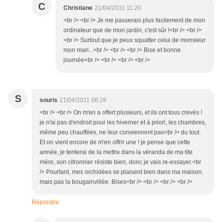
C
Christiane
21/04/2011 11:20
<br /> <br /> Je me passerais plus facilement de mon
ordinateur que de mon jardin, c'est sûr !<br /> <br />
<br /> Surtout que je peux squatter celui de monsieur
mon mari...<br /> <br /> <br /> Bise et bonne
journée<br /> <br /> <br /> <br />
S
souris
21/04/2011 08:28
<br /> <br /> On m'en a offert plusieurs, et ils ont tous crevés !
je n'ai pas d'endroit pour les hiverner et à priori, les chambres,
même peu chauffées, ne leur conviennent pas<br /> du tout.
Et on vient encore de m'en offrir une ! je pense que cette
année, je tenterai de la mettre dans la véranda de ma tite
mère, son citronnier résiste bien, donc je vais re-essayer.<br
/> Pourtant, mes orchidées se plaisent bien dans ma maison,
mais pas la bougainvillée. Bises<br /> <br /> <br /> <br />
Répondre