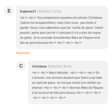
E
Euphoria71
22/04/2011 22:33
<br /> <br /> Tout simplement superbes tes photos Christiane.
J'adore les bougainvilliers, mais chez nous...pas facile à
garder. Nous, nous attendons que les "saints de glace" soient
passés, après quoi (en<br /> principe) il n'y a plus de risque
de gelés. Je te souhaite d'excellentes fêtes de Pâques et te
fais de gros bisousss<br /> <br /> <br /> <br />
Répondre
C
Christiane
23/04/2011 00:05
<br /> <br /> Merci Michèle...<br /> <br /> <br /> En
Limousin, nos anciens disaient que Saint Loup était
un saint de glace. Je n'ai pas réussi à le vérifier sur
internet !<br /> <br /> <br /> Bonnes fêtes de Pâques
à toi aussi et de très gros bisous.<br /> <br /> <br />
<br /> <br /> <br /> <br />