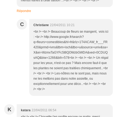
menus variés à cette saison ...!<br /> <br /> <br /> <br />
Répondre
C
Christiane
22/04/2011 10:21
<br /> <br /> Beaucoup de fleurs se mangent, vois ici
: <br /> http://www.google.fr/search?
q=fleurs+comestibles&hl=fr&rlz=1T4ACAW_fr___FR
420&prmd=ivns&tbm=isch&tbo=u&source=univ&sa=
X&ei=WzmxTaGYFcSt8QOWzbGWDA&ved=0CDUQ
sAQ&biw=1266&bih=578<br /> <br /> <br /> Un régal
pour les yeux, n'est-ce pas ? Mais encore faut-il que
les plantes ne soient pas traitées chimiquement...<br
/> <br /> <br /> Les-nôtres ne le sont pas, mais nous
ne les mettons pas dans notre assiette, ou
excptionnellement pour une déco...<br /> <br /> <br
/> <br />
K
katara
22/04/2011 06:54
<br /> <br /> Chouette j'en profite encore ce matin, merci