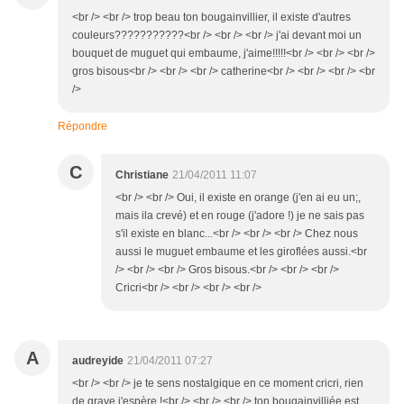
<br /> <br /> trop beau ton bougainvillier, il existe d'autres
couleurs???????????<br /> <br /> <br /> j'ai devant moi un
bouquet de muguet qui embaume, j'aime!!!!!<br /> <br /> <br />
gros bisous<br /> <br /> <br /> catherine<br /> <br /> <br /> <br
/>
Répondre
C
Christiane
21/04/2011 11:07
<br /> <br /> Oui, il existe en orange (j'en ai eu un;,
mais ila crevé) et en rouge (j'adore !) je ne sais pas
s'il existe en blanc...<br /> <br /> <br /> Chez nous
aussi le muguet embaume et les giroflées aussi.<br
/> <br /> <br /> Gros bisous.<br /> <br /> <br />
Cricri<br /> <br /> <br /> <br />
A
audreyide
21/04/2011 07:27
<br /> <br /> je te sens nostalgique en ce moment cricri, rien
de grave j'espère !<br /> <br /> <br /> ton bougainvilliée est