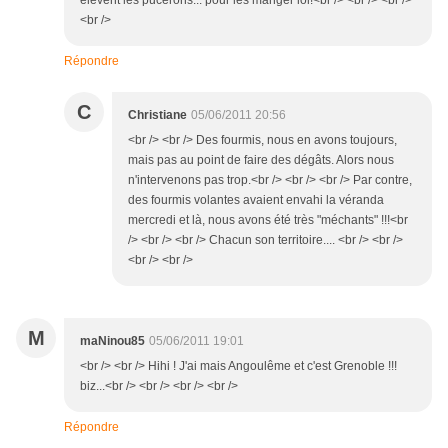
élèvent les pucerons... pour les manger lol!<br /> <br /> <br />
<br />
Répondre
C
Christiane
05/06/2011 20:56
<br /> <br /> Des fourmis, nous en avons toujours,
mais pas au point de faire des dégâts. Alors nous
n'intervenons pas trop.<br /> <br /> <br /> Par contre,
des fourmis volantes avaient envahi la véranda
mercredi et là, nous avons été très "méchants" !!!<br
/> <br /> <br /> Chacun son territoire.... <br /> <br />
<br /> <br />
M
maNinou85
05/06/2011 19:01
<br /> <br /> Hihi ! J'ai mais Angoulême et c'est Grenoble !!!
biz...<br /> <br /> <br /> <br />
Répondre