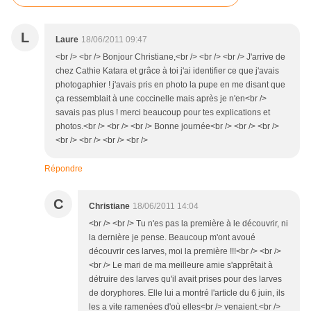
L
Laure
18/06/2011 09:47
<br /> <br /> Bonjour Christiane,<br /> <br /> <br /> J'arrive de
chez Cathie Katara et grâce à toi j'ai identifier ce que j'avais
photogaphier ! j'avais pris en photo la pupe en me disant que
ça ressemblait à une coccinelle mais après je n'en<br />
savais pas plus ! merci beaucoup pour tes explications et
photos.<br /> <br /> <br /> Bonne journée<br /> <br /> <br />
<br /> <br /> <br /> <br />
Répondre
C
Christiane
18/06/2011 14:04
<br /> <br /> Tu n'es pas la première à le découvrir, ni
la dernière je pense. Beaucoup m'ont avoué
découvrir ces larves, moi la première !!!<br /> <br />
<br /> Le mari de ma meilleure amie s'apprêtait à
détruire des larves qu'il avait prises pour des larves
de doryphores. Elle lui a montré l'article du 6 juin, ils
les a vite ramenées d'où elles<br /> venaient.<br />