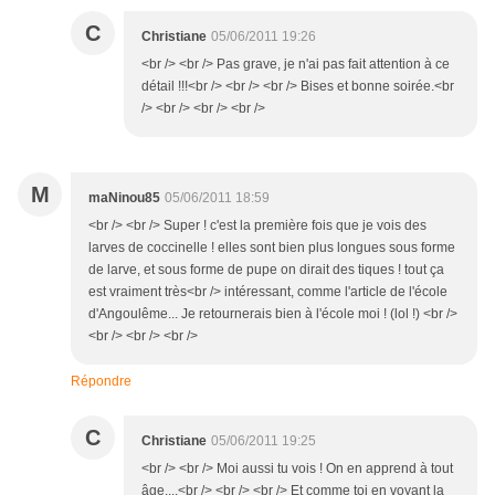
C
Christiane
05/06/2011 19:26
<br /> <br /> Pas grave, je n'ai pas fait attention à ce
détail !!!<br /> <br /> <br /> Bises et bonne soirée.<br
/> <br /> <br /> <br />
M
maNinou85
05/06/2011 18:59
<br /> <br /> Super ! c'est la première fois que je vois des
larves de coccinelle ! elles sont bien plus longues sous forme
de larve, et sous forme de pupe on dirait des tiques ! tout ça
est vraiment très<br /> intéressant, comme l'article de l'école
d'Angoulême... Je retournerais bien à l'école moi ! (lol !) <br />
<br /> <br /> <br />
Répondre
C
Christiane
05/06/2011 19:25
<br /> <br /> Moi aussi tu vois ! On en apprend à tout
âge....<br /> <br /> <br /> Et comme toi en voyant la