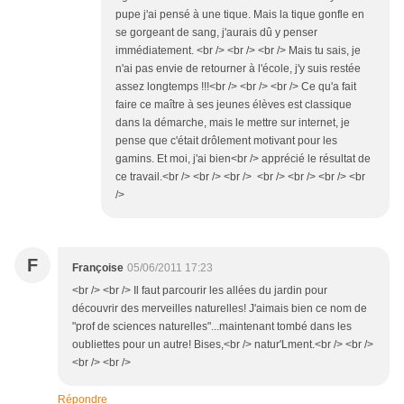
pupe j'ai pensé à une tique. Mais la tique gonfle en
se gorgeant de sang, j'aurais dû y penser
immédiatement. <br /> <br /> <br /> Mais tu sais, je
n'ai pas envie de retourner à l'école, j'y suis restée
assez longtemps !!!<br /> <br /> <br /> Ce qu'a fait
faire ce maître à ses jeunes élèves est classique
dans la démarche, mais le mettre sur internet, je
pense que c'était drôlement motivant pour les
gamins. Et moi, j'ai bien<br /> apprécié le résultat de
ce travail.<br /> <br /> <br /> <br /> <br /> <br /> <br
/>
F
Françoise
05/06/2011 17:23
<br /> <br /> Il faut parcourir les allées du jardin pour
découvrir des merveilles naturelles! J'aimais bien ce nom de
"prof de sciences naturelles"...maintenant tombé dans les
oubliettes pour un autre! Bises,<br /> natur'Lment.<br /> <br />
<br /> <br />
Répondre