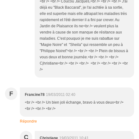
<br /> <br /> Coucou Jacques,<br /> <br /> <br /> J'ai
déjà eu "Black Baccarat", je l'ai achtée à sa sortie,
elle est superbe mais elle attrapait les maladies très
rapidement et l'été dernier il a fini par crever. Au
Jardin de Plaisance ils ne<br /> veulent plus la
vendre à cause de son manque de résitance aux
maladies. C'est pouquoi je me suis rabattue sur
"Magie Noire" et "Sheila" qui ressemble un peu à
"Philippe Noiret"<br /> <br /> <br /> Plein de bisous à
vous deux et bonne journée.<br /> <br /> <br />
Cjhristiane<br /> <br /> <br /> <br /> <br /> <br /> <br
/>
F
Francine78
19/03/2011 02:40
<br /> <br /> Un bien joli échange, bravo à vous deux<br />
<br /> <br /> <br />
Répondre
C
Christiane
19/03/2011 10:41