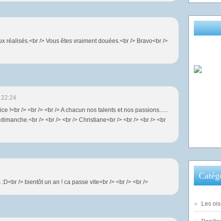
vaux réalisés.<br /> Vous êtes vraiment douées.<br /> Bravo<br />
 22:24
ice !<br /> <br /> <br /> A chacun nos talents et nos passions......
 dimanche.<br /> <br /> <br /> Christiane<br /> <br /> <br /> <br
Catég
D<br /> bientôt un an ! ca passe vite<br /> <br /> <br />
Les ois