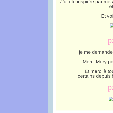
J'ai été inspirée par m
e
Et voi
p
je me demande q
Merci Mary po
Et merci à to
certains depuis
p