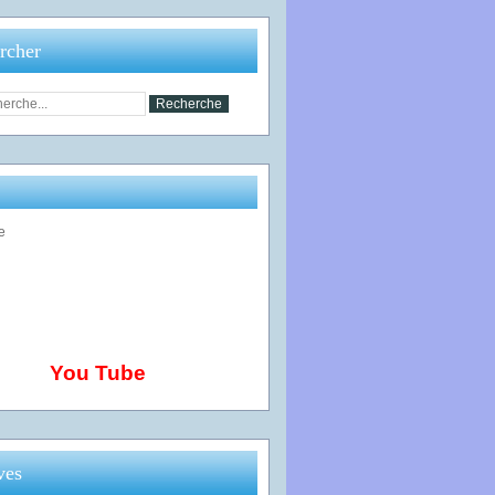
rcher
You Tube
ves