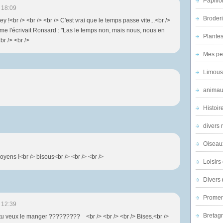
Papillo
 18:09
Broder
ey !<br /> <br /> <br /> C'est vrai que le temps passe vite...<br />
mme l'écrivait Ronsard : "Las le temps non, mais nous, nous en
Plantes 
<br /> <br />
Mes pe
Limous
animau
Histoir
divers 
Oiseau
moyens !<br /> bisous<br /> <br /> <br />
Loisirs 
Divers
Promen
 12:39
Bretagn
 tu veux le manger ????????? <br /> <br /> <br /> Bises.<br />