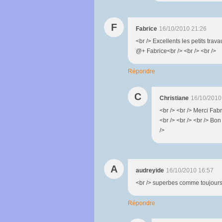
F
Fabrice
16/10/2010 21:26
<br /> Excellents les petits tra
@+ Fabrice<br /> <br /> <br />
Répondre
C
Christiane
16/10/2010
<br /> <br /> Merci Fabr
<br /> <br /> <br /> Bon
/>
A
audreyide
16/10/2010 16:57
<br /> superbes comme toujours :
Répondre