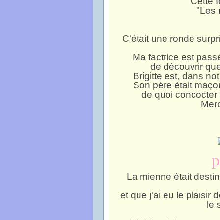
Cette f
"Les 
C'était une ronde surp
Ma factrice est passée
de découvrir que 
Brigitte est, dans no
Son père était maçon
de quoi concocter 
Merc
p
La mienne était destin
et que j'ai eu le plaisir
le 