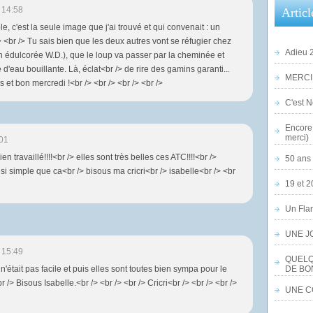
 14:58
Articl
le, c'est la seule image que j'ai trouvé et qui convenait : un
/> <br /> Tu sais bien que les deux autres vont se réfugier chez
Adieu 2
on édulcorée W.D.), que le loup va passer par la cheminée et
d'eau bouillante. Là, éclat<br /> de rire des gamins garanti...
MERCI,
s et bon mercredi !<br /> <br /> <br /> <br />
C'est No
Encore 
merci)
01
 travaillé!!!!<br /> elles sont très belles ces ATC!!!!<br />
50 ans 
si simple que ca<br /> bisous ma cricri<br /> isabelle<br /> <br
19 et 2
Un Flam
UNE J
 15:49
QUELQ
e n'était pas facile et puis elles sont toutes bien sympa pour le
DE BO
 /> Bisous Isabelle.<br /> <br /> <br /> Cricri<br /> <br /> <br />
UNE CO