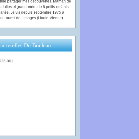
'aime partager mes découvertes. Maman de
adultes et grand-mère de 6 petits-enfants,
traitée. Je vis depuis septembre 1975 à
ud-ouest de Limoges (Haute-Vienne)
ourterelles Du Bouleau