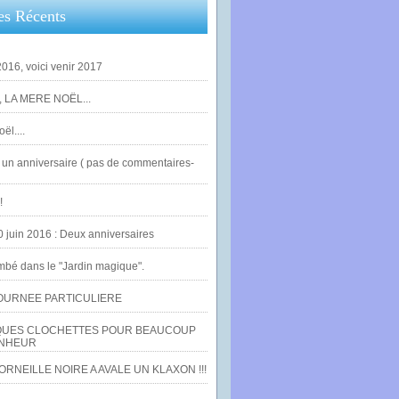
es Récents
016, voici venir 2017
 LA MERE NOËL...
ël....
un anniversaire ( pas de commentaires-
!
0 juin 2016 : Deux anniversaires
bé dans le "Jardin magique".
OURNEE PARTICULIERE
UES CLOCHETTES POUR BEAUCOUP
NHEUR
RNEILLE NOIRE A AVALE UN KLAXON !!!