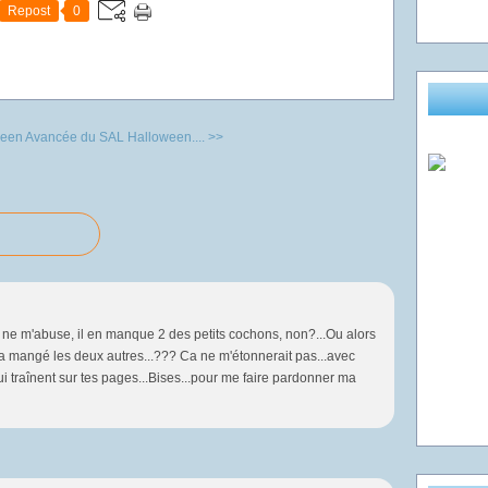
Repost
0
ween
Avancée du SAL Halloween.... >>
e ne m'abuse, il en manque 2 des petits cochons, non?...Ou alors
 a mangé les deux autres...??? Ca ne m'étonnerait pas...avec
ui traînent sur tes pages...Bises...pour me faire pardonner ma