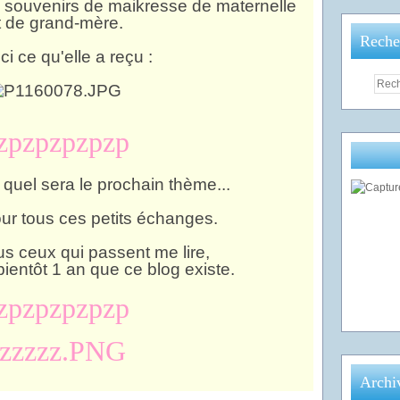
es souvenirs de maikresse de maternelle
t de grand-mère.
Reche
ci ce qu'elle a reçu :
zpzpzpzpzp
uel sera le prochain thème...
ur tous ces petits échanges.
us ceux qui passent me lire,
bientôt 1 an que ce blog existe.
zpzpzpzpzp
Archi