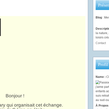
Présen
Blog
: Mes
Descript
la nature
loisirs créa
Contact
Profil
Name :
Ch
Bonjour !
ry qui organisait cet échange.
À Propos