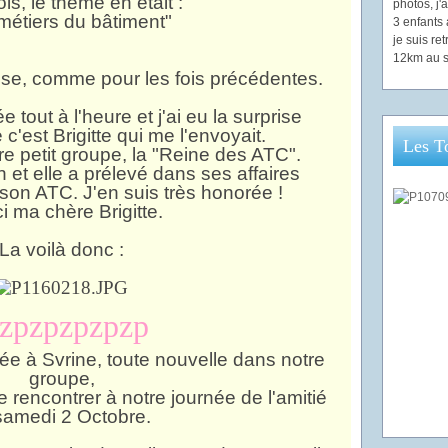
ois, le thème en était :
photos, j
métiers du bâtiment"
3 enfants 
je suis re
12km au s
rise, comme pour les fois précédentes.
 tout à l'heure et j'ai eu la surprise
c'est Brigitte qui me l'envoyait.
Les T
tre petit groupe, la "Reine des ATC".
 et elle a prélevé dans ses affaires
son ATC. J'en suis très honorée !
i ma chère Brigitte.
La voilà donc :
zpzpzpzpzp
ée à Svrine, toute nouvelle dans notre
groupe,
 de rencontrer à notre journée de l'amitié
samedi 2 Octobre.