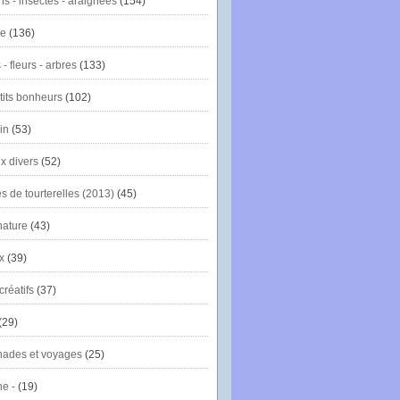
ns - insectes - araignées
(154)
ie
(136)
- fleurs - arbres
(133)
tits bonheurs
(102)
in
(53)
x divers
(52)
es de tourterelles (2013)
(45)
nature
(43)
x
(39)
créatifs
(37)
(29)
ades et voyages
(25)
e -
(19)