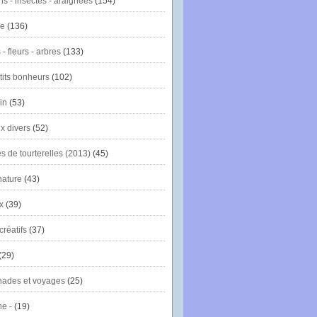
ns - insectes - araignées
(154)
ie
(136)
- fleurs - arbres
(133)
tits bonheurs
(102)
in
(53)
x divers
(52)
es de tourterelles (2013)
(45)
nature
(43)
x
(39)
créatifs
(37)
(29)
ades et voyages
(25)
e -
(19)