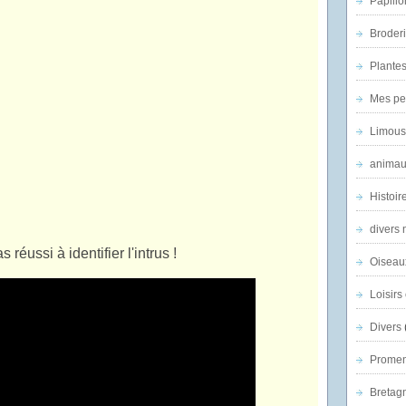
Papillo
Broder
Plantes 
Mes pe
Limous
animau
Histoir
divers 
s réussi à identifier l'intrus !
Oiseau
Loisirs 
Divers
Promen
Bretagn