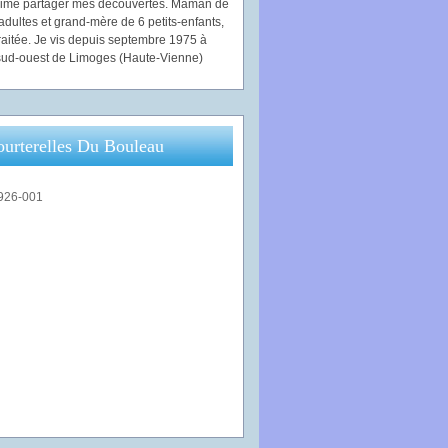
'aime partager mes découvertes. Maman de
adultes et grand-mère de 6 petits-enfants,
traitée. Je vis depuis septembre 1975 à
ud-ouest de Limoges (Haute-Vienne)
ourterelles Du Bouleau