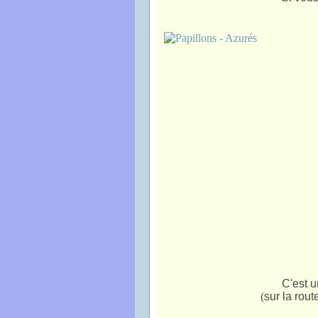
C'est un
(
sur la rou