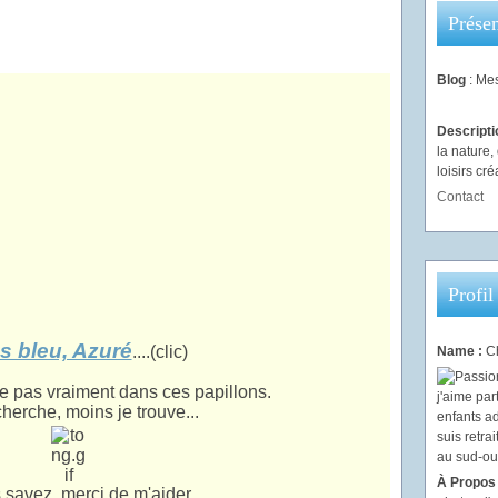
Présen
Blog
: Mes
Descript
la nature
loisirs créa
Contact
Profil
s bleu, Azuré
....(clic)
Name :
Ch
ve pas vraiment dans ces papillons.
cherche, moins je trouve...
À Propos
 savez, merci de m'aider.