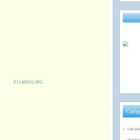
Catég
Les ois