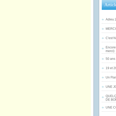
Articl
Adieu 2
MERCI,
C'est No
Encore 
merci)
50 ans 
19 et 2
Un Flam
UNE J
QUELQ
DE BO
UNE CO