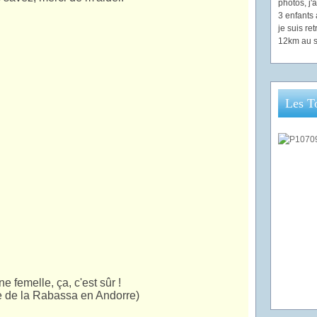
photos, j
3 enfants 
je suis re
12km au s
Les T
e femelle, ça, c'est sûr !
te de la Rabassa en Andorre)