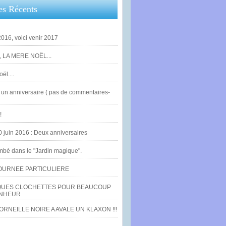
es Récents
016, voici venir 2017
 LA MERE NOËL...
ël....
un anniversaire ( pas de commentaires-
!
0 juin 2016 : Deux anniversaires
bé dans le "Jardin magique".
OURNEE PARTICULIERE
UES CLOCHETTES POUR BEAUCOUP
NHEUR
RNEILLE NOIRE A AVALE UN KLAXON !!!