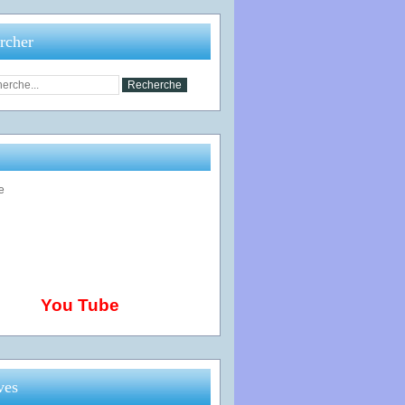
rcher
You Tube
ves