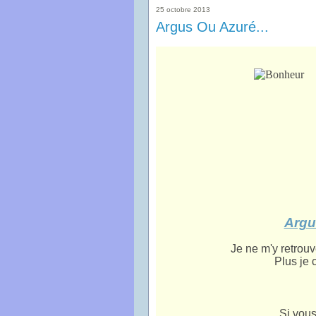
25 octobre 2013
Argus Ou Azuré...
Argu
Je ne m'y retrou
Plus je 
Si vous