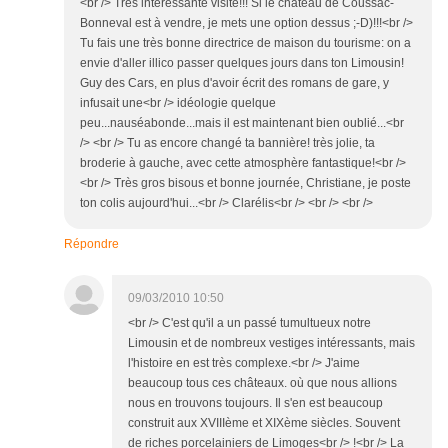
<br /> Très intéressante visite!!! Si le château de Coussac-
Bonneval est à vendre, je mets une option dessus ;-D)!!!<br />
Tu fais une très bonne directrice de maison du tourisme: on a
envie d'aller illico passer quelques jours dans ton Limousin!
Guy des Cars, en plus d'avoir écrit des romans de gare, y
infusait une<br /> idéologie quelque
peu...nauséabonde...mais il est maintenant bien oublié...<br
/> <br /> Tu as encore changé ta bannière! très jolie, ta
broderie à gauche, avec cette atmosphère fantastique!<br />
<br /> Très gros bisous et bonne journée, Christiane, je poste
ton colis aujourd'hui...<br /> Clarélis<br /> <br /> <br />
Répondre
09/03/2010 10:50
<br /> C'est qu'il a un passé tumultueux notre
Limousin et de nombreux vestiges intéressants, mais
l'histoire en est très complexe.<br /> J'aime
beaucoup tous ces châteaux. où que nous allions
nous en trouvons toujours. Il s'en est beaucoup
construit aux XVIIIème et XIXème siècles. Souvent
de riches porcelainiers de Limoges<br /> !<br /> La