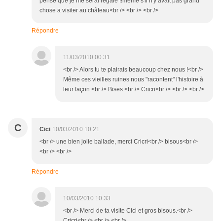
pense que je me serai régalé !!même s'il n'y avait pas grand
chose a visiter au château<br /> <br /> <br />
Répondre
11/03/2010 00:31
<br /> Alors tu te plairais beaucoup chez nous !<br />
Même ces vieilles ruines nous "racontent" l'histoire à
leur façon.<br /> Bises.<br /> Cricri<br /> <br /> <br />
C
Cici
10/03/2010 10:21
<br /> une bien jolie ballade, merci Cricri<br /> bisous<br />
<br /> <br />
Répondre
10/03/2010 10:33
<br /> Merci de ta visite Cici et gros bisous.<br />
Cricri<br /> <br /> <br />