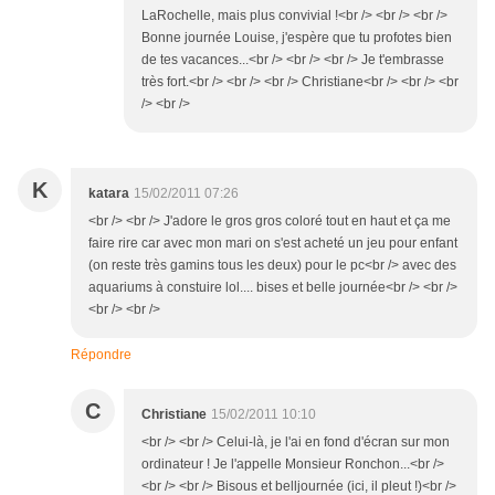
LaRochelle, mais plus convivial !<br /> <br /> <br />
Bonne journée Louise, j'espère que tu profotes bien
de tes vacances...<br /> <br /> <br /> Je t'embrasse
très fort.<br /> <br /> <br /> Christiane<br /> <br /> <br
/> <br />
K
katara
15/02/2011 07:26
<br /> <br /> J'adore le gros gros coloré tout en haut et ça me
faire rire car avec mon mari on s'est acheté un jeu pour enfant
(on reste très gamins tous les deux) pour le pc<br /> avec des
aquariums à constuire lol.... bises et belle journée<br /> <br />
<br /> <br />
Répondre
C
Christiane
15/02/2011 10:10
<br /> <br /> Celui-là, je l'ai en fond d'écran sur mon
ordinateur ! Je l'appelle Monsieur Ronchon...<br />
<br /> <br /> Bisous et belljournée (ici, il pleut !)<br />