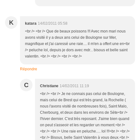
K
katara
14/02/2011 05:58
<br /> <br /> Que de beaux poissons !!! Avec mon mari nous
avons visité il y a deux ans celui de Boulogne sur Mer,
magnifique et j'ai caressé une raie.... il m'en a offert une en<br
/> peluche lol, depuis je dors avec mdr... bisous et belle saint
valentin. <br /> <br /> <br /> <br />
Répondre
C
Christiane
14/02/2011 11:19
<br /> <br /> Je ne connais pas celui de Boulogne,
mais celui de Brest qui est très grand, la Rochelle (
nous l'avons visité de nombreuses fois), Saint Malo,
Cherbourg, et deux dans les environs de Sète<br />
l'hiver dernier. C'est très reposant. J'aime bien quand
on peut s'asseoir et les regarder un moment.<br />
<br /> <br /> Une raie en peluche..... lol !!!<br /> <br />
<br /> Bisous, belle Saint Valentin à vous deux.<br />