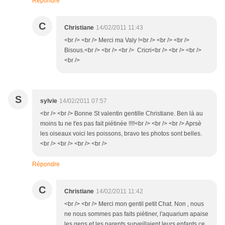
Répondre
C
Christiane
14/02/2011 11:43
<br /> <br /> Merci ma Valy !<br /> <br /> <br />
Bisous.<br /> <br /> <br /> Cricri<br /> <br /> <br />
<br />
S
sylvie
14/02/2011 07:57
<br /> <br /> Bonne St valentin gentille Christiane. Ben là au
moins tu ne t'es pas fait piétinée !!!!<br /> <br /> <br /> Aprsè
les oiseaux voici les poissons, bravo tes photos sont belles.
<br /> <br /> <br /> <br />
Répondre
C
Christiane
14/02/2011 11:42
<br /> <br /> Merci mon gentil petit Chat. Non , nous
ne nous sommes pas faits piètiner, l'aquarium apaise
les gens et les parents surveillaient leurs enfants ce