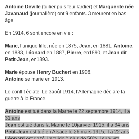
Antoine Deville
(tuilier puis feuillardier) et
Marguerite née
Javanaud
(journalière) ont 9 enfants. 3 meurent en bas-
âge.
En 1914, 6 sont encore en vie :
Marie
, l'unique fille, née en 1875,
Jean
, en 1881,
Antoine
,
en 1883,
Léonard
en 1887,
Pierre
, en1890, et
Jean dit
Petit-Jean
, en1893.
Marie
épouse
Henry Buchert
en 1906.
Antoine
se marie en 1913.
Le conflit éclate. Le 3août 1914, l'Allemagne déclare la
guerre à la France.
Antoine
est tué dans la Marne le 22 septembre 1914, il a
31 ans
Jean
est tué dans la Marne le 10janvier 1915, il a 34 ans
Petit-Jean
est tué en Alsace le 26 mars 1915, il a 22 ans
Léonard
est gazé. Invalide à plus de 50% il survivra