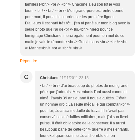
familles !<br /> <br /> <br /> Chacune a eu son lot je vois
bien...<br /> <br /> <br /> Mon grand-père est rentré donné
pour mort, il portait le courrier sur les première lignes...
D'ailleurs il est parti très tôt... j'en ai parlé sur mon blog avec la
seule photo que j'ai de<br /> lui.<br /> Merci pour ce
témignage Christiane. merci également pour ton mot de ce
matin je vais te répondre.<br /> Gros bisous <br /> <br /> <br
/> Marine<br /> <br /> <br /> <br />
Répondre
C
Christiane
11/11/2011 23:13
<br /> <br /> J'ai beaucoup de photos de mon grand-
père que j'adorais. Mes enfants l'ont aussi connu et
aimé. J'avais 39 ans quand il nous a quittés. C'était
un homme droit. La seule médaille qui comptait<br />
pour lui, c'était sa médaille du travail. Il n'avait pas
conservé ses médailles militaires, mais j'ai son livret
puisqu'il était obligatoire de le conserver. Il a aussi
beaucoup parlé de cette<br /> guerre à mes enfants,
leur expliquant comme c'était horrible et non