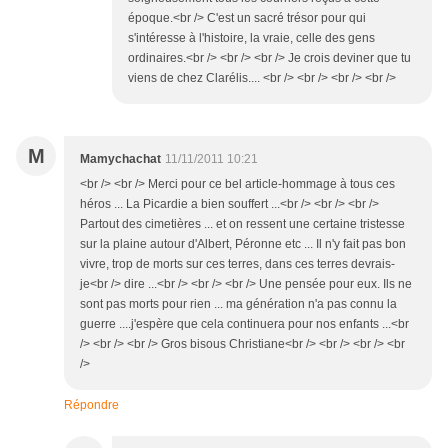
époque.<br /> C'est un sacré trésor pour qui
s'intéresse à l'histoire, la vraie, celle des gens
ordinaires.<br /> <br /> <br /> Je crois deviner que tu
viens de chez Clarélis.... <br /> <br /> <br /> <br />
M
Mamychachat
11/11/2011 10:21
<br /> <br /> Merci pour ce bel article-hommage à tous ces
héros ... La Picardie a bien souffert ...<br /> <br /> <br />
Partout des cimetières ... et on ressent une certaine tristesse
sur la plaine autour d'Albert, Péronne etc ... Il n'y fait pas bon
vivre, trop de morts sur ces terres, dans ces terres devrais-
je<br /> dire ...<br /> <br /> <br /> Une pensée pour eux. Ils ne
sont pas morts pour rien ... ma génération n'a pas connu la
guerre ....j'espère que cela continuera pour nos enfants ...<br
/> <br /> <br /> Gros bisous Christiane<br /> <br /> <br /> <br
/>
Répondre