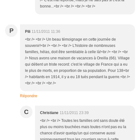
/> C'est ma réponse, mais je ne sais pas si c'est la
bonne...<br /> <br /> <br /> <br />
P
Pili
11/11/2011 11:36
<br /> <br /> Un beau témoignage en cette journée de
souvenir!<br /> <br /> <br /> L'histoire de nombreuses
familles, hélas, doit être semblable à celle là!<br /> <br /> <br
/> Nous avons une maison de vacances à Oreilla (66). Village
qui détient un triste record: c'est le village de France qui a eu
le plus de morts, en proportion de sa population. Pour 138<br
/> habitants en 1914, il y a eu 18 tués pendant la guerre.<br />
<br /> <br /> <br />
Répondre
C
Christiane
11/11/2011 23:39
<br /> <br /> Toutes les familles ont sans doute été
plus ou moins touchées mais toutes n'ont pas eu la
chance d'avoir quelqu'un qui conserve aussi
soigneusement tous les courriers reçus à cette