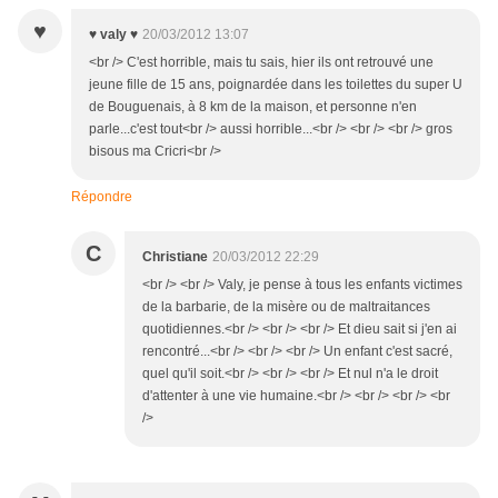
♥
♥ valy ♥
20/03/2012 13:07
<br /> C'est horrible, mais tu sais, hier ils ont retrouvé une
jeune fille de 15 ans, poignardée dans les toilettes du super U
de Bouguenais, à 8 km de la maison, et personne n'en
parle...c'est tout<br /> aussi horrible...<br /> <br /> <br /> gros
bisous ma Cricri<br />
Répondre
C
Christiane
20/03/2012 22:29
<br /> <br /> Valy, je pense à tous les enfants victimes
de la barbarie, de la misère ou de maltraitances
quotidiennes.<br /> <br /> <br /> Et dieu sait si j'en ai
rencontré...<br /> <br /> <br /> Un enfant c'est sacré,
quel qu'il soit.<br /> <br /> <br /> Et nul n'a le droit
d'attenter à une vie humaine.<br /> <br /> <br /> <br
/>