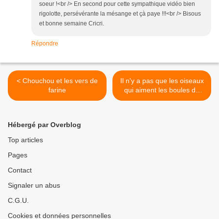
soeur !<br /> En second pour cette sympathique vidéo bien
rigolotte, persévérante la mésange et çà paye !!!<br /> Bisous
et bonne semaine Cricri.
Répondre
< Chouchou et les vers de
Il n'y a pas que les oiseaux
farine
qui aiment les boules de
graisse... >
Hébergé par Overblog
Top articles
Pages
Contact
Signaler un abus
C.G.U.
Cookies et données personnelles