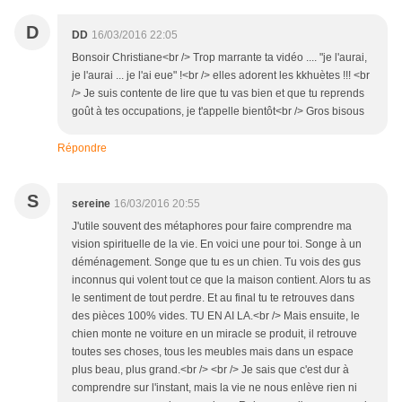
D
DD
16/03/2016 22:05
Bonsoir Christiane<br /> Trop marrante ta vidéo .... "je l'aurai,
je l'aurai ... je l'ai eue" !<br /> elles adorent les kkhuètes !!! <br
/> Je suis contente de lire que tu vas bien et que tu reprends
goût à tes occupations, je t'appelle bientôt<br /> Gros bisous
Répondre
S
sereine
16/03/2016 20:55
J'utile souvent des métaphores pour faire comprendre ma
vision spirituelle de la vie. En voici une pour toi. Songe à un
déménagement. Songe que tu es un chien. Tu vois des gus
inconnus qui volent tout ce que la maison contient. Alors tu as
le sentiment de tout perdre. Et au final tu te retrouves dans
des pièces 100% vides. TU EN AI LA.<br /> Mais ensuite, le
chien monte ne voiture en un miracle se produit, il retrouve
toutes ses choses, tous les meubles mais dans un espace
plus beau, plus grand.<br /> <br /> Je sais que c'est dur à
comprendre sur l'instant, mais la vie ne nous enlève rien ni