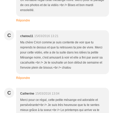
Un véritable régal cette mésange noire. Merci pour le partage
de ces photos et de la vidéo.<br /> Bises et bon mardi
ensoleillé.
Répondre
C
chatou11
15/03/2016 13:21
Ma chère Cricri comme je suis contente de voir que tu
reprends le dessus et que tu retrouves ta joie de vivre. Merci
pour cette vidéo, elle a de la suite dans les idées la petite
Mésange noire, c'est amusant à voir et elle a fini par avoir sa
cacahuète.<br /> Je te souhaite un bon début de semaine et
t'envoie plein de bisous.<br /> chatou
Répondre
C
Catherine
15/03/2016 13:04
Merci pour ce régal, cette petite mésange est adorable et
persévérante!<br /> Je suis très heureuse que tu te sentes
mieux grâce à ta soeur.<br /> Le printemps qui arrive va te