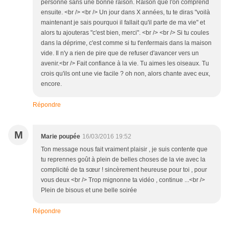
personne sans une bonne raison. Raison que l'on comprend
ensuite. <br /> <br /> Un jour dans X années, tu te diras "voilà
maintenant je sais pourquoi il fallait qu'il parte de ma vie" et
alors tu ajouteras "c'est bien, merci". <br /> <br /> Si tu coules
dans la déprime, c'est comme si tu t'enfermais dans la maison
vide. Il n'y a rien de pire que de refuser d'avancer vers un
avenir.<br /> Fait confiance à la vie. Tu aimes les oiseaux. Tu
crois qu'ils ont une vie facile ? oh non, alors chante avec eux,
encore.
Répondre
M
Marie poupée
16/03/2016 19:52
Ton message nous fait vraiment plaisir , je suis contente que
tu reprennes goût à plein de belles choses de la vie avec la
complicité de ta sœur ! sincèrement heureuse pour toi , pour
vous deux <br /> Trop mignonne ta vidéo , continue ...<br />
Plein de bisous et une belle soirée
Répondre