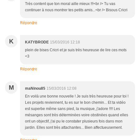
Très content que ton moral aille mieux !!!<br /> Tu vas
continuer à nous montrer tes petits amis...<br /> Bisous Cricri
Répondre
K
KATYBRODE
15/03/2016 12:18
plein de bises Cricri et je suis très heureuse de lire ces mots
<3
Répondre
M
maNinou85
15/03/2016 12:08
En voilà une bonne nouvelle ! Je suis très heureuse pour toi !
Les projets reviennent, tu es sur le bon chemin... Et ta vidéo
est superbe même sans pied, la musique, j'adore !!!! Les
mésanges sont très déterminées voire obstinées quand elles
ont un objectif, j'ai pu le constater plusieurs fois dans mon
jardin. Elles sont très attachantes... Bien affectueusement.