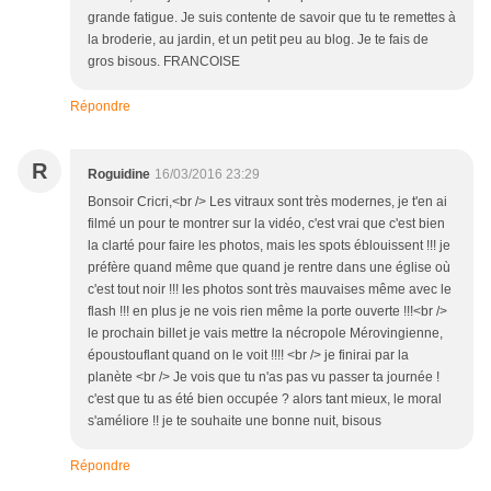
grande fatigue. Je suis contente de savoir que tu te remettes à
la broderie, au jardin, et un petit peu au blog. Je te fais de
gros bisous. FRANCOISE
Répondre
R
Roguidine
16/03/2016 23:29
Bonsoir Cricri,<br /> Les vitraux sont très modernes, je t'en ai
filmé un pour te montrer sur la vidéo, c'est vrai que c'est bien
la clarté pour faire les photos, mais les spots éblouissent !!! je
préfère quand même que quand je rentre dans une église où
c'est tout noir !!! les photos sont très mauvaises même avec le
flash !!! en plus je ne vois rien même la porte ouverte !!!<br />
le prochain billet je vais mettre la nécropole Mérovingienne,
époustouflant quand on le voit !!!! <br /> je finirai par la
planète <br /> Je vois que tu n'as pas vu passer ta journée !
c'est que tu as été bien occupée ? alors tant mieux, le moral
s'améliore !! je te souhaite une bonne nuit, bisous
Répondre