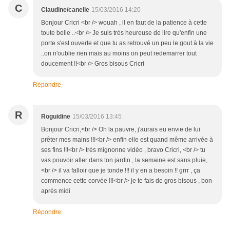
C
Claudine/canelle
15/03/2016 14:20
Bonjour Cricri <br /> wouah , il en faut de la patience à cette
toute belle ..<br /> Je suis très heureuse de lire qu'enfin une
porte s'est ouverte et que tu as retrouvé un peu le gout à la vie
..on n'oublie rien mais au moins on peut redemarrer tout
doucement !!<br /> Gros bisous Cricri
Répondre
R
Roguidine
15/03/2016 13:45
Bonjour Cricri,<br /> Oh la pauvre, j'aurais eu envie de lui
prêter mes mains !!!<br /> enfin elle est quand même arrivée à
ses fins !!!<br /> très mignonne vidéo , bravo Cricri, <br /> tu
vas pouvoir aller dans ton jardin , la semaine est sans pluie,
<br /> il va falloir que je tonde !!! il y en a besoin !! grrr , ça
commence cette corvée !!!<br /> je te fais de gros bisous , bon
après midi
Répondre