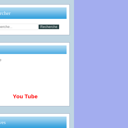
rcher
ritative Rêves pour les enfants malades - présentation - Ass
You Tube
ves