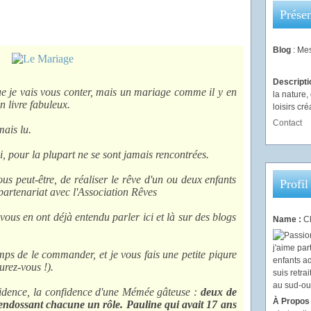
Présen
Blog
: Mes
Descript
e je vais vous conter, mais un mariage comme il y en
la nature
un livre fabuleux.
loisirs créa
Contact
ais lu.
i, pour la plupart ne se sont jamais rencontrées.
us peut-être, de réaliser le rêve d'un ou deux enfants
Profil
 partenariat avec l'Association Rêves
us en ont déjà entendu parler ici et là sur des blogs
Name :
Ch
mps de le commander, et je vous fais une petite piqure
urez-vous !).
nfidence, la confidence d'une Mémée gâteuse :
deux de
À Propos
en endossant chacune un rôle. Pauline qui avait 17 ans