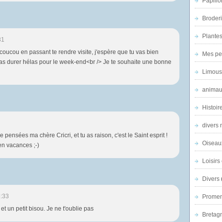
Papillo
'
e
Broder
n
f
Plantes 
31
a
 coucou en passant te rendre visite, j'espère que tu vas bien
n
Mes pe
as durer hélas pour le week-end<br /> Je te souhaite une bonne
t
Limous
s
e
animau
t
a
Histoir
d
o
divers 
l
 pensées ma chère Cricri, et tu as raison, c'est le Saint esprit !
e
Oiseau
 en vacances ;-)
s
Loisirs 
c
e
Divers
n
t
:33
Promen
s
 et un petit bisou. Je ne t'oublie pas
m
Bretagn