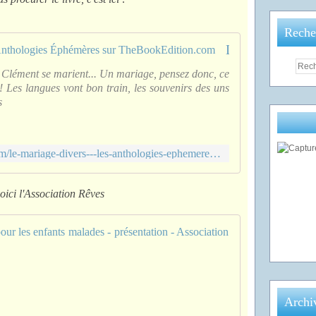
Reche
Le mariage de Divers - Les Anthologies Éphémères sur TheBookEdition.com
 Clément se marient... Un mariage, pensez donc, ce
 ! Les langues vont bon train, les souvenirs des uns
s
http://www.thebookedition.com/le-mariage-divers---les-anthologies-ephemeres-p-127818.html
oici l'Association Rêves
association ca
p
r
é
s
Archi
e