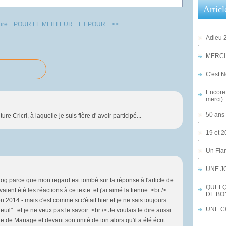
a
Articl
s
s
re...
POUR LE MEILLEUR... ET POUR... >>
o
Adieu 2
c
i
MERCI,
a
t
C'est No
i
Encore 
o
merci)
n
c
50 ans 
e Cricri, à laquelle je suis fière d' avoir participé...
a
19 et 2
r
i
Un Flam
t
a
UNE J
t
og parce que mon regard est tombé sur ta réponse à l'article de
i
QUELQ
ient été les réactions à ce texte. et j'ai aimé la tienne .<br />
v
DE BO
 2014 - mais c'est comme si c'était hier et je ne sais toujours
e
UNE CO
uil"...et je ne veux pas le savoir .<br /> Je voulais te dire aussi
R
re de Mariage et devant son unité de ton alors qu'il a été écrit
ê