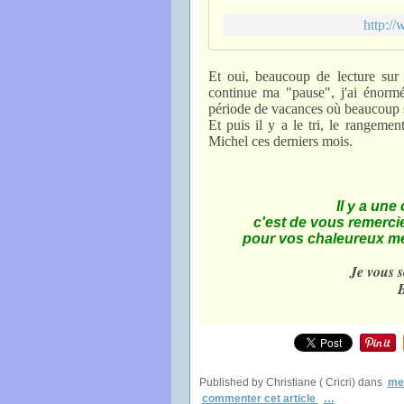
http://
Et oui, beaucoup de lecture sur 
continue ma "pause", j'ai énorm
période de vacances où beaucoup 
Et puis il y a le tri, le rangeme
Michel ces derniers mois.
Il y a une
c'est de vous remerci
pour vos chaleureux m
Je vous 
B
Published by Christiane ( Cricri)
dans
mes
commenter cet article
…