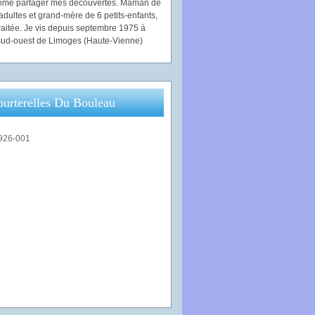
'aime partager mes découvertes. Maman de
adultes et grand-mère de 6 petits-enfants,
traitée. Je vis depuis septembre 1975 à
ud-ouest de Limoges (Haute-Vienne)
ourterelles Du Bouleau