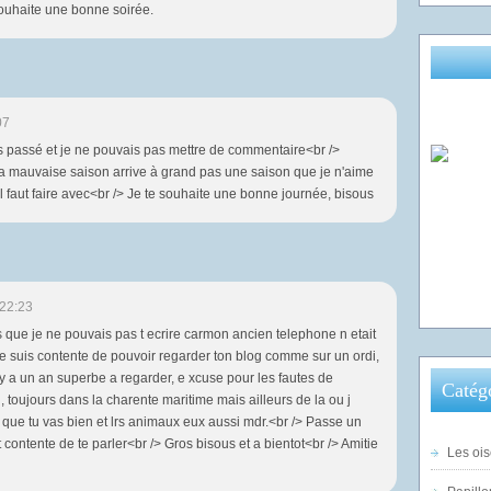
souhaite une bonne soirée.
v
e
s
q
u
07
i
is passé et je ne pouvais pas mettre de commentaire<br />
r
 la mauvaise saison arrive à grand pas une saison que je n'aime
é
l faut faire avec<br /> Je te souhaite une bonne journée, bisous
a
l
i
s
e
l
22:23
e
ps que je ne pouvais pas t ecrire carmon ancien telephone n etait
s
 je suis contente de pouvoir regarder ton blog comme sur un ordi,
r
 y a un an superbe a regarder, e xcuse pour les fautes de
Catég
ê
, toujours dans la charente maritime mais ailleurs de la ou j
v
e que tu vas bien et lrs animaux eux aussi mdr.<br /> Passe un
e
t contente de te parler<br /> Gros bisous et a bientot<br /> Amitie
Les ois
s
d