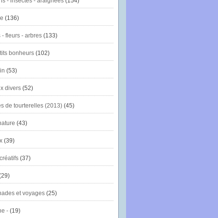
ns - insectes - araignées
(154)
ie
(136)
- fleurs - arbres
(133)
tits bonheurs
(102)
in
(53)
x divers
(52)
es de tourterelles (2013)
(45)
nature
(43)
x
(39)
créatifs
(37)
(29)
ades et voyages
(25)
e -
(19)