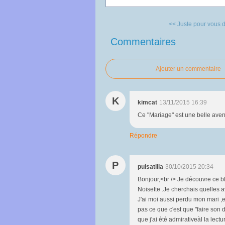
<< Juste pour vous di
Commentaires
Ajouter un commentaire
K
kimcat
13/11/2015 16:39
Ce "Mariage" est une belle aventur
Répondre
P
pulsatilla
30/10/2015 20:34
Bonjour,<br /> Je découvre ce bl
Noisette .Je cherchais quelles ava
J'ai moi aussi perdu mon mari ,en
pas ce que c'est que "faire son de
que j'ai été admirativeàl la lectu