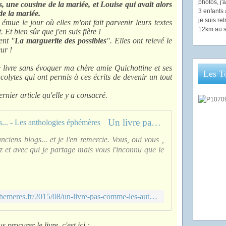
photos, j
, une cousine de la mariée, et Louise qui avait alors
3 enfants 
de la mariée.
je suis re
émue le jour où elles m'ont fait parvenir leurs textes
12km au s
 Et bien sûr que j'en suis fière !
ent "
La marguerite des possibles
". Elles ont relevé le
ur !
 livre sans évoquer ma chère amie Quichottine et ses
Les T
 acolytes qui ont permis à ces écrits de devenir un tout
ernier article qu'elle y a consacré.
Un livre pas comme les autres... - Les anthologies éphémères
nciens blogs... et je l'en remercie. Vous, oui vous ,
 et avec qui je partage mais vous l'inconnu que le
http://www.les-anthologies-ephemeres.fr/2015/08/un-livre-pas-comme-les-autres.html
 procurer le livre, c'est ici :