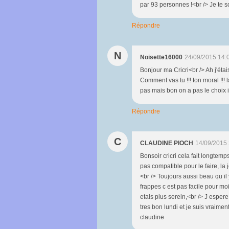
par 93 personnes !<br /> Je te 
Répondre
N
Noisette16000
24/09/2015 14:
Bonjour ma Cricri<br /> Ah j'éta
Comment vas tu !!! ton moral !!!
pas mais bon on a pas le choix i
Répondre
C
CLAUDINE PIOCH
14/09/2015 
Bonsoir cricri cela fait longtem
pas compatible pour le faire, la
<br /> Toujours aussi beau qu il
frappes c est pas facile pour moi
etais plus serein,<br /> J esper
tres bon lundi et je suis vraimen
claudine