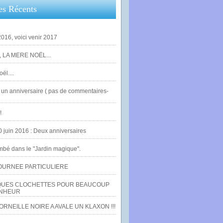
es Récents
016, voici venir 2017
 LA MERE NOËL...
ël....
un anniversaire ( pas de commentaires-
!
0 juin 2016 : Deux anniversaires
bé dans le "Jardin magique".
OURNEE PARTICULIERE
UES CLOCHETTES POUR BEAUCOUP
NHEUR
RNEILLE NOIRE A AVALE UN KLAXON !!!