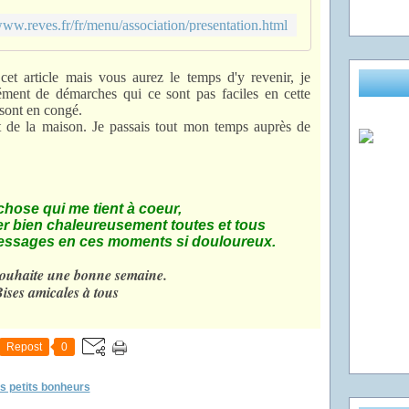
n
www.reves.fr/fr/menu/association/presentation.html
t
a
t
cet article mais vous aurez le temps d'y revenir, je
i
ément de démarches qui ce sont pas faciles en cette
o
sont en congé.
n
nt de la maison. Je passais tout mon temps auprès de
d
e
l
a
 chose qui me tient à coeur,
m
er bien chaleureusement toutes et tous
i
essages en ces moments si douloureux.
s
s
souhaite une bonne semaine.
i
ises amicales à tous
o
n
d
Repost
0
e
l
 petits bonheurs
'