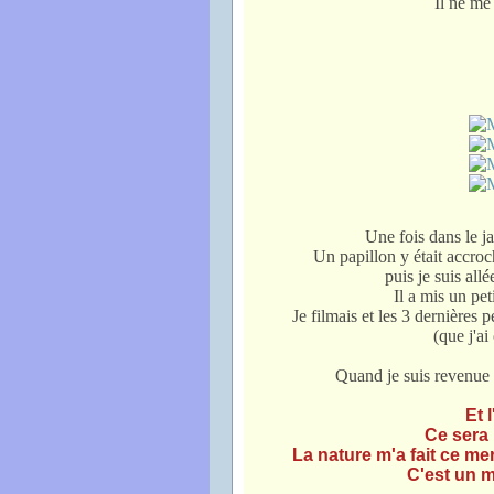
Il ne me
Une fois dans le ja
Un papillon y était accroc
puis je suis all
Il a mis un pe
Je filmais et les 3 dernières 
(que j'ai
Quand je suis revenue à
Et 
Ce sera 
La nature m'a fait ce me
C'est un m