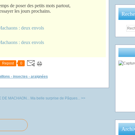
temps de poser des petits mots partout,
 essayer les jours prochains.
Reche
Repost
0
illons - insectes - araignées
 DE MACHAON...
Ma belle surprise de Pâques... >>
Archi