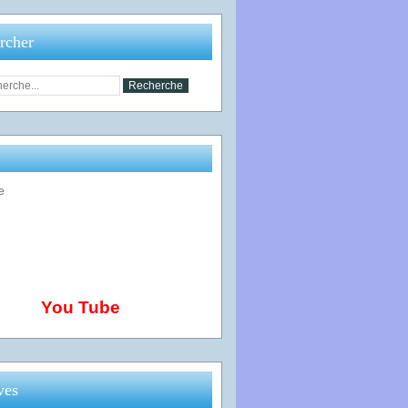
rcher
You Tube
ves