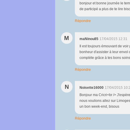
bonjour et bonne journée le temp
de participé a plus de te lire b
Répondre
M
maNinou85
17/04/2015 12:31
Il est toujours émouvant de voir p
bonheur d'assister à leur envol 
complète grâce à tes bons soins
Répondre
N
Noisette16000
17/04/2015 10:
Bonjour ma Cricri<br /> J'espère 
nous voulions allez sur Limoges 
un bon week-end, bisous
Répondre