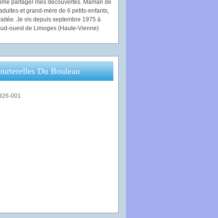
'aime partager mes découvertes. Maman de
adultes et grand-mère de 6 petits-enfants,
traitée. Je vis depuis septembre 1975 à
ud-ouest de Limoges (Haute-Vienne)
ourterelles Du Bouleau