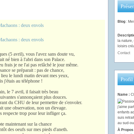
Présen
Blog
: Mes
Descript
la nature
loisirs créa
Contact
es (5 avril), vous l'avez sans doute vu,
t né bien à l'abri dans son Palace.
u frais je ne l'ai pas relâché le jour même.
sance se préparait : pas de chance,
 lieu le lundi matin devant mes yeux,
Profil
s j'étais au téléphone !
, le 7 avril, il faisait très beau
Name :
Ch
suivantes s'annonçaient plus douces.
trant du CHU de leur permettre de s'envoler.
ait une observation, non un élevage.
es respecte trop pour leur infliger ça
.
te maintenant sur la chance
ntôt des oeufs sur mes pieds d'aneth.
À Propos