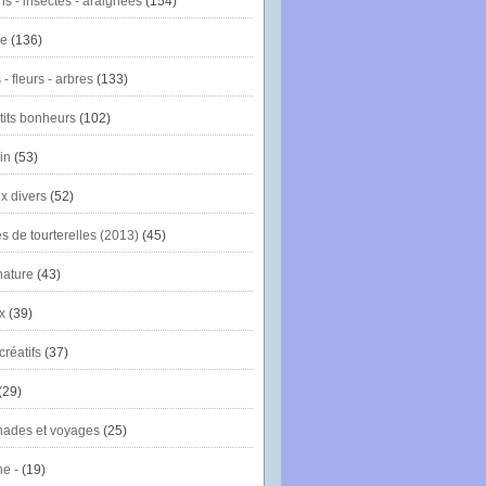
ns - insectes - araignées
(154)
ie
(136)
- fleurs - arbres
(133)
tits bonheurs
(102)
in
(53)
x divers
(52)
es de tourterelles (2013)
(45)
nature
(43)
x
(39)
créatifs
(37)
(29)
ades et voyages
(25)
e -
(19)