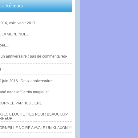
es Récents
016, voici venir 2017
 LA MERE NOËL...
ël....
un anniversaire ( pas de commentaires-
!
0 juin 2016 : Deux anniversaires
bé dans le "Jardin magique".
OURNEE PARTICULIERE
UES CLOCHETTES POUR BEAUCOUP
NHEUR
RNEILLE NOIRE A AVALE UN KLAXON !!!