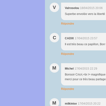
V
Valroselou
18/04/2015 20:06
Superbe envolée vers la liberté ..
Répondre
C
CADIX
17/04/2015 23:57
Il est très beau ce papillon, B
Répondre
M
Michel
17/04/2015 22:29
Bonsoir Cricri,<br /> magnifique 
merci pour ce très beau partage
Répondre
M
milkinise
17/04/2015 20:22