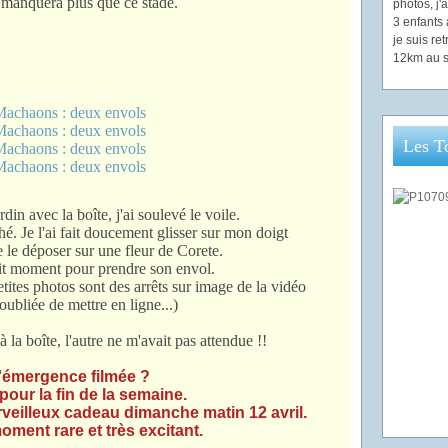
 manquera plus que ce stade.
photos, j
3 enfants 
je suis re
12km au s
Les T
rdin avec la boîte, j'ai soulevé le voile.
hé. Je l'ai fait doucement glisser sur mon doigt
ée le déposer sur une fleur de Corete.
tit moment pour prendre son envol.
petites photos sont des arrêts sur image de la vidéo
 oubliée de mettre en ligne...)
 la boîte, l'autre ne m'avait pas attendue !!
l'émergence filmée ?
pour la fin de la semaine.
rveilleux cadeau dimanche matin 12 avril.
oment rare et très excitant.