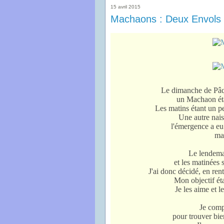
15 avril 2015
Machaons : Deux Envols
Le dimanche de Pâqu
un Machaon étai
Les matins étant un pe
Une autre nais
l'émergence a eu
mai
Le lendemain
et les matinées 
J'ai donc décidé, en ren
Mon objectif ét
Je les aime et l
Je comp
pour trouver bie