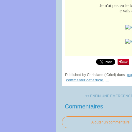
Je n'ai pas eu le 
je vais
Published by Christiane ( Cricri)
dans
pap
commenter cet article
…
<< ENFIN UNE EMERGENCE
Commentaires
Ajouter un commentaire