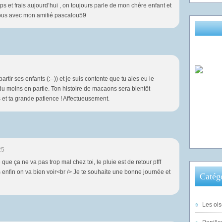
s et frais aujourd’hui , on toujours parle de mon chère enfant et
isous avec mon amitié pascalou59
artir ses enfants (:--)) et je suis contente que tu aies eu le
du moins en partie. Ton histoire de macaons sera bientôt
 et ta grande patience ! Affectueusement.
25
que ça ne va pas trop mal chez toi, le pluie est de retour pfff
enfin on va bien voir<br /> Je te souhaite une bonne journée et
Catég
Les ois