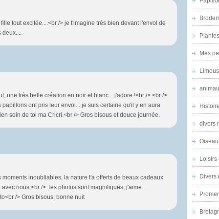
Papillo
Broder
lle tout excitée....<br /> je t'imagine très bien devant l'envol de
 deux....
Plantes 
Mes pe
Limous
animau
 une très belle création en noir et blanc... j'adore !<br /> <br />
apillons ont pris leur envol... je suis certaine qu'il y en aura
Histoir
bien soin de toi ma Cricri.<br /> Gros bisous et douce journée.
divers 
Oiseau
Loisirs 
Divers
s moments inoubliables, la nature t'a offerts de beaux cadeaux.
é avec nous.<br /> Tes photos sont magnifiques, j'aime
Promen
to<br /> Gros bisous, bonne nuit
Bretagn