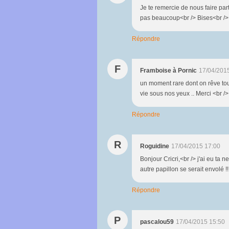
Je te remercie de nous faire par
pas beaucoup<br /> Bises<br />
Répondre
F
Framboise à Pornic
17/04/201
un moment rare dont on rêve tout
vie sous nos yeux .. Merci <br /
Répondre
R
Roguidine
17/04/2015 17:00
Bonjour Cricri,<br /> j'ai eu ta n
autre papillon se serait envolé !
Répondre
P
pascalou59
17/04/2015 15:50