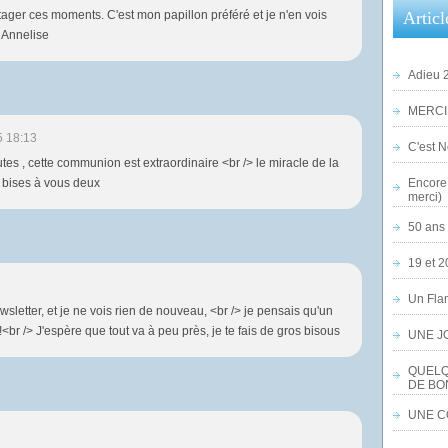
tager ces moments. C'est mon papillon préféré et je n'en vois
Articl
 Annelise
Adieu 2
MERCI,
5 18:13
C'est No
es , cette communion est extraordinaire <br /> le miracle de la
> bises à vous deux
Encore 
merci)
50 ans 
19 et 2
Un Flam
ewsletter, et je ne vois rien de nouveau, <br /> je pensais qu'un
!!<br /> J'espère que tout va à peu près, je te fais de gros bisous
UNE J
QUELQ
DE BO
UNE CO