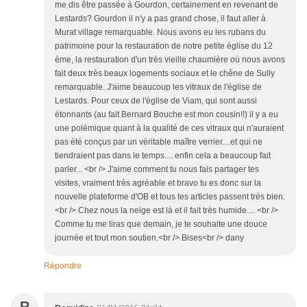
me dis être passée à Gourdon, certainement en revenant de
Lestards? Gourdon il n'y a pas grand chose, il faut aller à
Murat village remarquable. Nous avons eu les rubans du
patrimoine pour la restauration de notre petite église du 12
ème, la restauration d'un très vieille chaumière où nous avons
fait deux très beaux logements sociaux et le chêne de Sully
remarquable. J'aime beaucoup les vitraux de l'église de
Lestards. Pour ceux de l'église de Viam, qui sont aussi
étonnants (au fait Bernard Bouche est mon cousin!!) il y a eu
une polémique quant à la qualité de ces vitraux qui n'auraient
pas été conçus par un véritable maître verrier....et qui ne
tiendraient pas dans le temps.... enfin cela a beaucoup fait
parler... <br /> J'aime comment tu nous fais partager tes
visites, vraiment très agréable et bravo tu es donc sur la
nouvelle plateforme d'OB et tous tes articles passent très bien.
<br /> Chez nous la neige est là et il fait très humide.... <br />
Comme tu me liras que demain, je te souhaite une douce
journée et tout mon soutien.<br /> Bises<br /> dany
Répondre
R