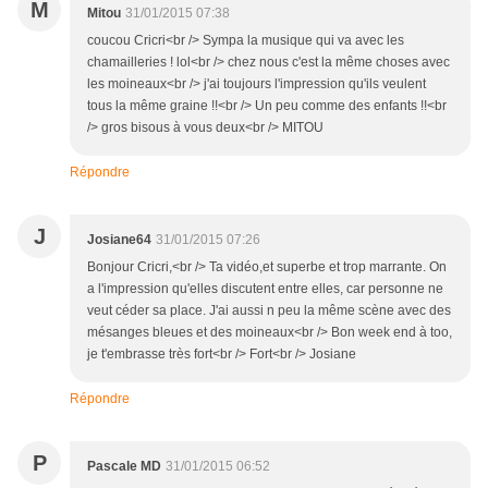
M
Mitou
31/01/2015 07:38
coucou Cricri<br /> Sympa la musique qui va avec les
chamailleries ! lol<br /> chez nous c'est la même choses avec
les moineaux<br /> j'ai toujours l'impression qu'ils veulent
tous la même graine !!<br /> Un peu comme des enfants !!<br
/> gros bisous à vous deux<br /> MITOU
Répondre
J
Josiane64
31/01/2015 07:26
Bonjour Cricri,<br /> Ta vidéo,et superbe et trop marrante. On
a l'impression qu'elles discutent entre elles, car personne ne
veut céder sa place. J'ai aussi n peu la même scène avec des
mésanges bleues et des moineaux<br /> Bon week end à too,
je t'embrasse très fort<br /> Fort<br /> Josiane
Répondre
P
Pascale MD
31/01/2015 06:52