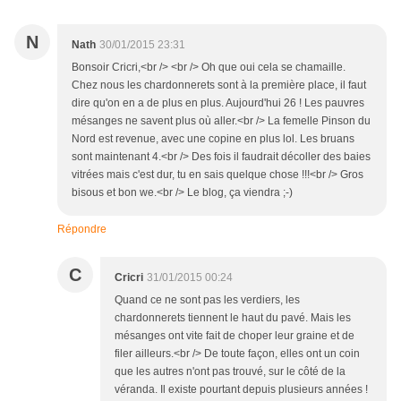
N
Nath
30/01/2015 23:31
Bonsoir Cricri,<br /> <br /> Oh que oui cela se chamaille.
Chez nous les chardonnerets sont à la première place, il faut
dire qu'on en a de plus en plus. Aujourd'hui 26 ! Les pauvres
mésanges ne savent plus où aller.<br /> La femelle Pinson du
Nord est revenue, avec une copine en plus lol. Les bruans
sont maintenant 4.<br /> Des fois il faudrait décoller des baies
vitrées mais c'est dur, tu en sais quelque chose !!!<br /> Gros
bisous et bon we.<br /> Le blog, ça viendra ;-)
Répondre
C
Cricri
31/01/2015 00:24
Quand ce ne sont pas les verdiers, les
chardonnerets tiennent le haut du pavé. Mais les
mésanges ont vite fait de choper leur graine et de
filer ailleurs.<br /> De toute façon, elles ont un coin
que les autres n'ont pas trouvé, sur le côté de la
véranda. Il existe pourtant depuis plusieurs années !