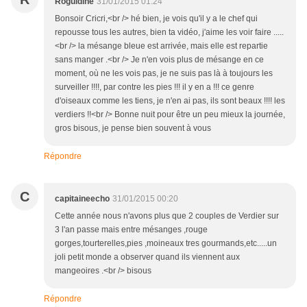
Roguidine
31/01/2015 01:24
Bonsoir Cricri,<br /> hé bien, je vois qu'il y a le chef qui
repousse tous les autres, bien ta vidéo, j'aime les voir faire .....
<br /> la mésange bleue est arrivée, mais elle est repartie
sans manger .<br /> Je n'en vois plus de mésange en ce
moment, où ne les vois pas, je ne suis pas là à toujours les
surveiller !!!!, par contre les pies !!! il y en a !!! ce genre
d'oiseaux comme les tiens, je n'en ai pas, ils sont beaux !!!! les
verdiers !!<br /> Bonne nuit pour être un peu mieux la journée,
gros bisous, je pense bien souvent à vous
Répondre
C
capitaineecho
31/01/2015 00:20
Cette année nous n'avons plus que 2 couples de Verdier sur
3 l'an passe mais entre mésanges ,rouge
gorges,tourterelles,pies ,moineaux tres gourmands,etc.....un
joli petit monde a observer quand ils viennent aux
mangeoires .<br /> bisous
Répondre