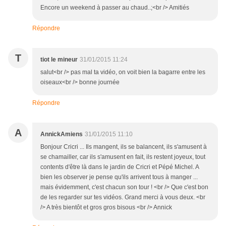
Encore un weekend à passer au chaud..;<br /> Amitiés
Répondre
T
tiot le mineur
31/01/2015 11:24
salut<br /> pas mal ta vidéo, on voit bien la bagarre entre les
oiseaux<br /> bonne journée
Répondre
A
AnnickAmiens
31/01/2015 11:10
Bonjour Cricri ... Ils mangent, ils se balancent, ils s'amusent à
se chamailler, car ils s'amusent en fait, ils restent joyeux, tout
contents d'être là dans le jardin de Cricri et Pépé Michel. A
bien les observer je pense qu'ils arrivent tous à manger ...
mais évidemment, c'est chacun son tour ! <br /> Que c'est bon
de les regarder sur tes vidéos. Grand merci à vous deux. <br
/> A très bientôt et gros gros bisous <br /> Annick