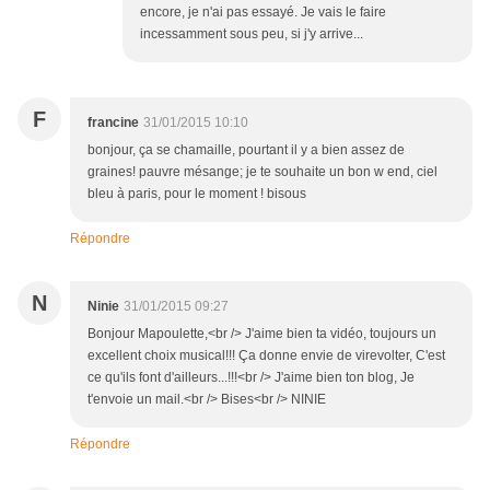
encore, je n'ai pas essayé. Je vais le faire
incessamment sous peu, si j'y arrive...
F
francine
31/01/2015 10:10
bonjour, ça se chamaille, pourtant il y a bien assez de
graines! pauvre mésange; je te souhaite un bon w end, ciel
bleu à paris, pour le moment ! bisous
Répondre
N
Ninie
31/01/2015 09:27
Bonjour Mapoulette,<br /> J'aime bien ta vidéo, toujours un
excellent choix musical!!! Ça donne envie de virevolter, C'est
ce qu'ils font d'ailleurs...!!!<br /> J'aime bien ton blog, Je
t'envoie un mail.<br /> Bises<br /> NINIE
Répondre