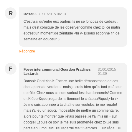
R
Rose63
31/01/2015 06:13
C'est vrai qu'entre eux parfois ils ne se font pas de cadeau ,
mais c'est comique de les observer comme chez toi ce matin
et c'est un moment de zénitude <br /> Bisous et bonne fin de
semaine en douceur :)
Répondre
F
Foyer intercommunal Gourdon Pradines
31/01/2015
Lestards
01:39
Bonsoir Cricri<br /> Encore une belle démonstration de ces
chenapans de verdiers...mais je crois bien qu'ils font ça à tour
de rôle. Chez nous ce sont surtout les chardonnerets! Comme
dit Kléber&quot;regarde ils tiennent le château!&quot;<br />
Je me suis abonnée à ta chaîne sur youtube, je me régale!
mais j'ai eu un souci, impossible de mettre un commentaire,
alors pour te montrer que j'étais passée, je t'ai mis un + sur
google! Et puis ce soir je me suis promenée chez toi, je suis
partie en Limousin! J'ai regardé tes 55 articles .... un régal! Tu