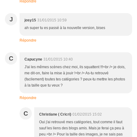
Répondre
J
josy15
31/01/2015 10:59
ah super tu es passé à la nouvelle version, bises
Répondre
C
Capucyne
31/01/2015 10:40
J'ai les mêmes scènes chez moi, ils squattent !!!<br /> je dois,
me dit-on, faire la mise à jouir !<br /> As-tu retrouvé
(facilement) toutes tes catégories ? peux-tu mettre les photos
à la taille que tu veux ?
Répondre
C
Christiane ( Cricri)
01/02/2015 15:02
Oui j'ai retrouvé mes catégories, tout comme il faut
sauf les liens des blogs amis. Mais je ferai ça peu à
peu.<br /> Pour la taille des images, je ne sais pas