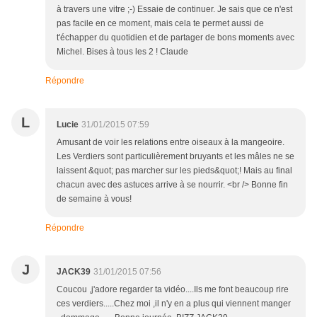
à travers une vitre ;-) Essaie de continuer. Je sais que ce n'est
pas facile en ce moment, mais cela te permet aussi de
t'échapper du quotidien et de partager de bons moments avec
Michel. Bises à tous les 2 ! Claude
Répondre
L
Lucie
31/01/2015 07:59
Amusant de voir les relations entre oiseaux à la mangeoire.
Les Verdiers sont particulièrement bruyants et les mâles ne se
laissent &quot; pas marcher sur les pieds&quot;! Mais au final
chacun avec des astuces arrive à se nourrir. <br /> Bonne fin
de semaine à vous!
Répondre
J
JACK39
31/01/2015 07:56
Coucou ,j'adore regarder ta vidéo....Ils me font beaucoup rire
ces verdiers.....Chez moi ,il n'y en a plus qui viennent manger