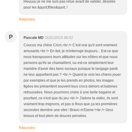
Heuuuu je ne me suis pas relue avant de valider, désolée
pour les &quot;fôtes&quot; !
Répondre
P
Pascale MD
31/01/2015 06:52
Coucou ma chère Cricri,<br /> C'est vrai qu'il sont vraiment
amusants.<br /> En fait, je m'interroge toujours... Est-ce que
nous transposons leurs attitudes sur les nôtres et que nous
pensons qu'ils se chamaillent, ou est-ce simplement leur
manière d'avoir des liens sociaux puisque le langage parlé
ne leur appartient pas ? <br /> Quand je vois les chiens jouer
par exemples et que je les prends en photos, les images
figées les présentent souvent tous crocs dehors et babines
retroussées. Nous pourrions croire à une belle bagarre et
pourtant, ce n'est que du jeu.<br /> J'adore ta vidéo, ils sont
vraiment trop mignons, et pas si flous que ça les premières
secondes derrière une vitre ! Bravo m'Dame !<br /> Gros
bisous et tout plein de douces pensées.
Répondre