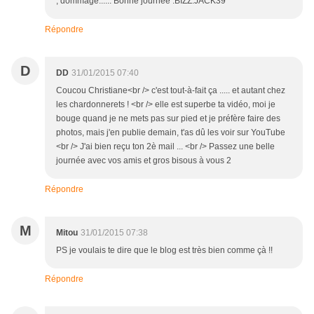
, dommage...... Bonne journée .BIZZ.JACK39
Répondre
D
DD
31/01/2015 07:40
Coucou Christiane<br /> c'est tout-à-fait ça ..... et autant chez
les chardonnerets ! <br /> elle est superbe ta vidéo, moi je
bouge quand je ne mets pas sur pied et je préfère faire des
photos, mais j'en publie demain, t'as dû les voir sur YouTube
<br /> J'ai bien reçu ton 2è mail ... <br /> Passez une belle
journée avec vos amis et gros bisous à vous 2
Répondre
M
Mitou
31/01/2015 07:38
PS je voulais te dire que le blog est très bien comme çà !!
Répondre