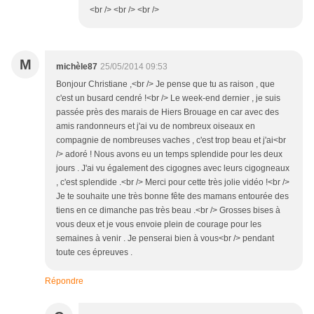
<br /> <br /> <br />
M
michèle87
25/05/2014 09:53
Bonjour Christiane ,<br /> Je pense que tu as raison , que
c'est un busard cendré !<br /> Le week-end dernier , je suis
passée près des marais de Hiers Brouage en car avec des
amis randonneurs et j'ai vu de nombreux oiseaux en
compagnie de nombreuses vaches , c'est trop beau et j'ai<br
/> adoré ! Nous avons eu un temps splendide pour les deux
jours . J'ai vu également des cigognes avec leurs cigogneaux
, c'est splendide .<br /> Merci pour cette très jolie vidéo !<br />
Je te souhaite une très bonne fête des mamans entourée des
tiens en ce dimanche pas très beau .<br /> Grosses bises à
vous deux et je vous envoie plein de courage pour les
semaines à venir . Je penserai bien à vous<br /> pendant
toute ces épreuves .
Répondre