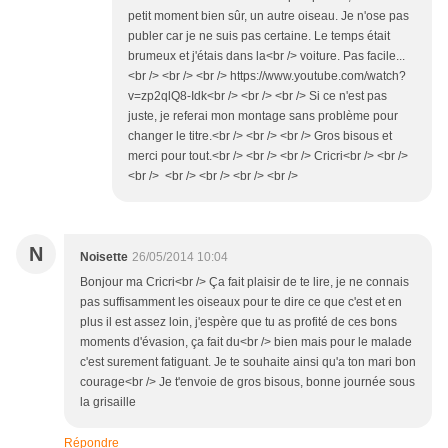
petit moment bien sûr, un autre oiseau. Je n'ose pas
publer car je ne suis pas certaine. Le temps était
brumeux et j'étais dans la<br /> voiture. Pas facile...
<br /> <br /> <br /> https://www.youtube.com/watch?
v=zp2qlQ8-Idk<br /> <br /> <br /> Si ce n'est pas
juste, je referai mon montage sans problème pour
changer le titre.<br /> <br /> <br /> Gros bisous et
merci pour tout.<br /> <br /> <br /> Cricri<br /> <br />
<br /> <br /> <br /> <br /> <br />
N
Noisette
26/05/2014 10:04
Bonjour ma Cricri<br /> Ça fait plaisir de te lire, je ne connais
pas suffisamment les oiseaux pour te dire ce que c'est et en
plus il est assez loin, j'espère que tu as profité de ces bons
moments d'évasion, ça fait du<br /> bien mais pour le malade
c'est surement fatiguant. Je te souhaite ainsi qu'a ton mari bon
courage<br /> Je t'envoie de gros bisous, bonne journée sous
la grisaille
Répondre