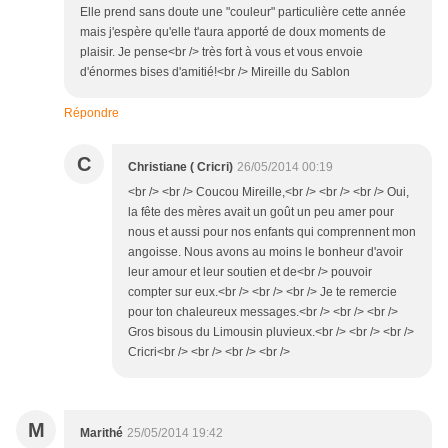
Elle prend sans doute une "couleur" particulière cette année
mais j'espère qu'elle t'aura apporté de doux moments de
plaisir. Je pense<br /> très fort à vous et vous envoie
d'énormes bises d'amitié!<br /> Mireille du Sablon
Répondre
C
Christiane ( Cricri)
26/05/2014 00:19
<br /> <br /> Coucou Mireille,<br /> <br /> <br /> Oui,
la fête des mères avait un goût un peu amer pour
nous et aussi pour nos enfants qui comprennent mon
angoisse. Nous avons au moins le bonheur d'avoir
leur amour et leur soutien et de<br /> pouvoir
compter sur eux.<br /> <br /> <br /> Je te remercie
pour ton chaleureux messages.<br /> <br /> <br />
Gros bisous du Limousin pluvieux.<br /> <br /> <br />
Cricri<br /> <br /> <br /> <br />
M
Marithé
25/05/2014 19:42