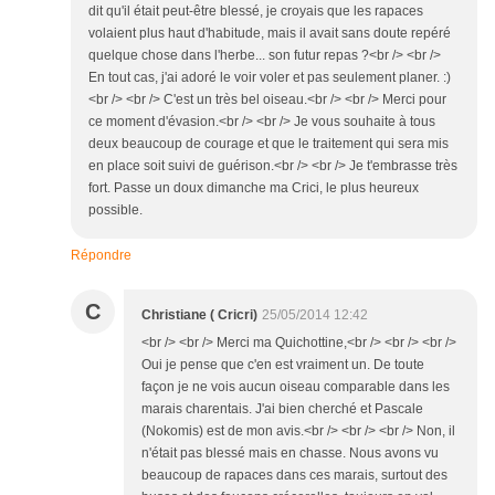
dit qu'il était peut-être blessé, je croyais que les rapaces
volaient plus haut d'habitude, mais il avait sans doute repéré
quelque chose dans l'herbe... son futur repas ?<br /> <br />
En tout cas, j'ai adoré le voir voler et pas seulement planer. :)
<br /> <br /> C'est un très bel oiseau.<br /> <br /> Merci pour
ce moment d'évasion.<br /> <br /> Je vous souhaite à tous
deux beaucoup de courage et que le traitement qui sera mis
en place soit suivi de guérison.<br /> <br /> Je t'embrasse très
fort. Passe un doux dimanche ma Crici, le plus heureux
possible.
Répondre
C
Christiane ( Cricri)
25/05/2014 12:42
<br /> <br /> Merci ma Quichottine,<br /> <br /> <br />
Oui je pense que c'en est vraiment un. De toute
façon je ne vois aucun oiseau comparable dans les
marais charentais. J'ai bien cherché et Pascale
(Nokomis) est de mon avis.<br /> <br /> <br /> Non, il
n'était pas blessé mais en chasse. Nous avons vu
beaucoup de rapaces dans ces marais, surtout des