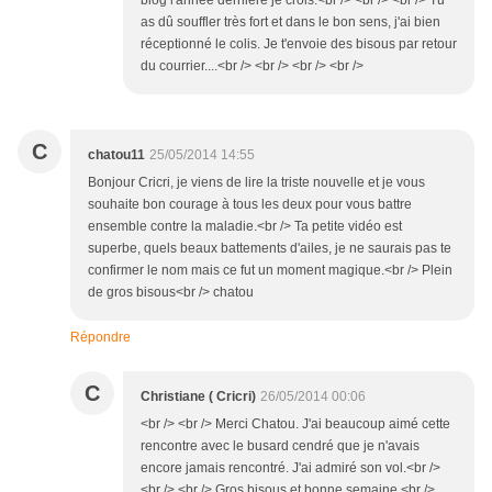
blog l'année dernière je crois.<br /> <br /> <br /> Tu
as dû souffler très fort et dans le bon sens, j'ai bien
réceptionné le colis. Je t'envoie des bisous par retour
du courrier....<br /> <br /> <br /> <br />
C
chatou11
25/05/2014 14:55
Bonjour Cricri, je viens de lire la triste nouvelle et je vous
souhaite bon courage à tous les deux pour vous battre
ensemble contre la maladie.<br /> Ta petite vidéo est
superbe, quels beaux battements d'ailes, je ne saurais pas te
confirmer le nom mais ce fut un moment magique.<br /> Plein
de gros bisous<br /> chatou
Répondre
C
Christiane ( Cricri)
26/05/2014 00:06
<br /> <br /> Merci Chatou. J'ai beaucoup aimé cette
rencontre avec le busard cendré que je n'avais
encore jamais rencontré. J'ai admiré son vol.<br />
<br /> <br /> Gros bisous et bonne semaine.<br />