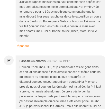
J'ai vu ce rapace mais sans pouvoir confirmer son espèce car
mes connaissances ne me le permettent pas.<br /> <br /> Je
te remercie pour le très sympathique commentaire que tu
m'as déposé hier sous les photos de cette exposition en cours
dans le Jardin du Botanique à Metz.<br /> <br /> J'ai toute ma
vie fait "joujou" avec les couleurs et je continue mais avec
mes photos.<br /> <br /> Bonne soirée, bises, Marc.<br /> A
bientôt.
Répondre
P
Pascale☼Nokomis
26/05/2014 19:12
Coucou Cricri,<br /> Oui, et je connais des tas de gens dans
ces situations de face à face avec le cancer, et même certains
qui en sont au second, et qui quinze ans après un
diagnostique peu encourageant sont pourtant<br /> encore
près de nous et pour qui la rémission est installée.<br /> Il faut
y croire, ne jamais abandonner. Je crois très fort en la
puissance de l'esprit, cela peut sembler un peu couillon, mais
j'ai des tas d'exemple ou cette force a été et est porteuse.<br
/> Si je pouvais sécher tes larmes... mais elle libèrent aussi de