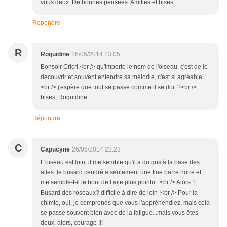
vous deux. De bonnes pensées. Amitiés et bises
Répondre
R
Roguidine
26/05/2014 23:05
Bonsoir Cricri,<br /> qu'importe le nom de l'oiseau, c'est de le
découvrir et souvent entendre sa mélodie, c'est si agréable....
<br /> j'espère que tout se passe comme il se doit ?<br />
bises, Roguidine
Répondre
C
Capucyne
26/05/2014 22:28
L'oiseau est loin, il me semble qu'il a du gris à la base des
ailes ,le busard cendré a seulement une fine barre noire et,
me semble-t-il le bout de l’aile plus pointu...<br /> Alors ?
Busard des roseaux? difficile à dire de loin !<br /> Pour la
chimio, oui, je comprends que vous l'appréhendiez, mais cela
se passe souvent bien avec de la fatigue...mais vous êtes
deux, alors, courage !!!