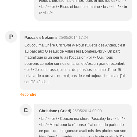
Nous choisissons bien nos jours et nos routes.<br />
<br /> <br /> Bises et bonne semaine.<br /> <br /> <br
/> <br />
P
Pascale☼Nokomis
25/05/2014 17:24
Coucou ma Chère Cricri,<br /> Pour l'Ouette des Andes, c'est
au parc aux Oiseaux de Villars les Dombes.<br /> Un parc
magnifique si un jour tu as l'occasion.<br /> Oui, nous
pouvons compter sur nos enfants, et c'est un grand réconfort.
<br /> Je t'embrasse, et colis de pensées, comme d'hab. Si
cela tarde à arriver, normal, pas de vent aujourd'hui, mais j'ai
soufflé très fort.
Répondre
C
Christiane ( Cricri)
26/05/2014 00:09
<br /> <br /> Coucou ma chère Pascale,<br /> <br />
<br /> Merci pour ta réponse. J'ai entendu parler de
ce parc, une blogueuse avait mis des photos sur son