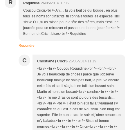
R
Roguidine
26/05/2014 01:05
Coucou Cricri,<br /> Ah..... tu vois tout ce qui bouge , en plus
tous les noms sont inscrits, tu connais toutes les espèces !!!!!!!
<br /> Oui, tu as raison pour la fête des mères, mais c'est une
journée pour se retrouver et passer une bonne journée.<br />
Bonne nuit Cricri, bises<br /> Roguidine
Répondre
C
Christiane ( Cricri)
26/05/2014 11:19
<br /> <br /> Coucou Roguidine,<br /> <br /> <br />
Je vois beaucoup de choses parce que j'observe
beaucoup mais je ne sais pas tout, la preuve encore
cette fois-ci car il s'agirait en fait d'un busard saint
Martin et non d'un busard<br /> cendré.<br /> <br />
<br /> Tu me diras ce sont toujours des busards....
<br /> <br /> <br /> Il était loin et il fallait vraiment s'y
connaître ce qui est le cas de Noushka. Son blog est
superbe. Elle le publie tard le soir et j'aime beaucoup
m'y balader.<br /> <br /> <br /> Bises et bonne
journée.<br /> <br /> <br /> Cricri<br /> <br /> <br />