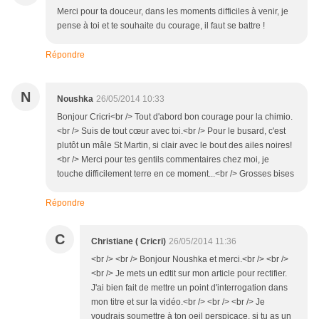
Merci pour ta douceur, dans les moments difficiles à venir, je
pense à toi et te souhaite du courage, il faut se battre !
Répondre
N
Noushka
26/05/2014 10:33
Bonjour Cricri<br /> Tout d'abord bon courage pour la chimio.
<br /> Suis de tout cœur avec toi.<br /> Pour le busard, c'est
plutôt un mâle St Martin, si clair avec le bout des ailes noires!
<br /> Merci pour tes gentils commentaires chez moi, je
touche difficilement terre en ce moment...<br /> Grosses bises
Répondre
C
Christiane ( Cricri)
26/05/2014 11:36
<br /> <br /> Bonjour Noushka et merci.<br /> <br />
<br /> Je mets un edtit sur mon article pour rectifier.
J'ai bien fait de mettre un point d'interrogation dans
mon titre et sur la vidéo.<br /> <br /> <br /> Je
voudrais soumettre à ton oeil perspicace, si tu as un