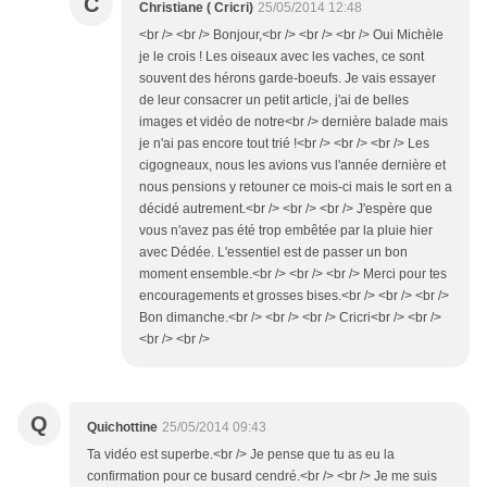
C
Christiane ( Cricri)
25/05/2014 12:48
<br /> <br /> Bonjour,<br /> <br /> <br /> Oui Michèle
je le crois ! Les oiseaux avec les vaches, ce sont
souvent des hérons garde-boeufs. Je vais essayer
de leur consacrer un petit article, j'ai de belles
images et vidéo de notre<br /> dernière balade mais
je n'ai pas encore tout trié !<br /> <br /> <br /> Les
cigogneaux, nous les avions vus l'année dernière et
nous pensions y retouner ce mois-ci mais le sort en a
décidé autrement.<br /> <br /> <br /> J'espère que
vous n'avez pas été trop embêtée par la pluie hier
avec Dédée. L'essentiel est de passer un bon
moment ensemble.<br /> <br /> <br /> Merci pour tes
encouragements et grosses bises.<br /> <br /> <br />
Bon dimanche.<br /> <br /> <br /> Cricri<br /> <br />
<br /> <br />
Q
Quichottine
25/05/2014 09:43
Ta vidéo est superbe.<br /> Je pense que tu as eu la
confirmation pour ce busard cendré.<br /> <br /> Je me suis