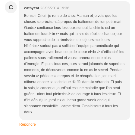
C
cathycat
28/05/2014 19:36
Bonsoir Cricri, je rentre de chez Maman et je vois que les
choses se précisent à propos du traitement de ton petit mari.
Gardez confiance tous les deux surtout, la chimio est un
traitement lourd<br /> mais qui laisse du répit et chaque jour
vous rapproche de la rémission et de jours meilleurs.
N'hésitez surtout pas à solliciter l'équipe paramédicale qui
accompagne avec beaucoup de coeur et<br /> d'efficacité les
patients sous traitement et vous donnera encore plus
d'énergie. Et puis, tous ces jours seront jalonnés de superbes
moments, de découvertes comme tu en as le secret. Pendant
ses<br /> périodes de repos et de récupération, ton mari
affinera encore sa technique d'affût dans la véranda. Et puis
tu sais, le cancer aujourd'hui est une maladie que l'on peut
guérir... alors tout plein<br /> de courage à tous les deux. Et
d'ici début juin, profitez du beau grand week-end qui
s'annonce ensoleillé... carpe diem. Gros bisous à tous les
deux.
Répondre