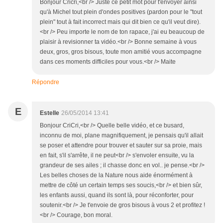
Bonjour Cricri,<br /> Juste ce petit mot pour t'envoyer ainsi
qu'à Michel tout plein d'ondes positives (pardon pour le "tout
plein" tout à fait incorrect mais qui dit bien ce qu'il veut dire).
<br /> Peu importe le nom de ton rapace, j'ai eu beaucoup de
plaisir à revisionner ta vidéo.<br /> Bonne semaine à vous
deux, gros, gros bisous, toute mon amitié vous accompagne
dans ces moments difficiles pour vous.<br /> Maite
Répondre
E
Estelle
26/05/2014 13:41
Bonjour CriCri,<br /> Quelle belle vidéo, et ce busard,
inconnu de moi, plane magnifiquement, je pensais qu'il allait
se poser et attendre pour trouver et sauter sur sa proie, mais
en fait, s'il s'arrête, il ne peut<br /> s'envoler ensuite, vu la
grandeur de ses ailes ; il chasse donc en vol.. je pense.<br />
Les belles choses de la Nature nous aide énormément à
mettre de côté un certain temps ses soucis,<br /> et bien sûr,
les enfants aussi, quand ils sont là, pour réconforter, pour
soutenir.<br /> Je t'envoie de gros bisous à vous 2 et profitez !
<br /> Courage, bon moral.