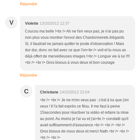
Répondre
V
Violette
13/10/2012 12:37
Coucou ma belle !<br /> Ah ne t'en veux pas, je n'ai pas pu
non plus vous montrer l'envol des Chardonnerets élégants.
Si, il faudrait ne jamais quitter le poste d'observation ! Mais
dur dur, donc on fait avec ce que l'on<br /> voit et tu nous as
déjà offert de merveilleuses images !<br /> Longue vie à lui !!!!
<br /> <br /> Gros bisous à vous deux et bon courage
Répondre
C
Christiane
14/10/2012 22:04
<br /> <br /> Je ne m'en veux pas : c'est à lui que j'en
veux ! Il l'a fait exprès ce filou. Il me faut à peine
15secondes pour réactiver la vidéo et refaire la mise
au point. Au moins je l'ai vu et j'ai<br /> constaté qu'il
avait suffisamment d'assurance.<br /> <br /> <br />
Gros bisous de nous deux et merci Nath.<br /> <br />
<br /> <br />