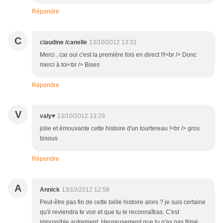
Répondre
C
claudine /canelle
13/10/2012 13:31
Merci , car oui c'est la première fois en direct !!!<br /> Donc
merci à toi<br /> Bises
Répondre
V
valy♥
13/10/2012 13:29
jolie et émouvante cette histoire d'un tourtereau !<br /> gros
bisous
Répondre
A
Annick
13/10/2012 12:58
Peut-être pas fin de cette belle histoire alors ? je suis certaine
qu'il reviendra te voir et que tu le reconnaîtras. C'est
impossible autrement. Heureusement que tu n'as pas filmé