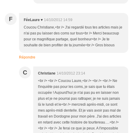
F
FéeLaure ♥
14/10/2012 14:59
Coucou Christiane,<br /> J'ai regardé tous tes articles mais je
n'ai pas pu laisser des coms sur tous<br /> Merci beaucoup
pour ce magnifique partage, quel bonheur<br /> Je te
souhaite de bien profiter de ta journée<br /> Gros bisous
Répondre
C
Christiane
14/10/2012 23:14
<br /> <br /> Coucou Laure,<br /> <br /> <br /> Ne
t'inquiète pas pour les coms, je sais que tu étais
occupée ! Aujourd'hui je n'ai pas pu en laisser non
plus et je ne pourrai pas rattraper, je ne suis jamais
là le lundi et le<br /> mercredi après-midi, ce sont
mes après-midi dentelle. Et je vais avoir pas mal de
travail en Dordogne pour mon père. J'ai des articles
en retard avec cette histoire de tourtereau.....<br />
<br /> <br /> Je ferai ce que je peux. A l'impossible