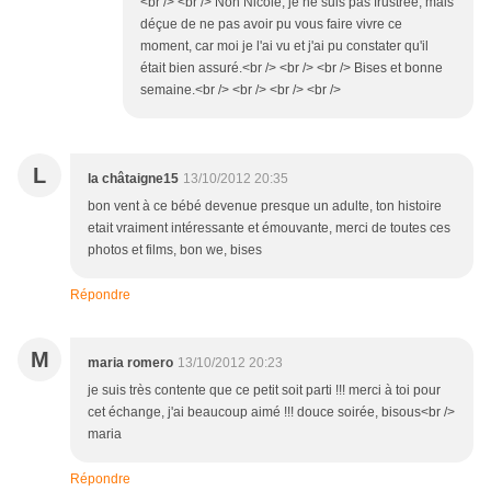
<br /> <br /> Non Nicole, je ne suis pas frustrée, mais
déçue de ne pas avoir pu vous faire vivre ce
moment, car moi je l'ai vu et j'ai pu constater qu'il
était bien assuré.<br /> <br /> <br /> Bises et bonne
semaine.<br /> <br /> <br /> <br />
L
la châtaigne15
13/10/2012 20:35
bon vent à ce bébé devenue presque un adulte, ton histoire
etait vraiment intéressante et émouvante, merci de toutes ces
photos et films, bon we, bises
Répondre
M
maria romero
13/10/2012 20:23
je suis très contente que ce petit soit parti !!! merci à toi pour
cet échange, j'ai beaucoup aimé !!! douce soirée, bisous<br />
maria
Répondre