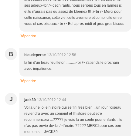
ses adieux<br /> déchirants, nous serions tous en larmes ici
et tu n'aurais pas eu assez de kleenex !!! :)<br /> Merci pour
cette naissance, cette vie, cette aventure et complicité entre
vous et ces oiseaux.<br /> Bel après-midi et gros gros bisous
Répondre
B
bleudeperse
13/10/2012 12:58
la fin d'un beau feuilleton...........<br /> j'attends le prochain
avec impatience.
Répondre
J
jack39
13/10/2012 12:44
Voila une jolie histoire qui se fini trés bien ...un jour l'oiseau
reviendra avec un conjoint et l'histoire peut etre
recommencera ...????? je vois là un conte pour enfants ...tu
n'as pas envie de<br /> l'écrire ????? MERCI pour ces bon
moments ....JACK39