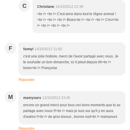
C
Christiane
14/10/2012 22:39
<br /> <br /> C'est ainsi dans tout le rêgne animal !
<br /> <br /> <br /> Bises<br /> <br /> <br /> Cricri<br
/> <br /> <br /> <br />
F
fannyl
14/10/2012 11:00
c'est une jolie histoire, merci de l'avoir partagé avec nous. Je
te souhaite un bon dimanche, ici il pleut depuis 6h<br />
bises<br /> Françoise
Répondre
M
mamyours
13/10/2012 23:45
encore un grand merci pour tous ces bons moments que tu as
partage avec nous !!!<br /> mais je suis sur qu'il y en aura
d'autres !!<br /> de gros bisous , bonne nuit<br /> mamyours
Répondre