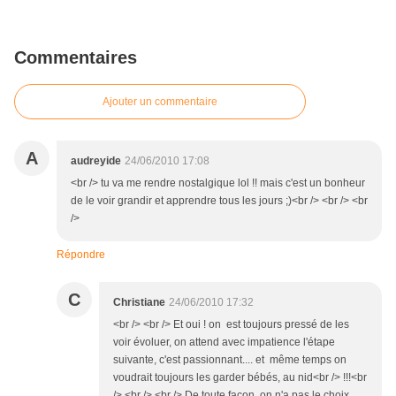
Commentaires
Ajouter un commentaire
A
audreyide
24/06/2010 17:08
<br /> tu va me rendre nostalgique lol !! mais c'est un bonheur
de le voir grandir et apprendre tous les jours ;)<br /> <br /> <br
/>
Répondre
C
Christiane
24/06/2010 17:32
<br /> <br /> Et oui ! on est toujours pressé de les
voir évoluer, on attend avec impatience l'étape
suivante, c'est passionnant.... et même temps on
voudrait toujours les garder bébés, au nid<br /> !!!<br
/> <br /> <br /> De toute façon, on n'a pas le choix,