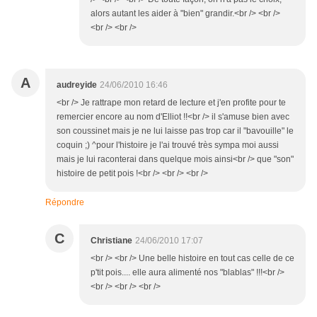
alors autant les aider à "bien" grandir.<br /> <br />
<br /> <br />
A
audreyide
24/06/2010 16:46
<br /> Je rattrape mon retard de lecture et j'en profite pour te
remercier encore au nom d'Elliot !!<br /> il s'amuse bien avec
son coussinet mais je ne lui laisse pas trop car il "bavouille" le
coquin ;) ^pour l'histoire je l'ai trouvé très sympa moi aussi
mais je lui raconterai dans quelque mois ainsi<br /> que "son"
histoire de petit pois !<br /> <br /> <br />
Répondre
C
Christiane
24/06/2010 17:07
<br /> <br /> Une belle histoire en tout cas celle de ce
p'tit pois.... elle aura alimenté nos "blablas" !!!<br />
<br /> <br /> <br />