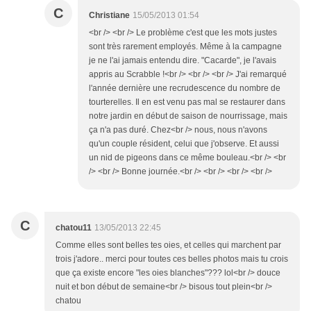
C
Christiane
15/05/2013 01:54
<br /> <br /> Le problème c'est que les mots justes
sont très rarement employés. Même à la campagne
je ne l'ai jamais entendu dire. "Cacarde", je l'avais
appris au Scrabble !<br /> <br /> <br /> J'ai remarqué
l'année dernière une recrudescence du nombre de
tourterelles. Il en est venu pas mal se restaurer dans
notre jardin en début de saison de nourrissage, mais
ça n'a pas duré. Chez<br /> nous, nous n'avons
qu'un couple résident, celui que j'observe. Et aussi
un nid de pigeons dans ce même bouleau.<br /> <br
/> <br /> Bonne journée.<br /> <br /> <br /> <br />
C
chatou11
13/05/2013 22:45
Comme elles sont belles tes oies, et celles qui marchent par
trois j'adore.. merci pour toutes ces belles photos mais tu crois
que ça existe encore "les oies blanches"??? lol<br /> douce
nuit et bon début de semaine<br /> bisous tout plein<br />
chatou