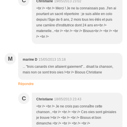
C
Christiane
19/05/2013 23:02
<br /> <br /> Merci ! Je ne la connaissais pas. J'en ai
pourtant un sacré répertoire : je suis allée en colo
depuis l'âge de 6 ans, 2 mois tous les étés et puis
une carrière d'institutrice dont 24 ans en<br />
matenelle...<br /> <br /> <br /> Bisous<br /> <br /> <br
/> <br />
M
marine D
15/05/2013 15:18
... "trois canards s'en allaient gaiement"... disait la chanson,
mais non ce sont trois oies !<br /> Bisous Christiane
Répondre
C
Christiane
18/05/2013 23:43
<br /> <br /> Je ne crois pas connaître cette
chanson...<br /> <br /> <br /> Ces oies sont géniales
je trouve !<br /> <br /> <br /> Bisous et bon
dimanche.<br /> <br /> <br /> <br />