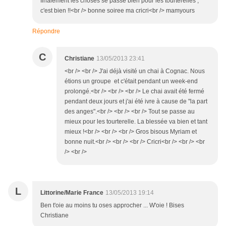
finalement les choses se passe bien pour les tourterelles ,
c'est bien !!<br /> bonne soiree ma cricri<br /> mamyours
Répondre
C
Christiane
13/05/2013 23:41
<br /> <br /> J'ai déjà visité un chai à Cognac. Nous
étions un groupe et c'était pendant un week-end
prolongé.<br /> <br /> <br /> Le chai avait été fermé
pendant deux jours et j'ai été ivre à cause de "la part
des anges".<br /> <br /> <br /> Tout se passe au
mieux pour les tourterelle. La blessée va bien et tant
mieux !<br /> <br /> <br /> Gros bisous Myriam et
bonne nuit.<br /> <br /> <br /> Cricri<br /> <br /> <br
/> <br />
L
Littorine/Marie France
13/05/2013 19:14
Ben t'oie au moins tu oses approcher ... W'oie ! Bises
Christiane