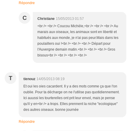
Répondre
C
Christiane
15/05/2013 01:57
<br /> <br /> Coucou Michèle,<br /> <br /> <br /> Au
marais aux oiseaux, les animaux sont en liberté et
habitués aux monde, je n'ai pas peur.Mais dans les
poulaillers oui !<br /> <br /> <br /> Départ pour
l'Auvergne demain matin.<br /> <br /> <br /> Gros
bisous<br /> <br /> <br /> <br />
T
tienouz
14/05/2013 08:19
Et oui les oies cacardent. Il y a des mots comme ça que l'on
oublie. Pour ta décharge on ne l'utilise pas quotidiennement.
Ici auussi les tourterelles ont prit leur envol, mais je pense
qu'il y en<br /> a trops. Elles prennent la niche "ecologique"
des autres oiseaux. bonne journée
Répondre