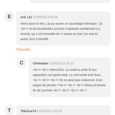
E
eric c11
01/05/2013 08:06
merci pour le lien, j ai pu suivre ce sauvetage héroïque :-)))
<br /> et les tourterelles ont pris l habitude maintenant d y
revenir, ça c est chouette<br /> passe un bon 1er mai toi
aussi, bizz à bientôt
Répondre
C
Christiane
01/05/2013 18:20
<br /> <br /> Merci Eric. Le soleil a enfin fit son
apparition cet après-midi. Le vent reste bien frais...
<br /> <br /> <br /> On ne peut pas s'abonner à tes
pages de photos ?<br /> <br /> <br /> Bises et bonne
fin de journée.<br /> <br /> <br /> <br />
T
Thérèse74
01/05/2013 00:56