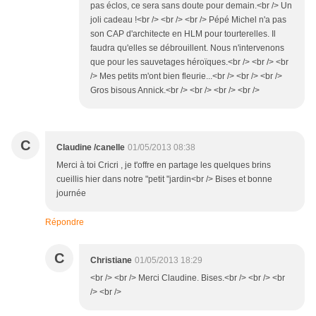
pas éclos, ce sera sans doute pour demain.<br /> Un
joli cadeau !<br /> <br /> <br /> Pépé Michel n'a pas
son CAP d'architecte en HLM pour tourterelles. Il
faudra qu'elles se débrouillent. Nous n'intervenons
que pour les sauvetages héroïques.<br /> <br /> <br
/> Mes petits m'ont bien fleurie...<br /> <br /> <br />
Gros bisous Annick.<br /> <br /> <br /> <br />
C
Claudine /canelle
01/05/2013 08:38
Merci à toi Cricri , je t'offre en partage les quelques brins
cueillis hier dans notre "petit "jardin<br /> Bises et bonne
journée
Répondre
C
Christiane
01/05/2013 18:29
<br /> <br /> Merci Claudine. Bises.<br /> <br /> <br
/> <br />