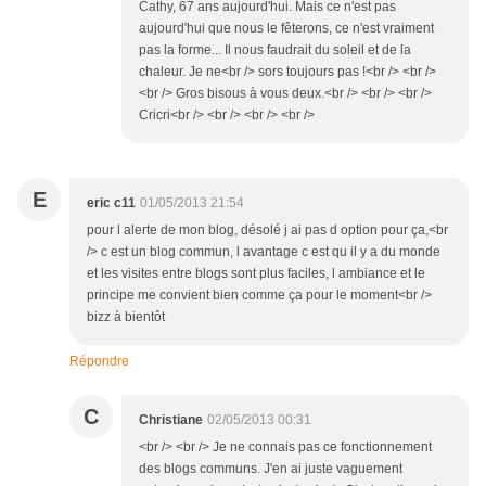
Cathy, 67 ans aujourd'hui. Mais ce n'est pas
aujourd'hui que nous le fêterons, ce n'est vraiment
pas la forme... Il nous faudrait du soleil et de la
chaleur. Je ne<br /> sors toujours pas !<br /> <br />
<br /> Gros bisous à vous deux.<br /> <br /> <br />
Cricri<br /> <br /> <br /> <br />
E
eric c11
01/05/2013 21:54
pour l alerte de mon blog, désolé j ai pas d option pour ça,<br
/> c est un blog commun, l avantage c est qu il y a du monde
et les visites entre blogs sont plus faciles, l ambiance et le
principe me convient bien comme ça pour le moment<br />
bizz à bientôt
Répondre
C
Christiane
02/05/2013 00:31
<br /> <br /> Je ne connais pas ce fonctionnement
des blogs communs. J'en ai juste vaguement