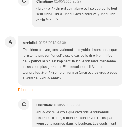
C
Christiane
01/05/2013 23:27
<br /> <br /> Un p'tit coin abrité et il se débrouille tout
seul !<br /> <br /> <br /> Gros bisous Valy.<br /> <br
/> <br /> <br />
A
Anniclick
01/05/2013 08:39
Troisième couvée, c'est vraiment incroyable. Il semblerait que
le fiston a pris son "envol" c'est le cas de le dire !<br /> Pour
deux petiots le nid est trop petit, faut que ton mari intervienne
et fasse un plus grand nid !!! et ensuite un HLM pour
tourterelles :)<br /> Bon premier mai Cricri et gros gros bisous
à vous deux<br /> Annick
Répondre
C
Christiane
01/05/2013 23:26
<br /> <br /> Je crois que cette fois le tourtereau
(fiston ou fifille ?) a bien pris son envol. Il n'est pas
venu de la journée dans le bouleau. Les oeufs n'ont