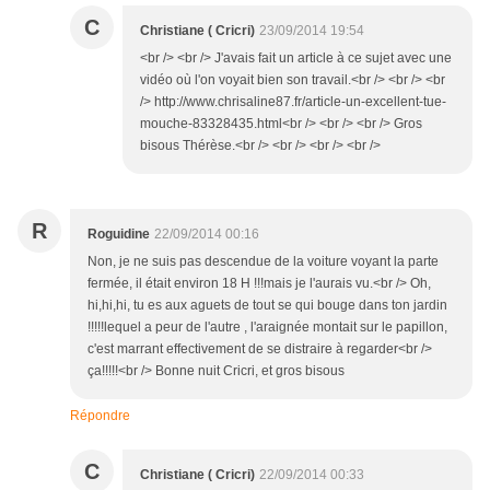
C
Christiane ( Cricri)
23/09/2014 19:54
<br /> <br /> J'avais fait un article à ce sujet avec une
vidéo où l'on voyait bien son travail.<br /> <br /> <br
/> http://www.chrisaline87.fr/article-un-excellent-tue-
mouche-83328435.html<br /> <br /> <br /> Gros
bisous Thérèse.<br /> <br /> <br /> <br />
R
Roguidine
22/09/2014 00:16
Non, je ne suis pas descendue de la voiture voyant la parte
fermée, il était environ 18 H !!!mais je l'aurais vu.<br /> Oh,
hi,hi,hi, tu es aux aguets de tout se qui bouge dans ton jardin
!!!!!lequel a peur de l'autre , l'araignée montait sur le papillon,
c'est marrant effectivement de se distraire à regarder<br />
ça!!!!!<br /> Bonne nuit Cricri, et gros bisous
Répondre
C
Christiane ( Cricri)
22/09/2014 00:33