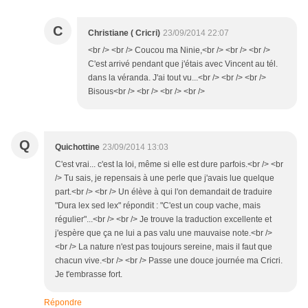
C
Christiane ( Cricri)
23/09/2014 22:07
<br /> <br /> Coucou ma Ninie,<br /> <br /> <br />
C'est arrivé pendant que j'étais avec Vincent au tél.
dans la véranda. J'ai tout vu...<br /> <br /> <br />
Bisous<br /> <br /> <br /> <br />
Q
Quichottine
23/09/2014 13:03
C'est vrai... c'est la loi, même si elle est dure parfois.<br /> <br
/> Tu sais, je repensais à une perle que j'avais lue quelque
part.<br /> <br /> Un élève à qui l'on demandait de traduire
"Dura lex sed lex" répondit : "C'est un coup vache, mais
régulier"...<br /> <br /> Je trouve la traduction excellente et
j'espère que ça ne lui a pas valu une mauvaise note.<br />
<br /> La nature n'est pas toujours sereine, mais il faut que
chacun vive.<br /> <br /> Passe une douce journée ma Cricri.
Je t'embrasse fort.
Répondre