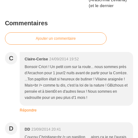
Commentaires
Ajouter un commentaire
C
Claire-Cerise
24/09/2014 19:52
Bonsoir Cricri ! Un petit com sur la route... nous sommes près
d'Arcachon pour 1 jour/2 nuits avant de partir pour la Corrèze.
...Ton papillon était si heureux de butiner ! Vilaine araignée !
Mais<br /> comme tu dis, c'est la loi de la nature ! GBizhous et
pensée et à bientôt en d'autres lieux ! Nous sommes en
vadrouille pour un peu plus d'1 mois !
Répondre
D
DD
23/09/2014 20:41
Coucou Christiane<br /> un papillon .... alors ça je ne l'aurais