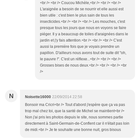
<br /> <br /> Coucou Michèle,<br /> <br /> <br />
L'araignée a besoin de se nourrir et elle aussi est
bien utile : c'est bien le plus sain de tous les
insecticides.<br /> <br /> <br /> Les mouches, c'est
presque tous les jours que nous en voyons se faire
piéger. Il y a beaucoup de toiles d'araignées dans le
jardin et j'y fais attention.<br /> <br /> <br /> C'est
aussi la première fois que je voyais prendre un
papillon. D'ailleurs nous avons tout de suite dit "oh,
le pauvre !". C'est un réflexe...<br /> <br /> <br />
Grosses bises de nous deux.<br /> <br /> <br /> <br
/>
N
Noisette16000
22/09/2014 22:58
Bonsoir ma Cricri<br /> Tout d'abord j'espère que ça va pas
trop mal chez toi, que la santé de Michel se maintient<br />
Non j'ai pris les photos depuis le site, nous sommes partie
directement à Saint-Germain-de-Conflent car il n'était pas loin
de midi.<br /> Je te souhaite une bonne nuit, gros bisous