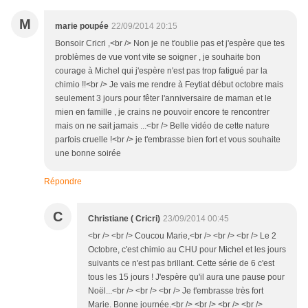
M
marie poupée
22/09/2014 20:15
Bonsoir Cricri ,<br /> Non je ne t'oublie pas et j'espère que tes
problèmes de vue vont vite se soigner , je souhaite bon
courage à Michel qui j'espère n'est pas trop fatigué par la
chimio !!<br /> Je vais me rendre à Feytiat début octobre mais
seulement 3 jours pour fêter l'anniversaire de maman et le
mien en famille , je crains ne pouvoir encore te rencontrer
mais on ne sait jamais ...<br /> Belle vidéo de cette nature
parfois cruelle !<br /> je t'embrasse bien fort et vous souhaite
une bonne soirée
Répondre
C
Christiane ( Cricri)
23/09/2014 00:45
<br /> <br /> Coucou Marie,<br /> <br /> <br /> Le 2
Octobre, c'est chimio au CHU pour Michel et les jours
suivants ce n'est pas brillant. Cette série de 6 c'est
tous les 15 jours ! J'espère qu'il aura une pause pour
Noël...<br /> <br /> <br /> Je t'embrasse très fort
Marie. Bonne journée.<br /> <br /> <br /> <br />