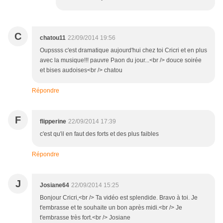
C
chatou11
22/09/2014 19:56
Oupssss c'est dramatique aujourd'hui chez toi Cricri et en plus
avec la musique!!! pauvre Paon du jour...<br /> douce soirée
et bises audoises<br /> chatou
Répondre
F
flipperine
22/09/2014 17:39
c'est qu'il en faut des forts et des plus faibles
Répondre
J
Josiane64
22/09/2014 15:25
Bonjour Cricri,<br /> Ta vidéo est splendide. Bravo à toi. Je
t'embrasse et te souhaite un bon après midi.<br /> Je
t'embrasse très fort.<br /> Josiane