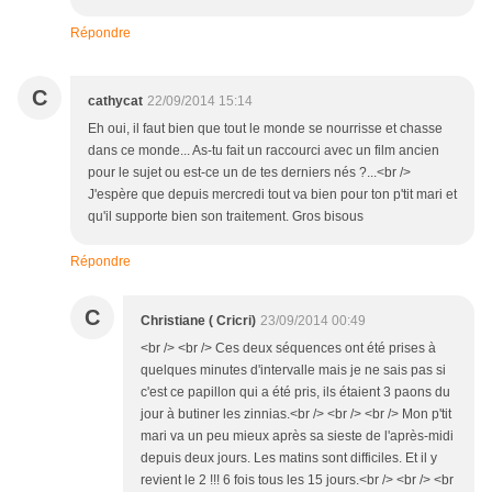
Répondre
C
cathycat
22/09/2014 15:14
Eh oui, il faut bien que tout le monde se nourrisse et chasse
dans ce monde... As-tu fait un raccourci avec un film ancien
pour le sujet ou est-ce un de tes derniers nés ?...<br />
J'espère que depuis mercredi tout va bien pour ton p'tit mari et
qu'il supporte bien son traitement. Gros bisous
Répondre
C
Christiane ( Cricri)
23/09/2014 00:49
<br /> <br /> Ces deux séquences ont été prises à
quelques minutes d'intervalle mais je ne sais pas si
c'est ce papillon qui a été pris, ils étaient 3 paons du
jour à butiner les zinnias.<br /> <br /> <br /> Mon p'tit
mari va un peu mieux après sa sieste de l'après-midi
depuis deux jours. Les matins sont difficiles. Et il y
revient le 2 !!! 6 fois tous les 15 jours.<br /> <br /> <br