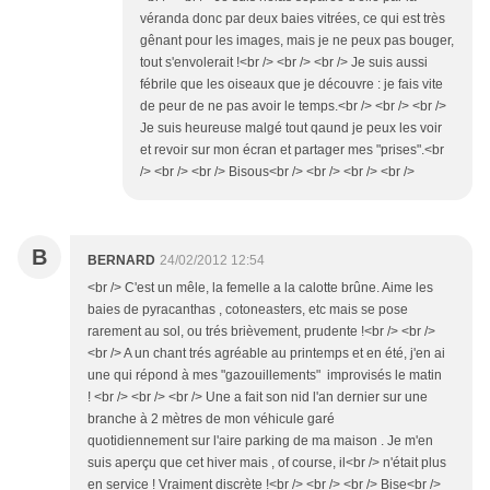
véranda donc par deux baies vitrées, ce qui est très
gênant pour les images, mais je ne peux pas bouger,
tout s'envolerait !<br /> <br /> <br /> Je suis aussi
fébrile que les oiseaux que je découvre : je fais vite
de peur de ne pas avoir le temps.<br /> <br /> <br />
Je suis heureuse malgé tout qaund je peux les voir
et revoir sur mon écran et partager mes "prises".<br
/> <br /> <br /> Bisous<br /> <br /> <br /> <br />
B
BERNARD
24/02/2012 12:54
<br /> C'est un mêle, la femelle a la calotte brûne. Aime les
baies de pyracanthas , cotoneasters, etc mais se pose
rarement au sol, ou trés brièvement, prudente !<br /> <br />
<br /> A un chant trés agréable au printemps et en été, j'en ai
une qui répond à mes "gazouillements" improvisés le matin
! <br /> <br /> <br /> Une a fait son nid l'an dernier sur une
branche à 2 mètres de mon véhicule garé
quotidiennement sur l'aire parking de ma maison . Je m'en
suis aperçu que cet hiver mais , of course, il<br /> n'était plus
en service ! Vraiment discrète !<br /> <br /> <br /> Bise<br />