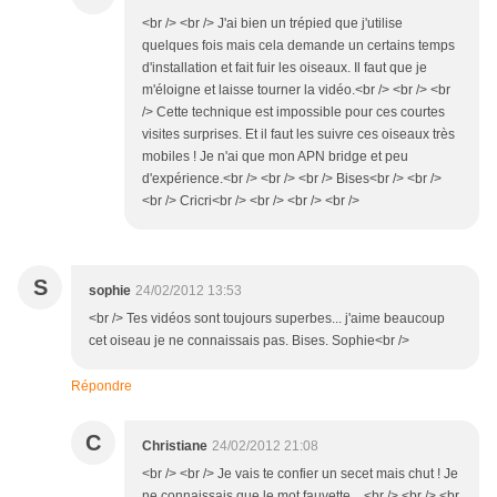
<br /> <br /> J'ai bien un trépied que j'utilise
quelques fois mais cela demande un certains temps
d'installation et fait fuir les oiseaux. Il faut que je
m'éloigne et laisse tourner la vidéo.<br /> <br /> <br
/> Cette technique est impossible pour ces courtes
visites surprises. Et il faut les suivre ces oiseaux très
mobiles ! Je n'ai que mon APN bridge et peu
d'expérience.<br /> <br /> <br /> Bises<br /> <br />
<br /> Cricri<br /> <br /> <br /> <br />
S
sophie
24/02/2012 13:53
<br /> Tes vidéos sont toujours superbes... j'aime beaucoup
cet oiseau je ne connaissais pas. Bises. Sophie<br />
Répondre
C
Christiane
24/02/2012 21:08
<br /> <br /> Je vais te confier un secet mais chut ! Je
ne connaissais que le mot fauvette....<br /> <br /> <br