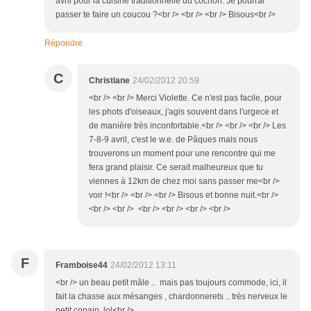
avril pour la cuisine traditionnelle du cochon. Je pourrai
passer te faire un coucou ?<br /> <br /> <br /> Bisous<br />
Répondre
C
Christiane
24/02/2012 20:59
<br /> <br /> Merci Violette. Ce n'est pas facile, pour
les phots d'oiseaux, j'agis souvent dans l'urgece et
de manière très inconfortable.<br /> <br /> <br /> Les
7-8-9 avril, c'est le w.e. de Pâques mais nous
trouverons un moment pour une rencontre qui me
fera grand plaisir. Ce serait malheureux que tu
viennes à 12km de chez moi sans passer me<br />
voir !<br /> <br /> <br /> Bisous et bonne nuit.<br />
<br /> <br /> <br /> <br /> <br /> <br />
F
Framboise44
24/02/2012 13:11
<br /> un beau petit mâle .. mais pas toujours commode, ici, il
fait la chasse aux mésanges , chardonnerets .. très nerveux le
petit copain lol<br />