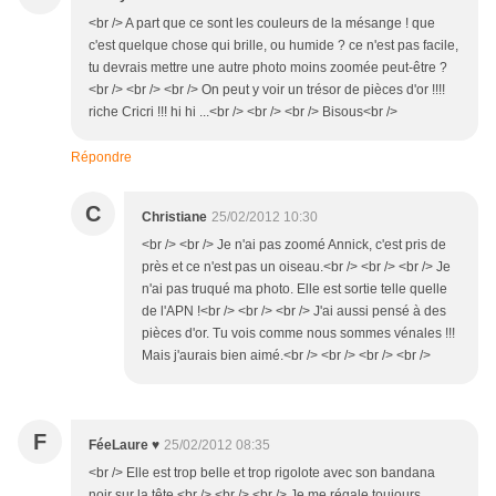
<br /> A part que ce sont les couleurs de la mésange ! que
c'est quelque chose qui brille, ou humide ? ce n'est pas facile,
tu devrais mettre une autre photo moins zoomée peut-être ?
<br /> <br /> <br /> On peut y voir un trésor de pièces d'or !!!!
riche Cricri !!! hi hi ...<br /> <br /> <br /> Bisous<br />
Répondre
C
Christiane
25/02/2012 10:30
<br /> <br /> Je n'ai pas zoomé Annick, c'est pris de
près et ce n'est pas un oiseau.<br /> <br /> <br /> Je
n'ai pas truqué ma photo. Elle est sortie telle quelle
de l'APN !<br /> <br /> <br /> J'ai aussi pensé à des
pièces d'or. Tu vois comme nous sommes vénales !!!
Mais j'aurais bien aimé.<br /> <br /> <br /> <br />
F
FéeLaure ♥
25/02/2012 08:35
<br /> Elle est trop belle et trop rigolote avec son bandana
noir sur la tête <br /> <br /> <br /> Je me régale toujours