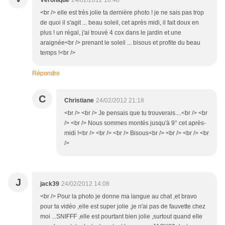
Véronique
24/02/2012 16:48
<br /> elle est très jolie ta dernière photo ! je ne sais pas trop
de quoi il s'agit ... beau soleil, cet après midi, il fait doux en
plus ! un régal, j'ai trouvé 4 cox dans le jardin et une
araignée<br /> prenant le soleil ... bisous et profite du beau
temps !<br />
Répondre
C
Christiane
24/02/2012 21:18
<br /> <br /> Je pensais que tu trouverais....<br /> <br
/> <br /> Nous sommes montés jusqu'à 9° cet après-
midi !<br /> <br /> <br /> Bisous<br /> <br /> <br /> <br
/>
J
jack39
24/02/2012 14:08
<br /> Pour la photo je donne ma langue au chat ,et bravo
pour ta vidéo ,elle est super jolie ,je n'ai pas de fauvette chez
moi ...SNIFFF ,elle est pourtant bien jolie ,surtout quand elle