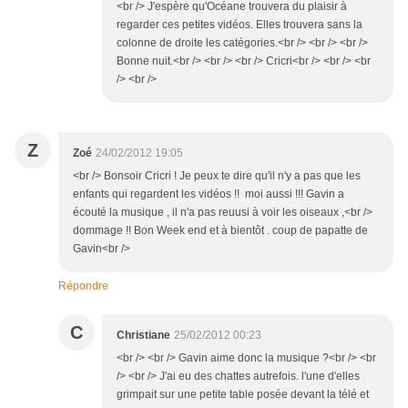
<br /> J'espère qu'Océane trouvera du plaisir à
regarder ces petites vidéos. Elles trouvera sans la
colonne de droite les catégories.<br /> <br /> <br />
Bonne nuit.<br /> <br /> <br /> Cricri<br /> <br /> <br
/> <br />
Z
Zoé
24/02/2012 19:05
<br /> Bonsoir Cricri ! Je peux te dire qu'il n'y a pas que les
enfants qui regardent les vidéos !! moi aussi !!! Gavin a
écouté la musique , il n'a pas reuusi à voir les oiseaux ,<br />
dommage !! Bon Week end et à bientôt . coup de papatte de
Gavin<br />
Répondre
C
Christiane
25/02/2012 00:23
<br /> <br /> Gavin aime donc la musique ?<br /> <br
/> <br /> J'ai eu des chattes autrefois. l'une d'elles
grimpait sur une petite table posée devant la télé et