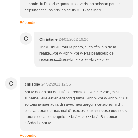
la photo, tu l'as prise quand tu ouverts ton poisson pour le
déjeuner et tu as pris les oeufs !!!!!! Bises<br />
Répondre
C
Christiane
24/02/2012 19:26
<br /> <br /> Pour la photo, tu es très loin de la
réalité...<br /> <br /> <br /> Pas beaucoup de
réponses....Bises<br /> <br /> <br /> <br />
C
christine
24/02/2012 12:36
<br /> ooohh oui c'est très agréable de venir te voir , c'est
superbe , elle est en effet craquante !!<br /> <br /> <br /> nOus
sortons ratiiser au jardin avec mes garçons cet apres midi ,
cela va déranger pas mal d'insectes , et je suppose que nous
aurons de la compagnie ...<br /> <br /> <br /> Biz douce
d'Ardeche<br />
Répondre