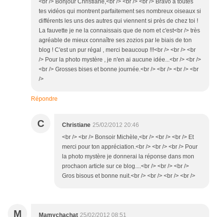
<br /> Bonjour Christiane,<br /> <br /> <br /> Bravo à toutes
tes vidéos qui montrent parfaitement ses nombreux oiseaux si
différents les uns des autres qui viennent si près de chez toi !
La fauvette je ne la connaissais que de nom et c'est<br /> très
agréable de mieux connaître ses zozios par le biais de ton
blog ! C'est un pur régal , merci beaucoup !!!<br /> <br /> <br
/> Pour la photo mystère , je n'en ai aucune idée...<br /> <br />
<br /> Grosses bises et bonne journée.<br /> <br /> <br /> <br
/>
Répondre
C
Christiane
25/02/2012 20:46
<br /> <br /> Bonsoir Michèle,<br /> <br /> <br /> Et
merci pour ton appréciation.<br /> <br /> <br /> Pour
la photo mystère je donnerai la réponse dans mon
prochaon article sur ce blog....<br /> <br /> <br />
Gros bisous et bonne nuit.<br /> <br /> <br /> <br />
M
Mamychachat
25/02/2012 08:51