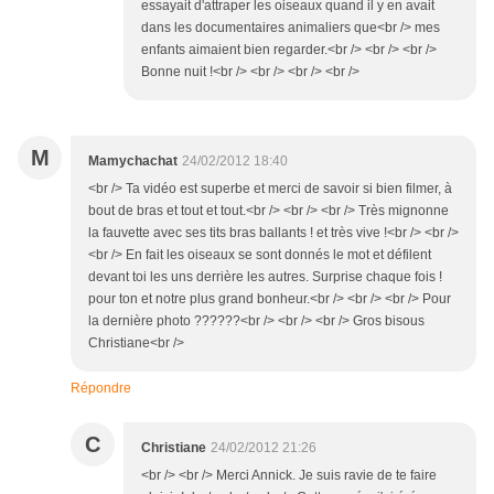
essayait d'attraper les oiseaux quand il y en avait
dans les documentaires animaliers que<br /> mes
enfants aimaient bien regarder.<br /> <br /> <br />
Bonne nuit !<br /> <br /> <br /> <br />
M
Mamychachat
24/02/2012 18:40
<br /> Ta vidéo est superbe et merci de savoir si bien filmer, à
bout de bras et tout et tout.<br /> <br /> <br /> Très mignonne
la fauvette avec ses tits bras ballants ! et très vive !<br /> <br />
<br /> En fait les oiseaux se sont donnés le mot et défilent
devant toi les uns derrière les autres. Surprise chaque fois !
pour ton et notre plus grand bonheur.<br /> <br /> <br /> Pour
la dernière photo ??????<br /> <br /> <br /> Gros bisous
Christiane<br />
Répondre
C
Christiane
24/02/2012 21:26
<br /> <br /> Merci Annick. Je suis ravie de te faire