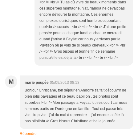
<br /> <br /> Tu as dû vivre de beaux moments dans
ces superbes montagne. Naturlandia ne devait pas
encore défigurer la montagne. Ces énormes
complexes touristiques sont horribles et pourtant
quel<br /> succès...<br /> <br /> <br /> J'ai une petite
pensée pour toi chaque lundi et chaque mercredi
quand j'arrive à Feytiat car nous y arrivons par le
Puytison où je vois de si beaux cheveaux.<br /> <br
/> <br /> Gros bisous et bonne fin de semaine
puisqu'elle est déjà là.<br /> <br /> <br /> <br />
M
marie poupée
05/09/2013 08:13
Bonjour Christiane, ton séjour en Andorre t'a fait découvrir de
bien jolis paysages et ce beau papillon , tes photos sont
superbes !<br /> Mon passage à Feytiat fut très court car nous
sommes partis en Dordogne en famille . Tout est passé très
vite ! trop vite ! j'ai du mal à reprendre ... j'ai encore la tête là
bas hi!hi!<br /> Gros bisous Christiane et belle journée
Répondre