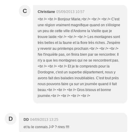
C
Christiane
05/09/2013 10:57
<br /> <br /> Bonjour Marie,<br /> <br /> <br /> C'est
une région vraiment magnifique quand on s'éloigne
un peu de cette ville d'Andorre la Vieille que je
trouve laide.<br /> <br /> <br /> Les montagnes sont
très belles et la faune et la flore très riches. J'espère
y revenir au printemps prochain.<br /> <br /> <br />
Ne t'inquiète pas, on finira bien par se rencontrer. Il
n'y a que les montagnes qui ne se rencontrent pas.
<br /> <br /> <br /> Et je te comprends pour la
Dordogne, c'est un superbe département, nous y
avons fait des balades inoubliables. C'est tout près
nous pouvons faire ça sur un journée quand il fait
beau.<br /> <br /> <br /> Gros bisous et bonne
journée.<br /> <br /> <br /> <br />
D
DD
04/09/2013 13:25
et tu le connais J-P ? rires !!!!