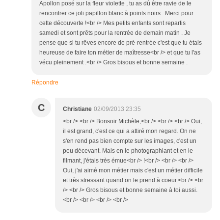
Apollon posé sur la fleur violette , tu as dû être ravie de le
rencontrer ce joli papillon blanc à points noirs . Merci pour
cette découverte !<br /> Mes petits enfants sont repartis
samedi et sont prêts pour la rentrée de demain matin . Je
pense que si tu rêves encore de pré-rentrée c'est que tu étais
heureuse de faire ton métier de maîtresse<br /> et que tu l'as
vécu pleinement .<br /> Gros bisous et bonne semaine .
Répondre
C
Christiane
02/09/2013 23:35
<br /> <br /> Bonsoir Michèle,<br /> <br /> <br /> Oui,
il est grand, c'est ce qui a attiré mon regard. On ne
s'en rend pas bien compte sur les images, c'est un
peu décevant. Mais en le photographiant et en le
filmant, j'étais très émue<br /> !<br /> <br /> <br />
Oui, j'ai aimé mon métier mais c'est un métier difficile
et très stressant quand on le prend à coeur.<br /> <br
/> <br /> Gros bisous et bonne semaine à toi aussi.
<br /> <br /> <br /> <br />