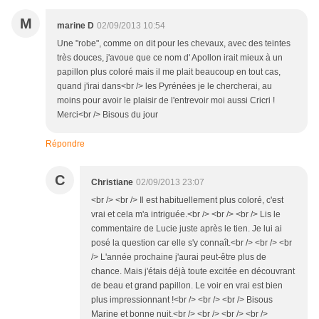
M
marine D
02/09/2013 10:54
Une "robe", comme on dit pour les chevaux, avec des teintes
très douces, j'avoue que ce nom d' Apollon irait mieux à un
papillon plus coloré mais il me plait beaucoup en tout cas,
quand j'irai dans<br /> les Pyrénées je le chercherai, au
moins pour avoir le plaisir de l'entrevoir moi aussi Cricri !
Merci<br /> Bisous du jour
Répondre
C
Christiane
02/09/2013 23:07
<br /> <br /> Il est habituellement plus coloré, c'est
vrai et cela m'a intriguée.<br /> <br /> <br /> Lis le
commentaire de Lucie juste après le tien. Je lui ai
posé la question car elle s'y connaît.<br /> <br /> <br
/> L'année prochaine j'aurai peut-être plus de
chance. Mais j'étais déjà toute excitée en découvrant
de beau et grand papillon. Le voir en vrai est bien
plus impressionnant !<br /> <br /> <br /> Bisous
Marine et bonne nuit.<br /> <br /> <br /> <br />