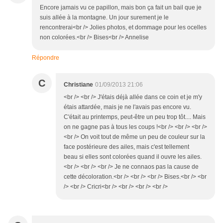
Encore jamais vu ce papillon, mais bon ça fait un bail que je
suis allée à la montagne. Un jour surement je le
rencontrerai<br /> Jolies photos, et dommage pour les ocelles
non colorées.<br /> Bises<br /> Annelise
Répondre
C
Christiane
01/09/2013 21:06
<br /> <br /> J'étais déjà allée dans ce coin et je m'y
étais attardée, mais je ne l'avais pas encore vu.
C'était au printemps, peut-être un peu trop tôt.... Mais
on ne gagne pas à tous les coups !<br /> <br /> <br />
<br /> On voit tout de même un peu de couleur sur la
face postérieure des ailes, mais c'est tellement
beau si elles sont colorées quand il ouvre les ailes.
<br /> <br /> <br /> Je ne connaos pas la cause de
cette décoloration.<br /> <br /> <br /> Bises.<br /> <br
/> <br /> Cricri<br /> <br /> <br /> <br />