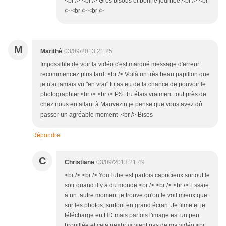
<br /> <br /> Gros bisous et bonne journée.<br /> <br
/> <br /> <br />
M
Marithé
03/09/2013 21:25
Impossible de voir la vidéo c'est marqué message d'erreur
recommencez plus tard .<br /> Voilà un très beau papillon que
je n'ai jamais vu "en vrai" tu as eu de la chance de pouvoir le
photographier.<br /> <br /> PS :Tu étais vraiment tout près de
chez nous en allant à Mauvezin je pense que vous avez dû
passer un agréable moment .<br /> Bises
Répondre
C
Christiane
03/09/2013 21:49
<br /> <br /> YouTube est parfois capricieux surtout le
soir quand il y a du monde.<br /> <br /> <br /> Essaie
à un autre moment je trouve qu'on le voit mieux que
sur les photos, surtout en grand écran. Je filme et je
télécharge en HD mais parfois l'image est un peu
brouillée et cela ne<br /> vient pas de ma vidéo.<br