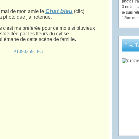
photos, j
3 enfants 
Chat bleu
de mai de mon amie le
(clic),
je suis re
la photo que j'ai retenue.
12km au s
s c'est ma préférée pour ce mois si pluvieux
soleillée par les fleurs du cytise
ui émane de cette scène de famille.
Les T