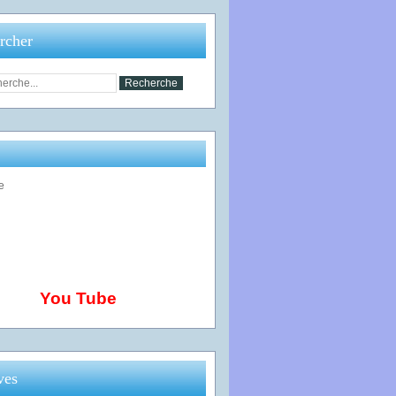
rcher
You Tube
ves