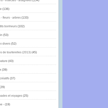
ns - insectes - araignées
(154)
ie
(136)
- fleurs - arbres
(133)
tits bonheurs
(102)
in
(53)
x divers
(52)
es de tourterelles (2013)
(45)
nature
(43)
x
(39)
créatifs
(37)
(29)
ades et voyages
(25)
e -
(19)