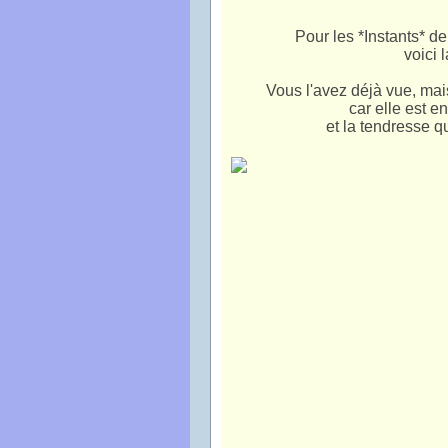
Pour les *Instants* 
voici 
Vous l'avez déjà vue, mai
car elle est en
et la tendresse q