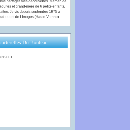
'aime partager mes découvertes. Maman de
adultes et grand-mère de 6 petits-enfants,
traitée. Je vis depuis septembre 1975 à
ud-ouest de Limoges (Haute-Vienne)
ourterelles Du Bouleau