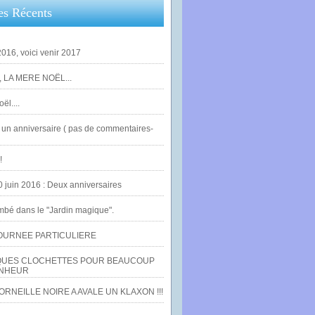
es Récents
016, voici venir 2017
 LA MERE NOËL...
ël....
un anniversaire ( pas de commentaires-
!
0 juin 2016 : Deux anniversaires
bé dans le "Jardin magique".
OURNEE PARTICULIERE
UES CLOCHETTES POUR BEAUCOUP
NHEUR
RNEILLE NOIRE A AVALE UN KLAXON !!!