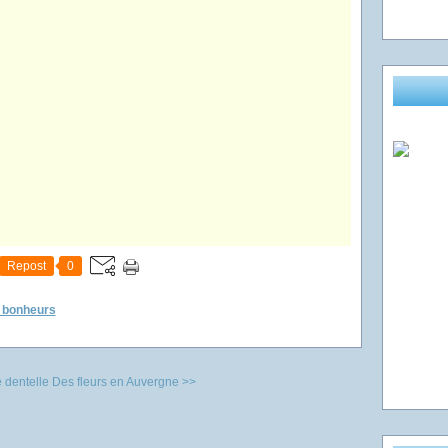
Repost
0
s bonheurs
 dentelle
Des fleurs en Auvergne >>