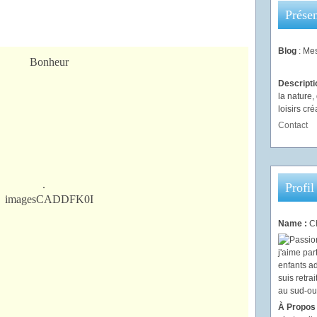
Présen
Blog
: Mes
Descript
la nature
loisirs créa
Contact
.
Profil
Name :
Ch
À Propos