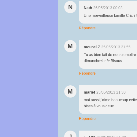
N
Nath
26/05/2013 00:03
Une merveilleuse famille Cricri !
Répondre
M
moune17
25/05/2013 21:55
Tu as bien fait de nous remettre
dimanche<br /> Bisous
Répondre
M
marief
25/05/2013 21:30
moi aussi j'aime beaucoup cette
bises à vous deux....
Répondre
J