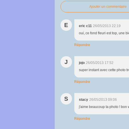
Ajouter un commentaire
E
eric c11
26/05/2013 22:19
oui, ce fond fleuri est top, une b
Répondre
J
jojo
26/05/2013 17:52
super instant avec cette photo 
Répondre
S
stacy
26/05/2013 09:06
j'aime beaucoup ta photo ! bon
Répondre