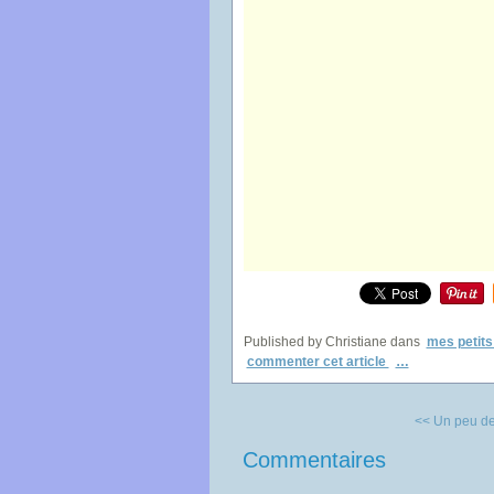
Published by Christiane
dans
mes petit
commenter cet article
…
<< Un peu de
Commentaires