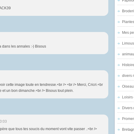
Papillo
.JACK39
Broder
Plantes 
Mes pe
Limous
ra dans les annales :-) Bisous
animau
Histoir
divers 
ir cette image toute en tendresse.<br /> <br /> Merci, Cricri.<br
Oiseau
e et un bon dimanche.<br /> Bisous tout plein.
Loisirs 
Divers
Promen
0:03
spère que tous tes soucis du moment vont vite passer ..<br />
Bretagn