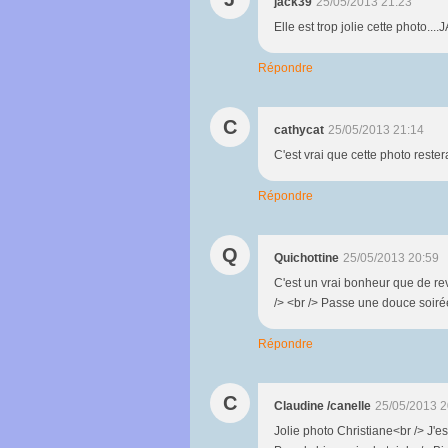
jack39
25/05/2013 21:23
Elle est trop jolie cette photo...
Répondre
C
cathycat
25/05/2013 21:14
C'est vrai que cette photo reste
Répondre
Q
Quichottine
25/05/2013 20:59
C'est un vrai bonheur que de revo
/> <br /> Passe une douce soiré
Répondre
C
Claudine /canelle
25/05/2013 2
Jolie photo Christiane<br /> J'e