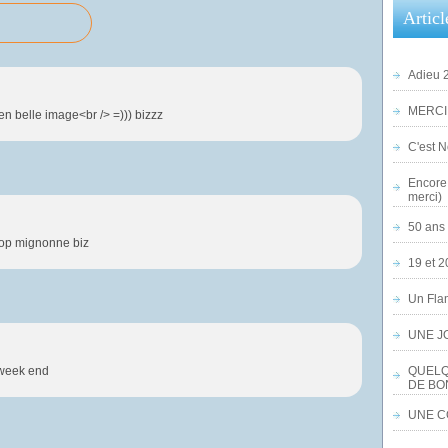
Articl
Adieu 2
MERCI,
ien belle image<br /> =))) bizzz
C'est No
Encore 
merci)
50 ans 
trop mignonne biz
19 et 2
Un Flam
UNE J
 week end
QUELQ
DE BO
UNE CO