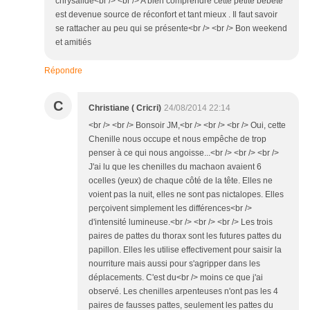
chrysalide<br /> <br /> A bien comprendre cette petite bêbête
est devenue source de réconfort et tant mieux . Il faut savoir
se rattacher au peu qui se présente<br /> <br /> Bon weekend
et amitiés
Répondre
C
Christiane ( Cricri)
24/08/2014 22:14
<br /> <br /> Bonsoir JM,<br /> <br /> <br /> Oui, cette
Chenille nous occupe et nous empêche de trop
penser à ce qui nous angoisse...<br /> <br /> <br />
J'ai lu que les chenilles du machaon avaient 6
ocelles (yeux) de chaque côté de la tête. Elles ne
voient pas la nuit, elles ne sont pas nictalopes. Elles
perçoivent simplement les différences<br />
d'intensité lumineuse.<br /> <br /> <br /> Les trois
paires de pattes du thorax sont les futures pattes du
papillon. Elles les utilise effectivement pour saisir la
nourriture mais aussi pour s'agripper dans les
déplacements. C'est du<br /> moins ce que j'ai
observé. Les chenilles arpenteuses n'ont pas les 4
paires de fausses pattes, seulement les pattes du