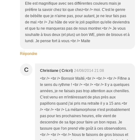
Elle est magnifique avec ses différentes couleurs mais je
préfère la savoir chez toi que chez<br /> moi. C'est le genre
de bébête que je n'aime pas, pour autant, je ne leur fais pas
de mal.<br /> J'ai hâte de voir le joli papillon qu'elle deviendra
et que tu ne manqueras pas de nous montrer.<br /> Je vous
souhaite à tous deux (et plus) un bon WE, plein de bisous et à
lundi. Je pense fort à vous.<br /> Maite
Répondre
C
Christiane ( Cricri)
24/08/2014 21:08
<br /> <br /> Bonsoir Maïté,<br /> <br /> <br /> Fifine a
le sens du rythme ! <br /> <br /> <br /> Il y a quelques
années, je ne faisais pas trop attention aux chenilles.
C'est venu en m'intéressant de plus près aux
papillons quand j'ai pris ma retraite il y a 15 ans.<br
/> <br /> <br /> La métamorphose n'est probablement
pas pour les prochaines heures, elle vient de
descendre de sa tige pour faire un bon repas. Je
tassure que l'on prend vite goût à ces observations.
<br /> <br /> <br /> Nous te faisons de gros bisous et