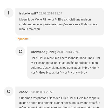
I
isabelle api77
23/08/2014 23:07
Magnifique Melle Fifine<br /> Elle a choisit une maison
chaleureuse, elle y sera tres bien j'en suis sure !!!<br /> Des
bisous ma cricri
Répondre
C
Christiane ( Cricri)
24/08/2014 22:42
<br /> <br /> Merci ma chère Isabelle.<br /> <br /> <br
/> Ici les animaux ont toujours été appréciés et bien
soignés, c'est vrai, mais les gens aussi ! <br /> <br />
<br /> Gros bisous<br /> <br /> <br /> <br />
C
coco28
23/08/2014 20:53
Superbes tes photos et ta vidéo Cricri.<br /> Cela me rappelle
qu'une année (les enfants étaient petits) nous avions trouvé la
même chenille dans les carottes. Nous l'avions mise dans un