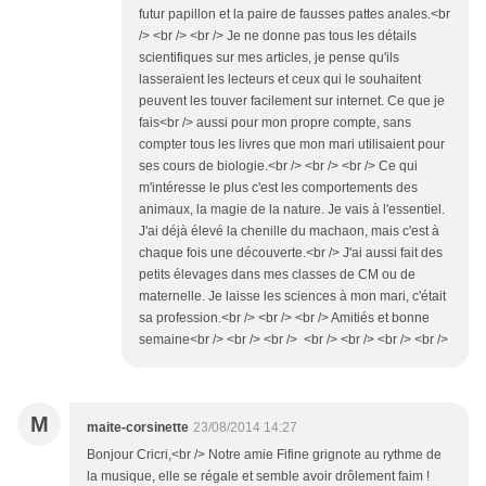
futur papillon et la paire de fausses pattes anales.<br
/> <br /> <br /> Je ne donne pas tous les détails
scientifiques sur mes articles, je pense qu'ils
lasseraient les lecteurs et ceux qui le souhaitent
peuvent les touver facilement sur internet. Ce que je
fais<br /> aussi pour mon propre compte, sans
compter tous les livres que mon mari utilisaient pour
ses cours de biologie.<br /> <br /> <br /> Ce qui
m'intéresse le plus c'est les comportements des
animaux, la magie de la nature. Je vais à l'essentiel.
J'ai déjà élevé la chenille du machaon, mais c'est à
chaque fois une découverte.<br /> J'ai aussi fait des
petits élevages dans mes classes de CM ou de
maternelle. Je laisse les sciences à mon mari, c'était
sa profession.<br /> <br /> <br /> Amitiés et bonne
semaine<br /> <br /> <br /> <br /> <br /> <br /> <br />
M
maite-corsinette
23/08/2014 14:27
Bonjour Cricri,<br /> Notre amie Fifine grignote au rythme de
la musique, elle se régale et semble avoir drôlement faim !