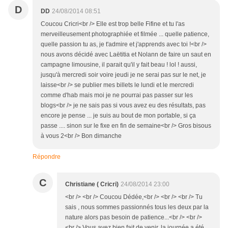
D
DD
24/08/2014 08:51
Coucou Cricri<br /> Elle est trop belle Fifine et tu l'as
merveilleusement photographiée et filmée ... quelle patience,
quelle passion tu as, je t'admire et j'apprends avec toi !<br />
nous avons décidé avec Laëtitia et Nolann de faire un saut en
campagne limousine, il parait qu'il y fait beau ! lol ! aussi,
jusqu'à mercredi soir voire jeudi je ne serai pas sur le net, je
laisse<br /> se publier mes billets le lundi et le mercredi
comme d'hab mais moi je ne pourrai pas passer sur les
blogs<br /> je ne sais pas si vous avez eu des résultats, pas
encore je pense ... je suis au bout de mon portable, si ça
passe .... sinon sur le fixe en fin de semaine<br /> Gros bisous
à vous 2<br /> Bon dimanche
Répondre
C
Christiane ( Cricri)
24/08/2014 23:00
<br /> <br /> Coucou Dédée,<br /> <br /> <br /> Tu
sais , nous sommes passionnés tous les deux par la
nature alors pas besoin de patience...<br /> <br />
<br /> Vous avez bien fait de venir, la journée a été