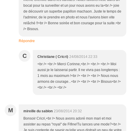
bocal pour la surveiller et un jour nous avons eu la<br /> joie
de découvrir un superbe papillon machaon. Juste le temps de
l'admirer, de le prendre en photo et nous l'avions bien vite
relâché !!<br /> Bonne soirée et bon courage pour la suite.<br
/> Bisous.
Répondre
C
Christiane ( Cricri)
24/08/2014 22:33
<br /> <br /> Merci Corinne,<br /> <br /> <br /> Moi
aussi je le laisserai partir. Il ne vivra pas longtemps :
1 mois au maximum !<br /> <br /> <br /> Nous nous
armons de courage...<br /> <br /> <br /> Bisous<br />
<br /> <br /> <br />
M
mireille du sablon
23/08/2014 20:32
Bonsoir Cricri,<br /> Nous avons adoré mon mari et moi
assister au repas "royal" de Fifine!Tu lances une mode?<br />
Je suis contente de savoir qu'elle vous distrait un peu de votre