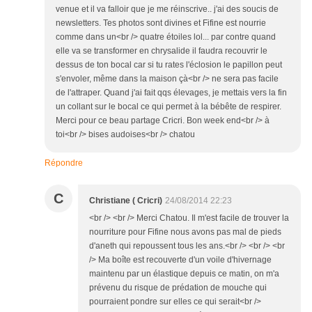
venue et il va falloir que je me réinscrive.. j'ai des soucis de
newsletters. Tes photos sont divines et Fifine est nourrie
comme dans un<br /> quatre étoiles lol... par contre quand
elle va se transformer en chrysalide il faudra recouvrir le
dessus de ton bocal car si tu rates l'éclosion le papillon peut
s'envoler, même dans la maison çà<br /> ne sera pas facile
de l'attraper. Quand j'ai fait qqs élevages, je mettais vers la fin
un collant sur le bocal ce qui permet à la bébête de respirer.
Merci pour ce beau partage Cricri. Bon week end<br /> à
toi<br /> bises audoises<br /> chatou
Répondre
C
Christiane ( Cricri)
24/08/2014 22:23
<br /> <br /> Merci Chatou. Il m'est facile de trouver la
nourriture pour Fifine nous avons pas mal de pieds
d'aneth qui repoussent tous les ans.<br /> <br /> <br
/> Ma boîte est recouverte d'un voile d'hivernage
maintenu par un élastique depuis ce matin, on m'a
prévenu du risque de prédation de mouche qui
pourraient pondre sur elles ce qui serait<br />