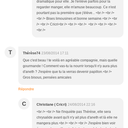
dramatique pour elle. Je l'enlève parfois pour la
regarder manger, elle m'amuse beaucoup. Ce n'est
pourtant pas la première que j'élève... <br /> <br />
<br /> Bises limousines et bonne semaine.<br /> <br
/> <br /> Cricri<br /> <br /> <br /> <br /> <br /> <br />
<br />
T
Thérèse74
23/08/2014 17:11
Que c'est beau ! te voilà en agréable compagnie, mais quelle
gourmande ! Comment vas-tu la nourrir lorsqu'il n'y aura plus
d'aneth ? J'espère que tu la verras devenir papillon.<br />
Gros bisous, pensées amicales
Répondre
C
Christiane ( Cricri)
24/08/2014 22:16
<br /> <br /> Ne t'inquiète pas Thérèse, elle sera
chrysalide avant qu'il n'y ait plus d'aneth et là elle ne
mangera plus.<br /> <br /> <br /> J'espère bien voir