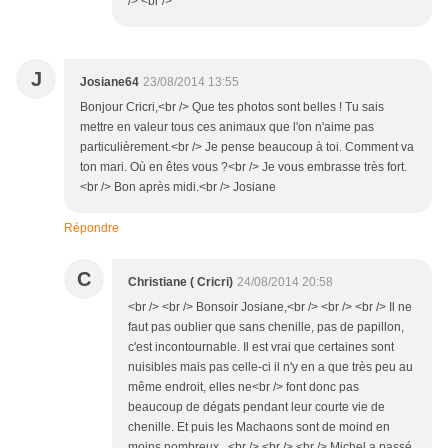
/> <br />
J
Josiane64
23/08/2014 13:55
Bonjour Cricri,<br /> Que tes photos sont belles ! Tu sais
mettre en valeur tous ces animaux que l'on n'aime pas
particulièrement.<br /> Je pense beaucoup à toi. Comment va
ton mari. Où en êtes vous ?<br /> Je vous embrasse très fort.
<br /> Bon après midi.<br /> Josiane
Répondre
C
Christiane ( Cricri)
24/08/2014 20:58
<br /> <br /> Bonsoir Josiane,<br /> <br /> <br /> Il ne
faut pas oublier que sans chenille, pas de papillon,
c'est incontournable. Il est vrai que certaines sont
nuisibles mais pas celle-ci il n'y en a que très peu au
même endroit, elles ne<br /> font donc pas
beaucoup de dégats pendant leur courte vie de
chenille. Et puis les Machaons sont de moind en
moins nombreux...<br /> <br /> <br /> Michel a passé