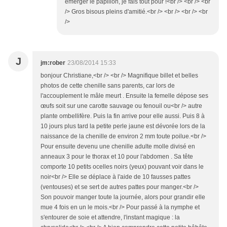
émerger le papillon, je fais tout pour !<br /> <br /> <br
/> Gros bisous pleins d'amitié.<br /> <br /> <br /> <br
/>
J
jm:rober
23/08/2014 15:33
bonjour Christiane,<br /> <br /> Magnifique billet et belles
photos de cette chenille sans parents, car lors de
l'accouplement le mâle meurt . Ensuite la femelle dépose ses
œufs soit sur une carotte sauvage ou fenouil ou<br /> autre
plante ombellifère. Puis la fin arrive pour elle aussi. Puis 8 à
10 jours plus tard la petite perle jaune est dévorée lors de la
naissance de la chenille de environ 2 mm toute poilue.<br />
Pour ensuite devenu une chenille adulte molle divisé en
anneaux 3 pour le thorax et 10 pour l'abdomen . Sa tête
comporte 10 petits ocelles noirs (yeux) pouvant voir dans le
noir<br /> Elle se déplace à l'aide de 10 fausses pattes
(ventouses) et se sert de autres pattes pour manger.<br />
Son pouvoir manger toute la journée, alors pour grandir elle
mue 4 fois en un le mois.<br /> Pour passé à la nymphe et
s'entourer de soie et attendre, l'instant magique : la