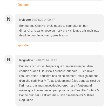
Répondre
N
Noisette
19/01/2014 09:47
Bonjour ma Cricri<br /> Je passe te souhaiter un bon
dimanche, je t'ai envoyé un mail<br /> Ici temps gris mais pas
de pluie pour le moment, gros bisous
Répondre
R
Roguidine
19/01/2014 00:43
Bonsoir cricri,<br /> J'espère que tu rajoutes un peu d'eau
chaude quand tu leurs fais prendre leur bain....... en hiver
l'eau est froide, peut être pas en ce moment, mais ça dépend
d'où elle sort!!!!<br /> Tu as toujours mal à tes genoux, c'est de
l'arthrose, pas marrant et douloureux, mais il faut quand
même que tu marches un peu pour ne pas " rouiller " lol<br />
Bonne nuit, car il est tard<br /> Bon dimanche<br /> Bises
Roguidine