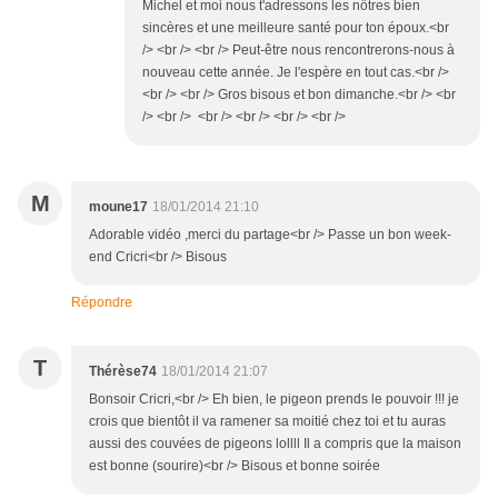
Michel et moi nous t'adressons les nôtres bien
sincères et une meilleure santé pour ton époux.<br
/> <br /> <br /> Peut-être nous rencontrerons-nous à
nouveau cette année. Je l'espère en tout cas.<br />
<br /> <br /> Gros bisous et bon dimanche.<br /> <br
/> <br /> <br /> <br /> <br /> <br />
M
moune17
18/01/2014 21:10
Adorable vidéo ,merci du partage<br /> Passe un bon week-
end Cricri<br /> Bisous
Répondre
T
Thérèse74
18/01/2014 21:07
Bonsoir Cricri,<br /> Eh bien, le pigeon prends le pouvoir !!! je
crois que bientôt il va ramener sa moitié chez toi et tu auras
aussi des couvées de pigeons lollll Il a compris que la maison
est bonne (sourire)<br /> Bisous et bonne soirée