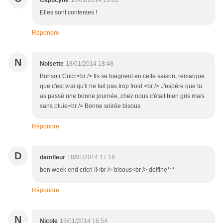
Capucyne
18/01/2014 19:03
Elles sont contentes !
Répondre
N
Noisette
18/01/2014 18:48
Bonsoir Cricri<br /> Ils se baignent en cette saison, remarque
que c'est vrai qu'il ne fait pas trop froid.<br /> J'espère que tu
as passé une bonne journée, chez nous c'était bien gris mais
sans pluie<br /> Bonne soirée bisous
Répondre
D
damfleur
18/01/2014 17:16
bon week end cricri !!<br /> bisous<br /> delfine***
Répondre
N
Nicole
18/01/2014 16:54