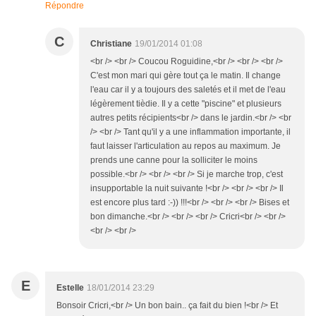
Répondre
C
Christiane
19/01/2014 01:08
<br /> <br /> Coucou Roguidine,<br /> <br /> <br />
C'est mon mari qui gère tout ça le matin. Il change
l'eau car il y a toujours des saletés et il met de l'eau
légèrement tièdie. Il y a cette "piscine" et plusieurs
autres petits récipients<br /> dans le jardin.<br /> <br
/> <br /> Tant qu'il y a une inflammation importante, il
faut laisser l'articulation au repos au maximum. Je
prends une canne pour la solliciter le moins
possible.<br /> <br /> <br /> Si je marche trop, c'est
insupportable la nuit suivante !<br /> <br /> <br /> Il
est encore plus tard :-)) !!!<br /> <br /> <br /> Bises et
bon dimanche.<br /> <br /> <br /> Cricri<br /> <br />
<br /> <br />
E
Estelle
18/01/2014 23:29
Bonsoir Cricri,<br /> Un bon bain.. ça fait du bien !<br /> Et