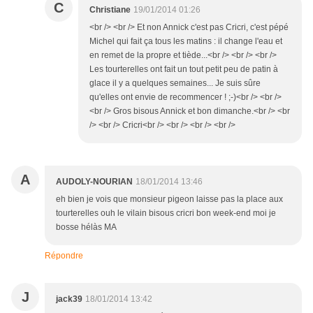
C
Christiane
19/01/2014 01:26
<br /> <br /> Et non Annick c'est pas Cricri, c'est pépé
Michel qui fait ça tous les matins : il change l'eau et
en remet de la propre et tiède...<br /> <br /> <br />
Les tourterelles ont fait un tout petit peu de patin à
glace il y a quelques semaines... Je suis sûre
qu'elles ont envie de recommencer ! ;-)<br /> <br />
<br /> Gros bisous Annick et bon dimanche.<br /> <br
/> <br /> Cricri<br /> <br /> <br /> <br />
A
AUDOLY-NOURIAN
18/01/2014 13:46
eh bien je vois que monsieur pigeon laisse pas la place aux
tourterelles ouh le vilain bisous cricri bon week-end moi je
bosse hélàs MA
Répondre
J
jack39
18/01/2014 13:42