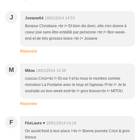
J
Josiane64
18/01/2014 14:53
Bonjour Christiane,<br /> Et bien dis donc, elle s'en donne à
coeur joie sans être embêté par personne.<br /> Bon week-
end et de très grosses bises.<br /> Josiane
Répondre
M
Mitou
18/01/2014 14:36
coucou Cricri<br /> Et oui !! et tu nous le montres comme
monsieur La Fontaine avec le loup et l'agneau !!!<br /> Je te
souhaite un bon week end<br /> gros bisous<br /> MITOU
Répondre
F
FéeLaure ♥
18/01/2014 14:19
On aurait froid à leur place !<br /> Bonne journée Cricri & gros
bisous