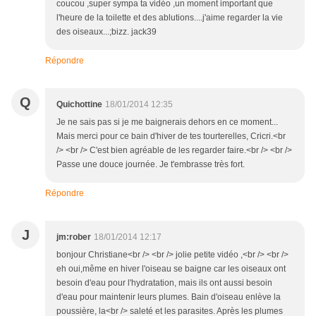
coucou ,super sympa ta vidéo ,un moment important que
l'heure de la toilette et des ablutions....j'aime regarder la vie
des oiseaux...;bizz. jack39
Répondre
Q
Quichottine
18/01/2014 12:35
Je ne sais pas si je me baignerais dehors en ce moment...
Mais merci pour ce bain d'hiver de tes tourterelles, Cricri.<br
/> <br /> C'est bien agréable de les regarder faire.<br /> <br />
Passe une douce journée. Je t'embrasse très fort.
Répondre
J
jm:rober
18/01/2014 12:17
bonjour Christiane<br /> <br /> jolie petite vidéo ,<br /> <br />
eh oui,même en hiver l'oiseau se baigne car les oiseaux ont
besoin d'eau pour l'hydratation, mais ils ont aussi besoin
d'eau pour maintenir leurs plumes. Bain d'oiseau enlève la
poussière, la<br /> saleté et les parasites. Après les plumes