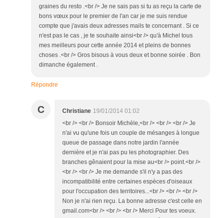
graines du resto .<br /> Je ne sais pas si tu as reçu la carte de
bons vœux pour le premier de l'an car je me suis rendue
compte que j'avais deux adresses mails te concernant . Si ce
n'est pas le cas , je te souhaite ainsi<br /> qu'à Michel tous
mes meilleurs pour cette année 2014 et pleins de bonnes
choses .<br /> Gros bisous à vous deux et bonne soirée . Bon
dimanche également .
Répondre
C
Christiane
19/01/2014 01:02
<br /> <br /> Bonsoir Michèle,<br /> <br /> <br /> Je
n'ai vu qu'une fois un couple de mésanges à longue
queue de passage dans notre jardin l'année
dernière et je n'ai pas pu les photographier. Des
branches gênaient pour la mise au<br /> point.<br />
<br /> <br /> Je me demande s'il n'y a pas des
incompatibilité entre certaines espèces d'oiseaux
pour l'occupation des territoires...<br /> <br /> <br />
Non je n'ai rien reçu. La bonne adresse c'est celle en
gmail.com<br /> <br /> <br /> Merci Pour tes voeux.