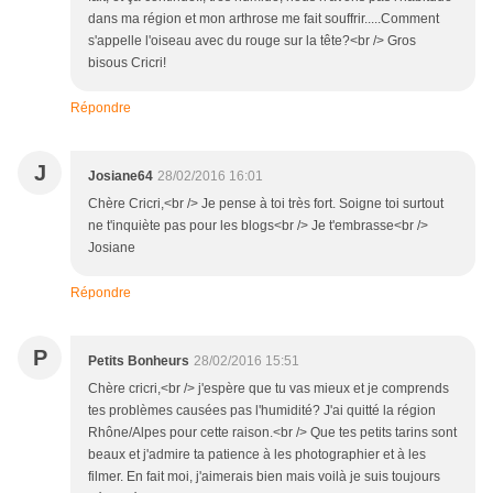
dans ma région et mon arthrose me fait souffrir.....Comment
s'appelle l'oiseau avec du rouge sur la tête?<br /> Gros
bisous Cricri!
Répondre
J
Josiane64
28/02/2016 16:01
Chère Cricri,<br /> Je pense à toi très fort. Soigne toi surtout
ne t'inquiète pas pour les blogs<br /> Je t'embrasse<br />
Josiane
Répondre
P
Petits Bonheurs
28/02/2016 15:51
Chère cricri,<br /> j'espère que tu vas mieux et je comprends
tes problèmes causées pas l'humidité? J'ai quitté la région
Rhône/Alpes pour cette raison.<br /> Que tes petits tarins sont
beaux et j'admire ta patience à les photographier et à les
filmer. En fait moi, j'aimerais bien mais voilà je suis toujours