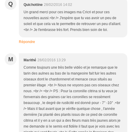
Q
Quichottine
28/02/2016 14:02
Un grand merci pour ces images ma Cricri et pour ces
nouvelles aussi.<br /> J'espère que tu vas avoir un peu de
soleil et que cela va te permettre de retrouver un peu d'allant.
<br /> Je t'embrasse très fort. Prends bien soin de toi.
Répondre
M
Marithé
28/02/2016 13:29
Comme toujours une très belle vidéo et je remarque que le
tarin des aulnes au bas de la mangeoire fait fuir les autres
oiseaux dont le chardonneret et menace ceux situés au
premier étage .<br /> Nous ne voyons pas ces oiseaux chez
nous .<br /> <br /> PS : Pour la coronille citrina si tu veux je
t'enverrais des graines car les coronilles se ressèment
beaucoup , le degré de rusticité est donné pour - 7° -10° .<br
/> Mais il faut avant que je vérifie quelque chose , l'année
dernière j'ai planté des plants issus de ce pied de coronille
citrina et il y en a un qui a des fleurs mais très jaunes alors je
me demande si le semis est fidèle il faut que je vois avec les