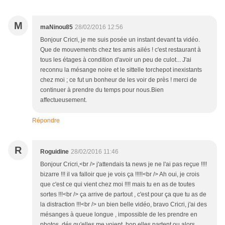
M
maNinou85
28/02/2016 12:56
Bonjour Cricri, je me suis posée un instant devant ta vidéo.
Que de mouvements chez tes amis ailés ! c'est restaurant à
tous les étages à condition d'avoir un peu de culot... J'ai
reconnu la mésange noire et le sittelle torchepot inexistants
chez moi ; ce fut un bonheur de les voir de près ! merci de
continuer à prendre du temps pour nous.Bien
affectueusement.
Répondre
R
Roguidine
28/02/2016 11:46
Bonjour Cricri,<br /> j'attendais ta news je ne l'ai pas reçue !!!!
bizarre !!! il va falloir que je vois ça !!!!!<br /> Ah oui, je crois
que c'est ce qui vient chez moi !!!! mais tu en as de toutes
sortes !!!<br /> ça arrive de partout , c'est pour ça que tu as de
la distraction !!!<br /> un bien belle vidéo, bravo Cricri, j'ai des
mésanges à queue longue , impossible de les prendre en
photos, dés qu'elles me voient, hop elles partent ou alors