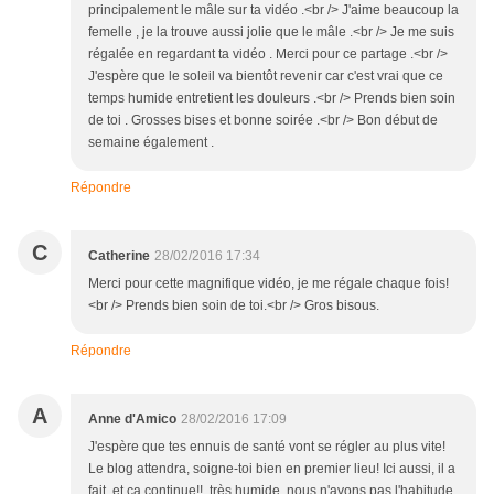
principalement le mâle sur ta vidéo .<br /> J'aime beaucoup la
femelle , je la trouve aussi jolie que le mâle .<br /> Je me suis
régalée en regardant ta vidéo . Merci pour ce partage .<br />
J'espère que le soleil va bientôt revenir car c'est vrai que ce
temps humide entretient les douleurs .<br /> Prends bien soin
de toi . Grosses bises et bonne soirée .<br /> Bon début de
semaine également .
Répondre
C
Catherine
28/02/2016 17:34
Merci pour cette magnifique vidéo, je me régale chaque fois!
<br /> Prends bien soin de toi.<br /> Gros bisous.
Répondre
A
Anne d'Amico
28/02/2016 17:09
J'espère que tes ennuis de santé vont se régler au plus vite!
Le blog attendra, soigne-toi bien en premier lieu! Ici aussi, il a
fait, et ça continue!!, très humide, nous n'avons pas l'habitude