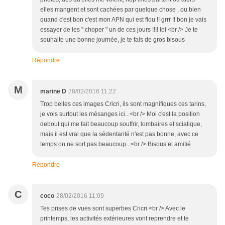
elles mangent et sont cachées par quelque chose , ou bien
quand c'est bon c'est mon APN qui est flou !! grrr !! bon je vais
essayer de les " choper " un de ces jours !!!! lol <br /> Je te
souhaite une bonne journée, je te fais de gros bisous
Répondre
M
marine D
28/02/2016 11:22
Trop belles ces images Cricri, ils sont magnifiques ces tarins,
je vois surtout les mésanges ici...<br /> Moi c'est la position
debout qui me fait beaucoup souffrir, lombaires et sciatique,
mais il est vrai que la sédentarité n'est pas bonne, avec ce
temps on ne sort pas beaucoup...<br /> Bisous et amitié
Répondre
C
coco
28/02/2016 11:09
Tes prises de vues sont superbes Cricri.<br /> Avec le
printemps, les activités extérieures vont reprendre et te