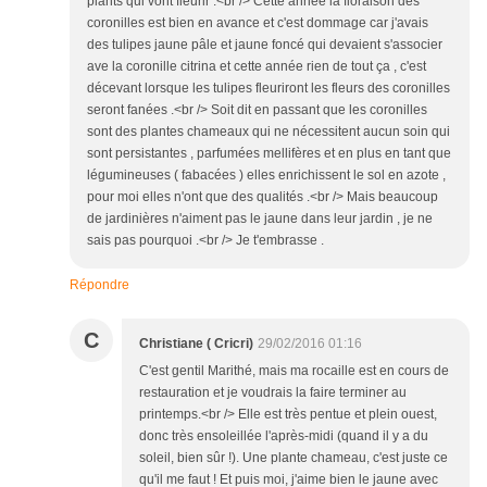
plants qui vont fleurir .<br /> Cette année la floraison des
coronilles est bien en avance et c'est dommage car j'avais
des tulipes jaune pâle et jaune foncé qui devaient s'associer
ave la coronille citrina et cette année rien de tout ça , c'est
décevant lorsque les tulipes fleuriront les fleurs des coronilles
seront fanées .<br /> Soit dit en passant que les coronilles
sont des plantes chameaux qui ne nécessitent aucun soin qui
sont persistantes , parfumées mellifères et en plus en tant que
légumineuses ( fabacées ) elles enrichissent le sol en azote ,
pour moi elles n'ont que des qualités .<br /> Mais beaucoup
de jardinières n'aiment pas le jaune dans leur jardin , je ne
sais pas pourquoi .<br /> Je t'embrasse .
Répondre
C
Christiane ( Cricri)
29/02/2016 01:16
C'est gentil Marithé, mais ma rocaille est en cours de
restauration et je voudrais la faire terminer au
printemps.<br /> Elle est très pentue et plein ouest,
donc très ensoleillée l'après-midi (quand il y a du
soleil, bien sûr !). Une plante chameau, c'est juste ce
qu'il me faut ! Et puis moi, j'aime bien le jaune avec