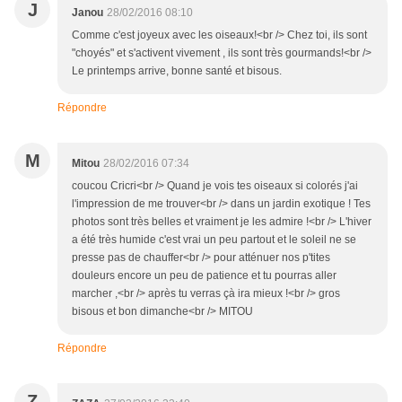
J
Janou
28/02/2016 08:10
Comme c'est joyeux avec les oiseaux!<br /> Chez toi, ils sont
"choyés" et s'activent vivement , ils sont très gourmands!<br />
Le printemps arrive, bonne santé et bisous.
Répondre
M
Mitou
28/02/2016 07:34
coucou Cricri<br /> Quand je vois tes oiseaux si colorés j'ai
l'impression de me trouver<br /> dans un jardin exotique ! Tes
photos sont très belles et vraiment je les admire !<br /> L'hiver
a été très humide c'est vrai un peu partout et le soleil ne se
presse pas de chauffer<br /> pour atténuer nos p'tites
douleurs encore un peu de patience et tu pourras aller
marcher ,<br /> après tu verras çà ira mieux !<br /> gros
bisous et bon dimanche<br /> MITOU
Répondre
Z