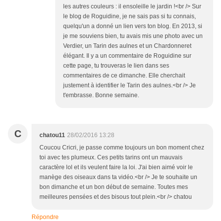
les autres couleurs : il ensoleille le jardin !<br /> Sur
le blog de Roguidine, je ne sais pas si tu connais,
quelqu'un a donné un lien vers ton blog. En 2013, si
je me souviens bien, tu avais mis une photo avec un
Verdier, un Tarin des aulnes et un Chardonneret
élégant. Il y a un commentaire de Roguidine sur
cette page, tu trouveras le lien dans ses
commentaires de ce dimanche. Elle cherchait
justement à identifier le Tarin des aulnes.<br /> Je
t'embrasse. Bonne semaine.
C
chatou11
28/02/2016 13:28
Coucou Cricri, je passe comme toujours un bon moment chez
toi avec tes plumeux. Ces petits tarins ont un mauvais
caractère lol et ils veulent faire la loi. J'ai bien aimé voir le
manège des oiseaux dans ta vidéo.<br /> Je te souhaite un
bon dimanche et un bon début de semaine. Toutes mes
meilleures pensées et des bisous tout plein.<br /> chatou
Répondre