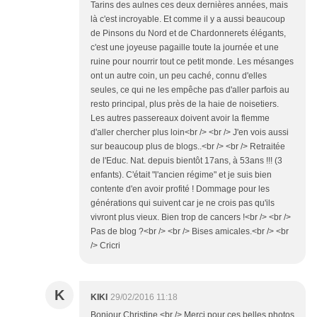
Tarins des aulnes ces deux dernières années, mais
là c'est incroyable. Et comme il y a aussi beaucoup
de Pinsons du Nord et de Chardonnerets élégants,
c'est une joyeuse pagaille toute la journée et une
ruine pour nourrir tout ce petit monde. Les mésanges
ont un autre coin, un peu caché, connu d'elles
seules, ce qui ne les empêche pas d'aller parfois au
resto principal, plus près de la haie de noisetiers.
Les autres passereaux doivent avoir la flemme
d'aller chercher plus loin<br /> <br /> J'en vois aussi
sur beaucoup plus de blogs..<br /> <br /> Retraitée
de l'Educ. Nat. depuis bientôt 17ans, à 53ans !!! (3
enfants). C'était "l'ancien régime" et je suis bien
contente d'en avoir profité ! Dommage pour les
générations qui suivent car je ne crois pas qu'ils
vivront plus vieux. Bien trop de cancers !<br /> <br />
Pas de blog ?<br /> <br /> Bises amicales.<br /> <br
/> Cricri
K
KIKI
29/02/2016 11:18
Bonjour Christine <br /> Merci pour ces belles photos