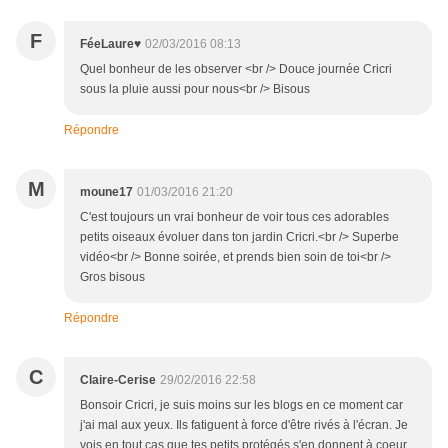
F
FéeLaure♥
02/03/2016 08:13
Quel bonheur de les observer <br /> Douce journée Cricri
sous la pluie aussi pour nous<br /> Bisous
Répondre
M
moune17
01/03/2016 21:20
C'est toujours un vrai bonheur de voir tous ces adorables
petits oiseaux évoluer dans ton jardin Cricri.<br /> Superbe
vidéo<br /> Bonne soirée, et prends bien soin de toi<br />
Gros bisous
Répondre
C
Claire-Cerise
29/02/2016 22:58
Bonsoir Cricri, je suis moins sur les blogs en ce moment car
j'ai mal aux yeux. Ils fatiguent à force d'être rivés à l'écran. Je
vois en tout cas que tes petits protégés s'en donnent à coeur