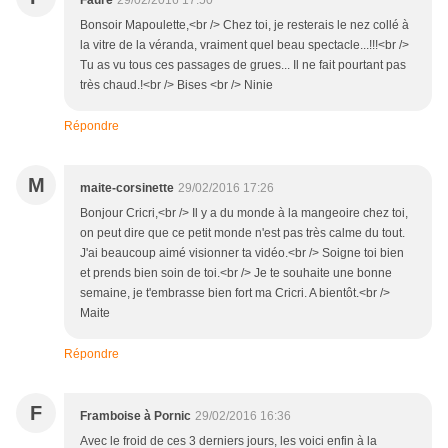
Faure
29/02/2016 17:50
Bonsoir Mapoulette,<br /> Chez toi, je resterais le nez collé à
la vitre de la véranda, vraiment quel beau spectacle...!!!<br />
Tu as vu tous ces passages de grues... Il ne fait pourtant pas
très chaud.!<br /> Bises <br /> Ninie
Répondre
M
maite-corsinette
29/02/2016 17:26
Bonjour Cricri,<br /> Il y a du monde à la mangeoire chez toi,
on peut dire que ce petit monde n'est pas très calme du tout.
J'ai beaucoup aimé visionner ta vidéo.<br /> Soigne toi bien
et prends bien soin de toi.<br /> Je te souhaite une bonne
semaine, je t'embrasse bien fort ma Cricri. A bientôt.<br />
Maite
Répondre
F
Framboise à Pornic
29/02/2016 16:36
Avec le froid de ces 3 derniers jours, les voici enfin à la