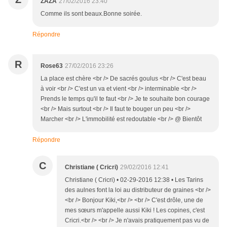
ZAZA
27/02/2016 23:40
Comme ils sont beaux.Bonne soirée.
Répondre
R
Rose63
27/02/2016 23:26
La place est chère <br /> De sacrés goulus <br /> C'est beau
à voir <br /> C'est un va et vient <br /> interminable <br />
Prends le temps qu'il te faut <br /> Je te souhaite bon courage
<br /> Mais surtout <br /> Il faut te bouger un peu <br />
Marcher <br /> L'immobilité est redoutable <br /> @ Bientôt
Répondre
C
Christiane ( Cricri)
29/02/2016 12:41
Christiane ( Cricri) • 02-29-2016 12:38 • Les Tarins
des aulnes font la loi au distributeur de graines <br />
<br /> Bonjour Kiki,<br /> <br /> C'est drôle, une de
mes sœurs m'appelle aussi Kiki ! Les copines, c'est
Cricri.<br /> <br /> Je n'avais pratiquement pas vu de