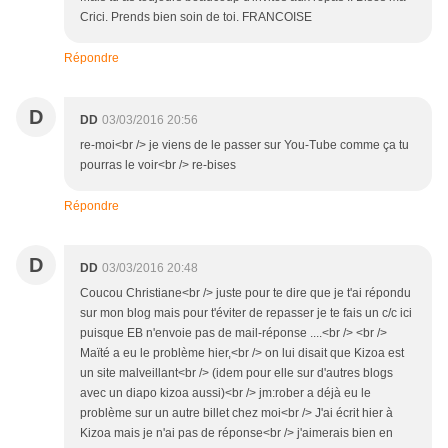
Crici. Prends bien soin de toi. FRANCOISE
Répondre
D
DD
03/03/2016 20:56
re-moi<br /> je viens de le passer sur You-Tube comme ça tu
pourras le voir<br /> re-bises
Répondre
D
DD
03/03/2016 20:48
Coucou Christiane<br /> juste pour te dire que je t'ai répondu
sur mon blog mais pour t'éviter de repasser je te fais un c/c ici
puisque EB n'envoie pas de mail-réponse ....<br /> <br />
Maïté a eu le problème hier,<br /> on lui disait que Kizoa est
un site malveillant<br /> (idem pour elle sur d'autres blogs
avec un diapo kizoa aussi)<br /> jm:rober a déjà eu le
problème sur un autre billet chez moi<br /> J'ai écrit hier à
Kizoa mais je n'ai pas de réponse<br /> j'aimerais bien en