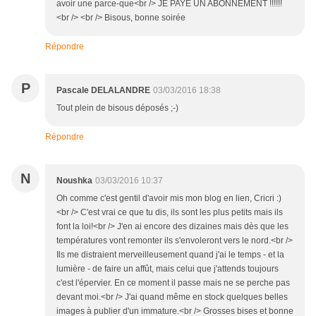
avoir une parce-que<br /> JE PAYE UN ABONNEMENT !!!!!!
<br /> <br /> Bisous, bonne soirée
Répondre
P
Pascale DELALANDRE
03/03/2016 18:38
Tout plein de bisous déposés ;-)
Répondre
N
Noushka
03/03/2016 10:37
Oh comme c'est gentil d'avoir mis mon blog en lien, Cricri :)
<br /> C'est vrai ce que tu dis, ils sont les plus petits mais ils
font la loi!<br /> J'en ai encore des dizaines mais dès que les
températures vont remonter ils s'envoleront vers le nord.<br />
Ils me distraient merveilleusement quand j'ai le temps - et la
lumière - de faire un affût, mais celui que j'attends toujours
c'est l'épervier. En ce moment il passe mais ne se perche pas
devant moi.<br /> J'ai quand même en stock quelques belles
images à publier d'un immature.<br /> Grosses bises et bonne