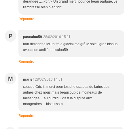
dérangée .....<br /> Un grand merci pour ce beau partage. Je
t'embrasse bien bien fort
Répondre
P
pascalou59
28/02/2016 15:11
bon dimanche ici un froid glacial malgré le soleil gros bisous
avec mon amitié pascalou59
Répondre
M
marief
28/02/2016 14:51
coucou Cricri...merci pour tes photos...pas de tarins des
aulnes chez nous,mais beaucoup de moineaux de
mésanges.....aujourd'hui c'est la dispute aux
mangeoires.....bisessssss
Répondre