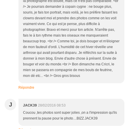
la photographe est douée, mais ce n'est pas comparable. <br
/> Je pourrais demander à copain cygne : ne bouge plus,
souris, je fais ton portrait, mais voilà, je les préfère faisant les
clowns devant moi et prendre des photos comme on les voit
vraiment vivre. Ce qui est je pense, plus difficile à
photographier. Bravo et merci pour ton article. N'arrête pas,
fais le à ton rythme mais tes oiseaux me manqueraient
beaucoup trop. <br /> Comme toi, je dois bouger et m'éloigner
de mon fauteuil d'ordi. L'humidité de cet hiver réveille une
arthrose qui avait pourtant disparu. Je réfléchis sur la suite à
donner à mon blog. Envie d'autre chose à présent. Envie de
bouger et voir du monde.<br /> Bon dimanche ma Cricri, le
mien se passera en compagnie de mes bouts de feutrine,
mon dé etc... <br /> Gros gros bisous
Répondre
J
JACK39
28/02/2016 08:53
Coucou ,tes photos sont super jolies ,on a l'impression qu'ils
prennent la pause pour le photo....BIZZ.JACK39