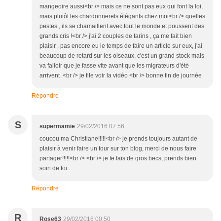
mangeoire aussi<br /> mais ce ne sont pas eux qui font la loi,
mais plutôt les chardonnerets élégants chez moi<br /> quelles
pestes , ils se chamaillent avec tout le monde et poussent des
grands cris !<br /> j'ai 2 couples de tarins , ça me fait bien
plaisir , pas encore eu le temps de faire un article sur eux, j'ai
beaucoup de retard sur les oiseaux, c'est un grand stock mais
va falloir que je fasse vite avant que les migrateurs d'été
arrivent .<br /> je file voir la vidéo <br /> bonne fin de journée
Répondre
S
supermamie
29/02/2016 07:56
coucou ma Christiane!!!!!<br /> je prends toujours autant de
plaisir à venir faire un tour sur ton blog, merci de nous faire
partager!!!!!<br /> <br /> je te fais de gros becs, prends bien
soin de toi.....
Répondre
R
Rose63
29/02/2016 00:50