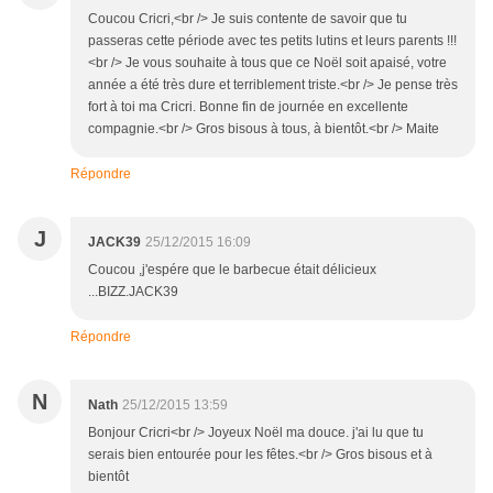
Coucou Cricri,<br /> Je suis contente de savoir que tu
passeras cette période avec tes petits lutins et leurs parents !!!
<br /> Je vous souhaite à tous que ce Noël soit apaisé, votre
année a été très dure et terriblement triste.<br /> Je pense très
fort à toi ma Cricri. Bonne fin de journée en excellente
compagnie.<br /> Gros bisous à tous, à bientôt.<br /> Maite
Répondre
J
JACK39
25/12/2015 16:09
Coucou ,j'espére que le barbecue était délicieux
...BIZZ.JACK39
Répondre
N
Nath
25/12/2015 13:59
Bonjour Cricri<br /> Joyeux Noël ma douce. j'ai lu que tu
serais bien entourée pour les fêtes.<br /> Gros bisous et à
bientôt