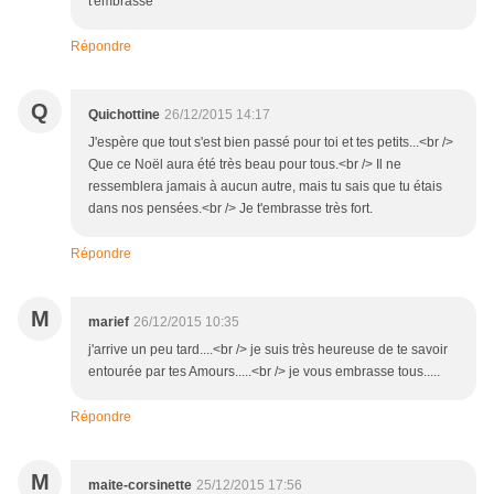
t'embrasse
Répondre
Q
Quichottine
26/12/2015 14:17
J'espère que tout s'est bien passé pour toi et tes petits...<br />
Que ce Noël aura été très beau pour tous.<br /> Il ne
ressemblera jamais à aucun autre, mais tu sais que tu étais
dans nos pensées.<br /> Je t'embrasse très fort.
Répondre
M
marief
26/12/2015 10:35
j'arrive un peu tard....<br /> je suis très heureuse de te savoir
entourée par tes Amours.....<br /> je vous embrasse tous.....
Répondre
M
maite-corsinette
25/12/2015 17:56