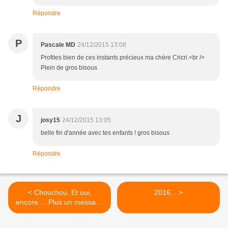
Répondre
P
Pascale MD
24/12/2015 13:08
Profites bien de ces instants précieux ma chère Cricri.<br />
Plein de gros bisous
Répondre
J
josy15
24/12/2015 13:05
belle fin d'année avec tes enfants ! gros bisous
Répondre
< Chouchou. Et oui,
2016... >
encore.... Plus un message
important