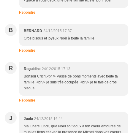
- grâce à vous deux, une belle famille existe. Bon Noël
Répondre
B
BERNARD
24/12/2015 17:37
Gros bisous et joyeux Noël à toute la famille.
Répondre
R
Roguidine
24/12/2015 17:13
Bonsoir Cricri,<br /> Passe de bons moments avec toute ta
famille, <br /> je suis très occupée, <br /> je te fais de gros
bisous
Répondre
J
Joele
24/12/2015 16:44
Ma Chere Cricri, que Noel soit doux a ton coeur entouree de
tous les tiens et avec la presence de Michel dans vos coeurs.