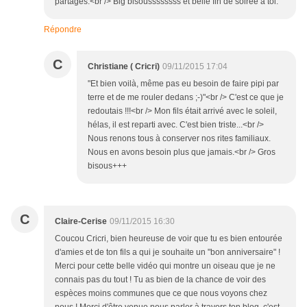
partagés.<br /> Big bisoussssssss et belle fin de soirée à toi.
Répondre
C
Christiane ( Cricri)
09/11/2015 17:04
"Et bien voilà, même pas eu besoin de faire pipi par
terre et de me rouler dedans ;-)"<br /> C'est ce que je
redoutais !!!<br /> Mon fils était arrivé avec le soleil,
hélas, il est reparti avec. C'est bien triste...<br />
Nous renons tous à conserver nos rites familiaux.
Nous en avons besoin plus que jamais.<br /> Gros
bisous+++
C
Claire-Cerise
09/11/2015 16:30
Coucou Cricri, bien heureuse de voir que tu es bien entourée
d'amies et de ton fils a qui je souhaite un "bon anniversaire" !
Merci pour cette belle vidéo qui montre un oiseau que je ne
connais pas du tout ! Tu as bien de la chance de voir des
espèces moins communes que ce que nous voyons chez