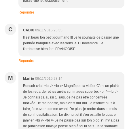
passe vite ! Affectueusement.
Répondre
C
CADIX
09/11/2015 23:35
Il est beau ton petit gourmand !!! Je te souhaite de passer une
journée tranquille avec les tiens le 11 novembre. Je
t'embrasse bien fort. FRANCOISE
Répondre
M
Mari jo
09/11/2015 23:14
Bonsoir cricri,<br /> <br /> Magnifique ta vidéo. C'est un plaisir
de les regarder et tes arrêts sur images superbe. <br /> <br />
Je connais ça aussi tu sais, de ne pas être concentrée,
motivée. Je me booste, mais c'est dur dur. Je n'arrive plus à
faire, à œuvrer comme avant. De plus, je rentre dans le mois
de son hospitalisation. Le dix-huit et il s'en est allé le quatre
janvier. <br /> <br /> Je ne passe pas sur ton blog s'il n'y a pas
de publication mais je pense bien à toi tu sais. Je te souhaite