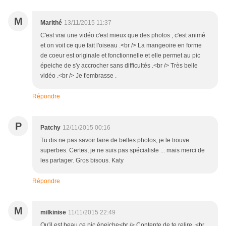
M
Marithé
13/11/2015 11:37
C'est vrai une vidéo c'est mieux que des photos , c'est animé
et on voit ce que fait l'oiseau .<br /> La mangeoire en forme
de coeur est originale et fonctionnelle et elle permet au pic
épeiche de s'y accrocher sans difficultés .<br /> Très belle
vidéo .<br /> Je t'embrasse .
Répondre
P
Patchy
12/11/2015 00:16
Tu dis ne pas savoir faire de belles photos, je le trouve
superbes. Certes, je ne suis pas spécialiste ... mais merci de
les partager. Gros bisous. Katy
Répondre
M
milkinise
11/11/2015 22:49
Qu'il est beau ce pic épeiche<br /> Contente de te relire. <br