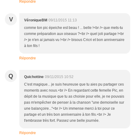
Répondre
V
VéroniqueBM
09/11/2015 11:13
comme ton pic épeiche est beau ! ... belle !<br /> que mets-tu
comme préparation aux oiseaux ?<br /> quel joli partage !<br
/> je n'en ai jamais vu !<br /> bisous Cricri et bon anniversaire
à ton fils !
Répondre
Q
Quichottine
09/11/2015 10:52
C'est magique... je suis heureuse que tu aies pu partager ces
moments avec nous.<br /> En regardant cette femelle Pic, en
dépit de la musique que tu as choisie pour elle, je ne pouvais
pas m'empêcher de penser à la chanson "une demoiselle sur
une balançoire..."<br /> Un immense merci à toi pour ce
partage et un très bon anniversaire à ton fils.<br /> Je
t'embrasse très fort. Passez une belle journée.
Répondre