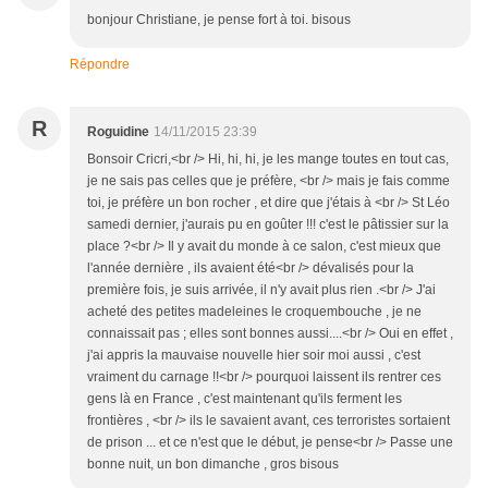
bonjour Christiane, je pense fort à toi. bisous
Répondre
R
Roguidine
14/11/2015 23:39
Bonsoir Cricri,<br /> Hi, hi, hi, je les mange toutes en tout cas,
je ne sais pas celles que je préfère, <br /> mais je fais comme
toi, je préfère un bon rocher , et dire que j'étais à <br /> St Léo
samedi dernier, j'aurais pu en goûter !!! c'est le pâtissier sur la
place ?<br /> Il y avait du monde à ce salon, c'est mieux que
l'année dernière , ils avaient été<br /> dévalisés pour la
première fois, je suis arrivée, il n'y avait plus rien .<br /> J'ai
acheté des petites madeleines le croquembouche , je ne
connaissait pas ; elles sont bonnes aussi....<br /> Oui en effet ,
j'ai appris la mauvaise nouvelle hier soir moi aussi , c'est
vraiment du carnage !!<br /> pourquoi laissent ils rentrer ces
gens là en France , c'est maintenant qu'ils ferment les
frontières , <br /> ils le savaient avant, ces terroristes sortaient
de prison ... et ce n'est que le début, je pense<br /> Passe une
bonne nuit, un bon dimanche , gros bisous