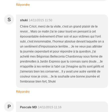
Répondre
S
shuki
14/11/2015 11:50
Chère Cricri, merci de ta visite, c'est un grand plaisir de te
revoir... Mais ce matin j'ai le cœur lourd en pensant à cet
épouvantable évènement d'hier soir et aux victimes qui l'ont
subi, c'est innommable, l'horreur absolue devant laquelle on a
un sentiment d'impuissance terrible... Je ne veux pas attrister
ta journée cependant et pour répondre à ta question, j'ai
acheté mes Bégonias Belleconia Chardonnay sous forme de
prestimottes à Jardin Express que tu connais sans doute... Je
m'apprête à les rentrer à l'abri car j'imagine qu'ils sont gélifs et
j'aimerais bien les conserver... Il y avait une autre variété de
couleur rose je crois... Je te souhaite une bonne journée et
t'embrasse bien fort, Shuki
Répondre
P
Pascale MD
14/11/2015 11:16