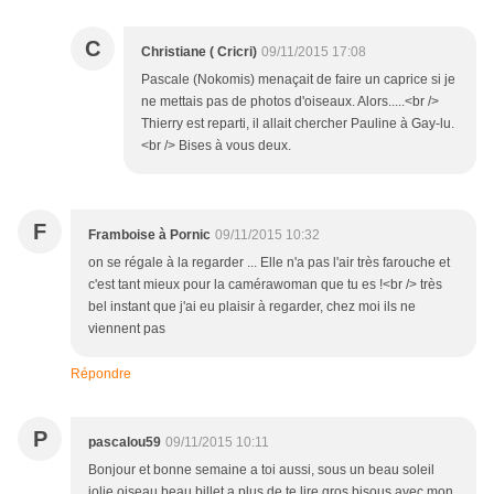
C
Christiane ( Cricri)
09/11/2015 17:08
Pascale (Nokomis) menaçait de faire un caprice si je
ne mettais pas de photos d'oiseaux. Alors.....<br />
Thierry est reparti, il allait chercher Pauline à Gay-lu.
<br /> Bises à vous deux.
F
Framboise à Pornic
09/11/2015 10:32
on se régale à la regarder ... Elle n'a pas l'air très farouche et
c'est tant mieux pour la camérawoman que tu es !<br /> très
bel instant que j'ai eu plaisir à regarder, chez moi ils ne
viennent pas
Répondre
P
pascalou59
09/11/2015 10:11
Bonjour et bonne semaine a toi aussi, sous un beau soleil
jolie oiseau beau billet a plus de te lire gros bisous avec mon