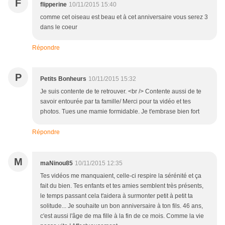
F
flipperine
10/11/2015 15:40
comme cet oiseau est beau et à cet anniversaire vous serez 3
dans le coeur
Répondre
P
Petits Bonheurs
10/11/2015 15:32
Je suis contente de te retrouver. <br /> Contente aussi de te
savoir entourée par ta famille/ Merci pour ta vidéo et tes
photos. Tues une mamie formidable. Je t'embrase bien fort
Répondre
M
maNinou85
10/11/2015 12:35
Tes vidéos me manquaient, celle-ci respire la sérénité et ça
fait du bien. Tes enfants et tes amies semblent très présents,
le temps passant cela t'aidera à surmonter petit à petit ta
solitude... Je souhaite un bon anniversaire à ton fils. 46 ans,
c'est aussi l'âge de ma fille à la fin de ce mois. Comme la vie