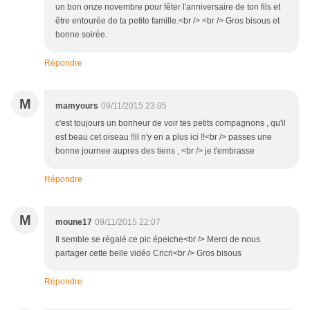
un bon onze novembre pour fêter l'anniversaire de ton fils et
être entourée de ta petite famille.<br /> <br /> Gros bisous et
bonne soirée.
Répondre
M
mamyours
09/11/2015 23:05
c'est toujours un bonheur de voir tes petits compagnons , qu'il
est beau cet oiseau !!il n'y en a plus ici !!<br /> passes une
bonne journee aupres des tiens , <br /> je t'embrasse
Répondre
M
moune17
09/11/2015 22:07
Il semble se régalé ce pic épeiche<br /> Merci de nous
partager cette belle vidéo Cricri<br /> Gros bisous
Répondre