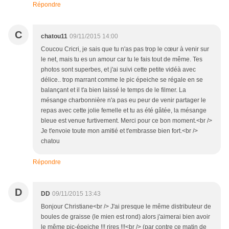
Répondre
C
chatou11
09/11/2015 14:00
Coucou Cricri, je sais que tu n'as pas trop le cœur à venir sur
le net, mais tu es un amour car tu le fais tout de même. Tes
photos sont superbes, et j'ai suivi cette petite vidéà avec
délice.. trop marrant comme le pic épeiche se régale en se
balançant et il t'a bien laissé le temps de le filmer. La
mésange charbonnière n'a pas eu peur de venir partager le
repas avec cette jolie femelle et tu as été gâtée, la mésange
bleue est venue furtivement. Merci pour ce bon moment.<br />
Je t'envoie toute mon amitié et t'embrasse bien fort.<br />
chatou
Répondre
D
DD
09/11/2015 13:43
Bonjour Christiane<br /> J'ai presque le même distributeur de
boules de graisse (le mien est rond) alors j'aimerai bien avoir
le même pic-épeiche !!! rires !!!<br /> (par contre ce matin de