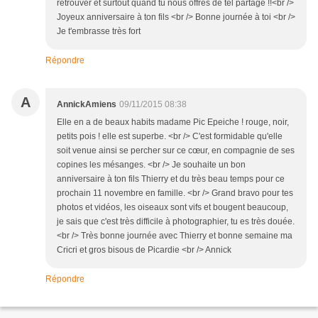
retrouver et surtout quand tu nous offres de tel partage !!<br />
Joyeux anniversaire à ton fils <br /> Bonne journée à toi <br />
Je t'embrasse très fort
Répondre
A
AnnickAmiens
09/11/2015 08:38
Elle en a de beaux habits madame Pic Epeiche ! rouge, noir,
petits pois ! elle est superbe. <br /> C'est formidable qu'elle
soit venue ainsi se percher sur ce cœur, en compagnie de ses
copines les mésanges. <br /> Je souhaite un bon
anniversaire à ton fils Thierry et du très beau temps pour ce
prochain 11 novembre en famille. <br /> Grand bravo pour tes
photos et vidéos, les oiseaux sont vifs et bougent beaucoup,
je sais que c'est très difficile à photographier, tu es très douée.
<br /> Très bonne journée avec Thierry et bonne semaine ma
Cricri et gros bisous de Picardie <br /> Annick
Répondre