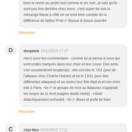
bien le revoir au jardin tout comme le pic vert...je sais qu'ils
sont pas loin derrière chez nous...c'est super de voir la
mésange bleue à côté on se rend bien compte de la
différence de tailles !!!<br /> Bisous & douce journée
Répondre
D
durgalola
15/11/2015 17:27
merci pour ton commentaire - comme toi je pense à ceux qui
vont restés marqués dans leur chair et leur coeur. Des amis
s'en souviendront longtemps ; elle est née le 7/01 (jour de
l'attaque chez Charlie Hebdo) et lui le 13/11 (jour des
différentes attaques) et au moins leur fille était là et non chez
elle à Paris. <br /> le groupe de rock au Bataclan s'appelait
les anges de la mort (eagles death metal) - c'était
diaboliquement orchestré. <br /> Bises et porte toi bien
Répondre
C
chat bleu
15/11/2015 17:11