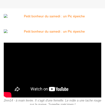
2mn14 - à main levée. Il s'agit d'une femelle. Le mâle a une tache rouge
sur la nuque. Superbe spécimen !