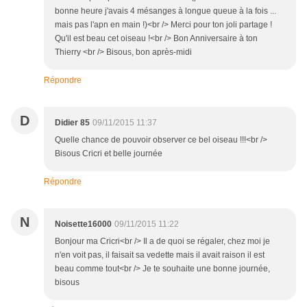
bonne heure j'avais 4 mésanges à longue queue à la fois ...
mais pas l'apn en main !)<br /> Merci pour ton joli partage !
Qu'il est beau cet oiseau !<br /> Bon Anniversaire à ton
Thierry <br /> Bisous, bon après-midi
Répondre
D
Didier 85
09/11/2015 11:37
Quelle chance de pouvoir observer ce bel oiseau !!!<br />
Bisous Cricri et belle journée
Répondre
N
Noisette16000
09/11/2015 11:22
Bonjour ma Cricri<br /> Il a de quoi se régaler, chez moi je
n'en voit pas, il faisait sa vedette mais il avait raison il est
beau comme tout<br /> Je te souhaite une bonne journée,
bisous