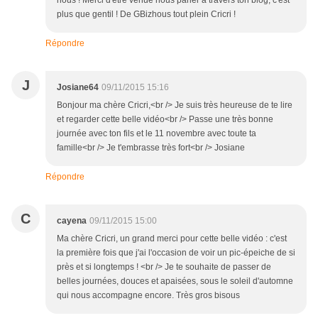
nous ! Merci d'être venue nous parler à travers ton blog, c'est
plus que gentil ! De GBizhous tout plein Cricri !
Répondre
J
Josiane64
09/11/2015 15:16
Bonjour ma chère Cricri,<br /> Je suis très heureuse de te lire
et regarder cette belle vidéo<br /> Passe une très bonne
journée avec ton fils et le 11 novembre avec toute ta
famille<br /> Je t'embrasse très fort<br /> Josiane
Répondre
C
cayena
09/11/2015 15:00
Ma chère Cricri, un grand merci pour cette belle vidéo : c'est
la première fois que j'ai l'occasion de voir un pic-épeiche de si
près et si longtemps ! <br /> Je te souhaite de passer de
belles journées, douces et apaisées, sous le soleil d'automne
qui nous accompagne encore. Très gros bisous